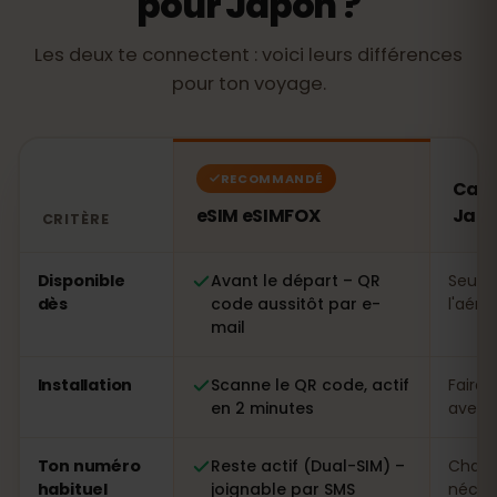
pour Japon ?
Les deux te connectent : voici leurs différences
pour ton voyage.
RECOMMANDÉ
Cart
eSIM eSIMFOX
Jap
CRITÈRE
Comparatif : une eSIM eSIMFOX face à une carte SIM l
Disponible
Avant le départ – QR
Seule
dès
code aussitôt par e-
l'aéro
mail
Installation
Scanne le QR code, actif
Faire 
en 2 minutes
avec p
Ton numéro
Reste actif (Dual-SIM) –
Chang
habituel
joignable par SMS
néces