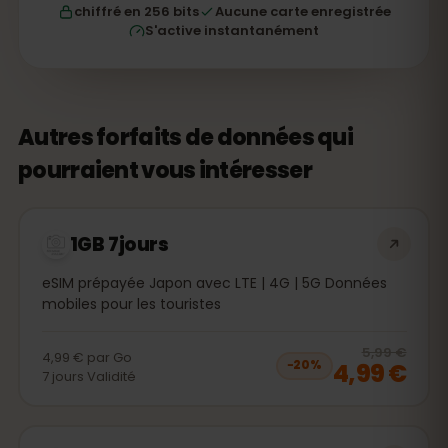
chiffré en 256 bits
Aucune carte enregistrée
S'active instantanément
Autres forfaits de données qui
pourraient vous intéresser
1GB 7jours
eSIM prépayée Japon avec LTE | 4G | 5G Données
mobiles pour les touristes
20
% 
5,99 €
4,99 €
par
Go
4,99 €
−
20
%
7
jours
Validité