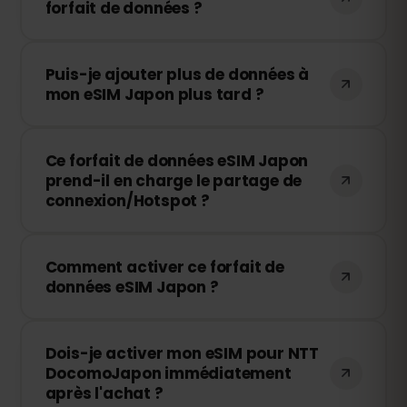
forfait de données ?
Si vous utilisez toutes vos données, votre
Puis-je ajouter plus de données à
connexion sera interrompue. Vous
mon eSIM Japon plus tard ?
pouvez facilement recharger votre eSIM
via votre tableau de bord eSIMFOX et
Oui, vous pouvez acheter des données
continuer à naviguer immédiatement.
Ce forfait de données eSIM Japon
supplémentaires à tout moment sans
prend-il en charge le partage de
réinstaller votre eSIM. Il vous suffit
connexion/Hotspot ?
d'accéder à votre compte et de choisir
le volume de recharge souhaité.
Oui ! Vous pouvez partager votre
Comment activer ce forfait de
connexion mobile en mode Hotspot avec
données eSIM Japon ?
d'autres appareils. Notez que la vitesse
et la disponibilité dépendent de
Après l'achat, vous recevrez un code QR
l'opérateur local.
Dois-je activer mon eSIM pour NTT
par e-mail. Il vous suffit de le scanner
DocomoJapon immédiatement
avec votre smartphone dans les
après l'achat ?
paramètres eSIM pour l'activer – aucun