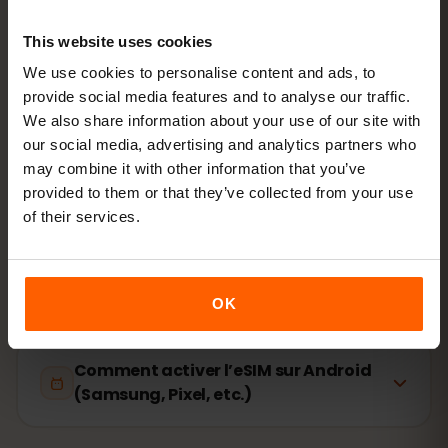
This website uses cookies
La configuration ne prend que 2 minutes : iPhone
We use cookies to personalise content and ads, to
Réglages → Données cellulaires → Ajouter un forfait
,
provide social media features and to analyse our traffic.
Android
Réseau et Internet → SIM
. La validité de votre
We also share information about your use of our site with
forfait démarre à la première utilisation, pas à l’achat.
our social media, advertising and analytics partners who
may combine it with other information that you’ve
Votre appareil est‑il compatible eSIM ? Vérifier la
provided to them or that they’ve collected from your use
compatibilité
of their services.
Comment activer l’eSIM sur iPhone
(iOS)
OK
Comment activer l’eSIM sur Android
(Samsung, Pixel, etc.)