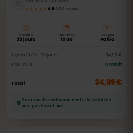
Plan 10 Go · 30 jours
★★★★★
4.8
·
333
reviews
Validité
Données
Vitesse
30 jours
10 Go
4G/5G
Japon 10 Go · 30 jours
34,99 €
Profil eSIM
Gratuit
34,99 €
Total
Garantie de remboursement si le forfait ne
peut pas être utilisé