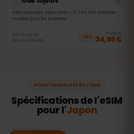
10GB 30jours
eSIM prépayée Japon avec LTE | 4G | 5G Données
mobiles pour les touristes
20
% 
43,99 €
3,50 €
par
Go
34,99 €
−
20
%
30
jours
Validité
FONCTIONNALITÉS DE L'ESIM
Spécifications de l'eSIM
pour l'
Japon