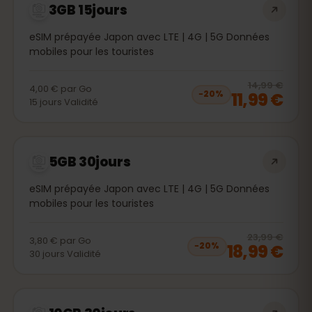
3GB 15jours
eSIM prépayée Japon avec LTE | 4G | 5G Données
mobiles pour les touristes
20
% 
14,99 €
4,00 €
par
Go
11,99 €
−
20
%
15
jours
Validité
5GB 30jours
eSIM prépayée Japon avec LTE | 4G | 5G Données
mobiles pour les touristes
20
% 
23,99 €
3,80 €
par
Go
18,99 €
−
20
%
30
jours
Validité