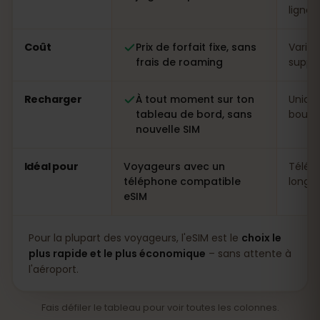
ligne
Coût
Prix de forfait fixe, sans
Variab
frais de roaming
suppl
Recharger
À tout moment sur ton
Uniqu
tableau de bord, sans
boutiq
nouvelle SIM
Idéal pour
Voyageurs avec un
Télép
téléphone compatible
longs 
eSIM
Pour la plupart des voyageurs, l'eSIM est le
choix le
plus rapide et le plus économique
– sans attente à
l'aéroport.
Fais défiler le tableau pour voir toutes les colonnes.