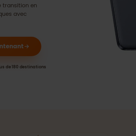
0 Neo
est
ne transition en
ériques avec
 maintenant
Plus de 180 destinations