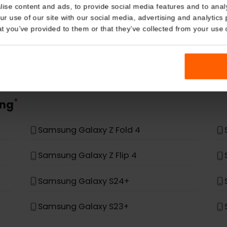
eSIM Device
Details
Our eSIM cards also work with the following devic
kies
nalise content and ads, to provide social media features and t
 your use of our site with our social media, advertising and a
n that you’ve provided to them or that they’ve collected from you
pas dans la liste, il n'a pas été conçu pour prendre e
*
sung
Samsung Galaxy Z Fold 4
Samsung Galaxy Z Flip 4