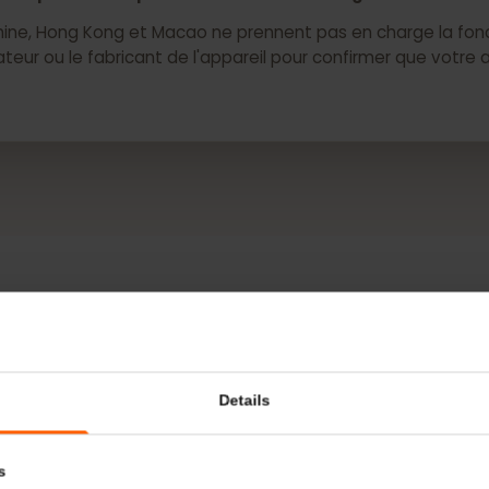
M est uniquement disponible dans certaines régions.
 Chine, Hong Kong et Macao ne prennent pas en charge la
pérateur ou le fabricant de l'appareil pour confirmer que
PLUS