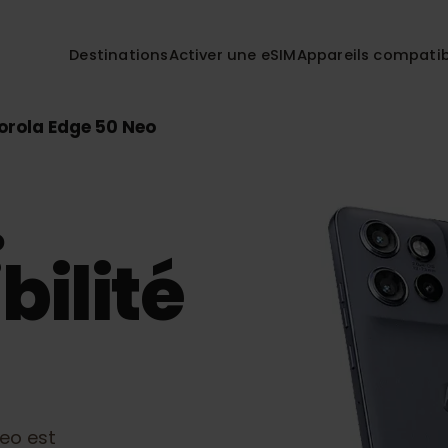
Destinations
Activer une eSIM
Appareils co
otorola Edge 50 Neo
eo
bilité