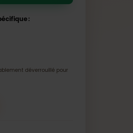
charge l'eSIM
au spécifique :
èle).
 probablement déverrouillé pour