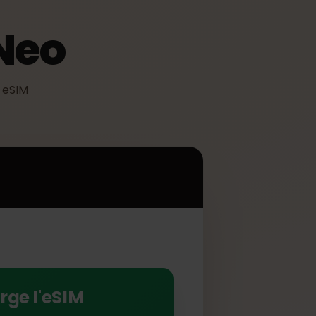
0 Neo
iliser eSIM
o