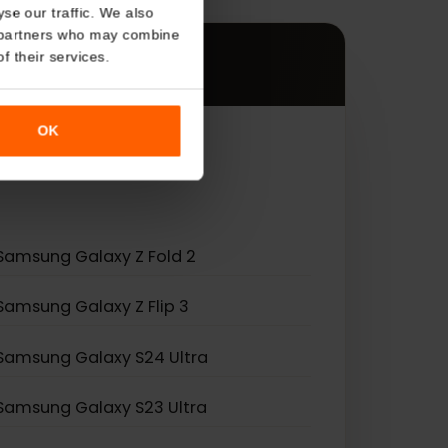
s
About
es.
o analyse our traffic. We also
nalytics partners who may combine
r use of their services.
OK
n charge l'eSIM.
Samsung Galaxy Z Fold 2
Samsung Galaxy Z Flip 3