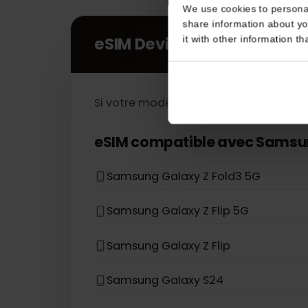
Consent
This website uses coo
We use cookies to perso
share information about
it with other informatio
eSIM Devices
Si votre modèle d'appareil ne figure 
eSIM compatible avec
Sam
Samsung Galaxy Z Fold3 5G
Samsung Galaxy Z Flip 5G