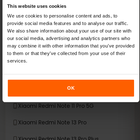
Xiaomi 13T Pro
This website uses cookies
We use cookies to personalise content and ads, to
Xiaomi 14
provide social media features and to analyse our traffic.
We also share information about your use of our site with
our social media, advertising and analytics partners who
Xiaomi 14 Pro
may combine it with other information that you’ve provided
to them or that they’ve collected from your use of their
Xiaomi 14T
services.
Xiaomi 14T Pro
OK
Xiaomi 15
Xiaomi Redmi Note 11 Pro 5G
Xiaomi Redmi Note 13 Pro
Xiaomi Redmi Note 13 Pro Plus