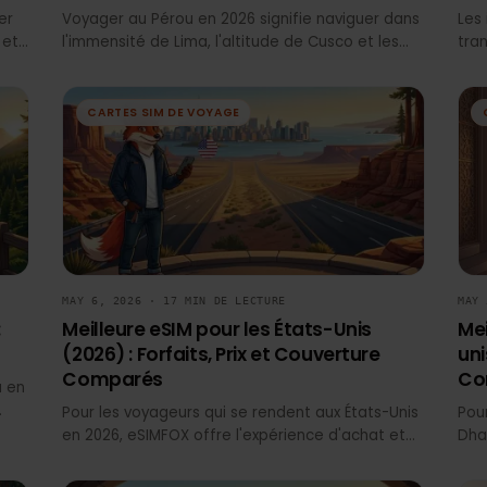
026) :
Meilleure eSIM pour le Pérou (2026) :
arés
Forfaits, Prix et Couverture Comparés
iguer
Voyager au Pérou en 2026 signifie naviguer dans
ali et
l'immensité de Lima, l'altitude de Cusco et les
tant
sentiers reculés du Machu Picchu — tout en
 eSIM
restant connecté. Les cartes SIM locales à
 pas de
l'aéroport Jorge Chávez peuvent impliquer des
CARTES SIM DE VOYAGE
port de
files d'attente et des vérifications de passeport,
et les factures d'itinérance des opérateurs
américains ou européens peuvent vous
aires et
surprendre. eSIMFOX offre une activation
X offre
instantanée, une tarification transparente et
tion QR
une couverture fiable dans les principales villes
les
et régions touristiques du Pérou, ce qui en fait le
L
choix le plus simple pour la plupart des
MAY 6, 2026 · 17 MIN DE LECTURE
voyageurs.
6 :
Meilleure eSIM pour les États-Unis
(2026) : Forfaits, Prix et Couverture
Comparés
nada en
 en
Pour les voyageurs qui se rendent aux États-Unis