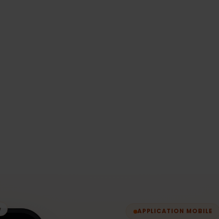
 la
et les essentiels de connectivité pour les
ters
supporters voyageant à travers les frontières.
s à