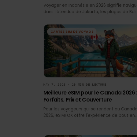
Meilleure eSIM pour l'Indonésie (2
forfaits, prix et couverture comp
Voyager en Indonésie en 2026 signifie nav
dans l'étendue de Jakarta, les plages de B
les temples de Yogyakarta — tout en res
connecté à travers des milliers d'îles. Une
résout le casse-tête de la connectivité :
CARTES SIM DE VOYAGE
file d'attente pour une carte SIM à l'aéro
Soekarno-Hatta, pas de photocopie de
passeport, et vous gardez votre numéro
principal actif pour vos applications banc
l'authentification à deux facteurs. eSIMFO
une tarification transparente, une activa
instantanée et une couverture fiable sur 
réseaux Telkomsel, Indosat Ooredoo et X
MAY 7, 2026 · 29 MIN DE LECTURE
Axiata.
Meilleure eSIM pour le Canada 202
Forfaits, Prix et Couverture
Pour les voyageurs qui se rendent au Ca
2026, eSIMFOX offre l'expérience de bout