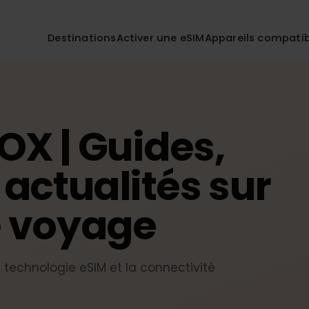
Destinations
Activer une eSIM
Appareils co
FOX | Guides,
t actualités sur
de voyage
r la technologie eSIM et la connectivité