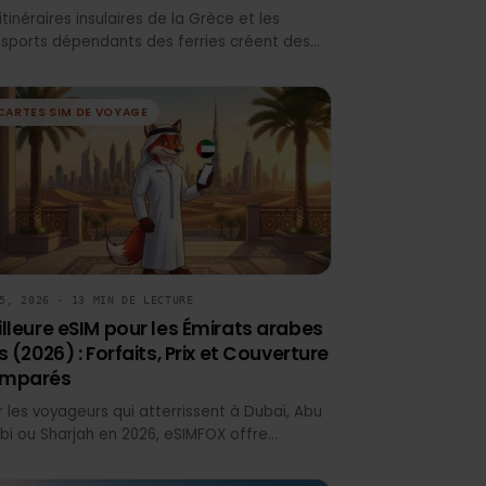
Meilleure eSIM pour la Grèce 2026 :
Forfaits, Prix et Couverture
Les itinéraires insulaires de la Grèce et les
transports dépendants des ferries créent des
lacunes de connectivité que les kiosques SIM
d'aéroport et les forfaits d'itinérance peinent à
résoudre. eSIMFOX offre une activation
CARTES SIM DE VOYAGE
instantanée, une tarification transparente et le
partage de connexion à travers Athènes,
Santorin, Mykonos et la Crète sans contrôle de
passeport ni risque de file d'attente.
MAY 5, 2026 · 13 MIN DE LECTURE
Meilleure eSIM pour les Émirats arabes
unis (2026) : Forfaits, Prix et Couverture
Comparés
Pour les voyageurs qui atterrissent à Dubaï, Abu