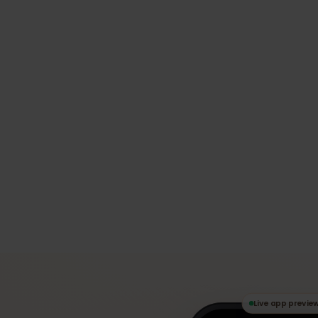
des stades, les trajets aéroport-stade et
réalité de la connectivité dont les suppor
ont besoin pour naviguer entre les match
travers trois pays.