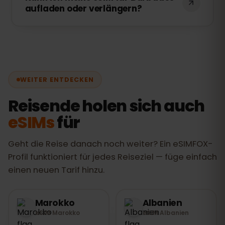
direkt nach der Ankunft online.
aufladen oder verlängern?
persönlichem Hotspot mit Laptop, Tablet
oder Reisepartnern.
Ja, jederzeit. Top-ups buchen Sie direkt
in Ihrem eSIMFOX-Dashboard, ohne eine
neue eSIM installieren zu müssen. Ihre
Verbindung bleibt ohne Unterbrechung
WEITER ENTDECKEN
bestehen.
Reisende holen sich auch
eSIMs
für
Geht die Reise danach noch weiter? Ein eSIMFOX-
Profil funktioniert für jedes Reiseziel — füge einfach
einen neuen Tarif hinzu.
Marokko
Albanien
eSIM Marokko
eSIM Albanien