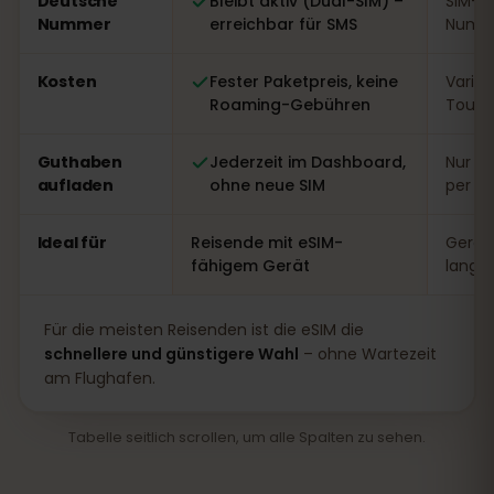
Deutsche
Bleibt aktiv (Dual-SIM) –
SIM-W
Nummer
erreichbar für SMS
Numme
Kosten
Fester Paketpreis, keine
Variabe
Roaming-Gebühren
Touri
Guthaben
Jederzeit im Dashboard,
Nur vo
aufladen
ohne neue SIM
per A
Ideal für
Reisende mit eSIM-
Gerät
fähigem Gerät
lange
Für die meisten Reisenden ist die eSIM die
schnellere und günstigere Wahl
– ohne Wartezeit
am Flughafen.
Tabelle seitlich scrollen, um alle Spalten zu sehen.