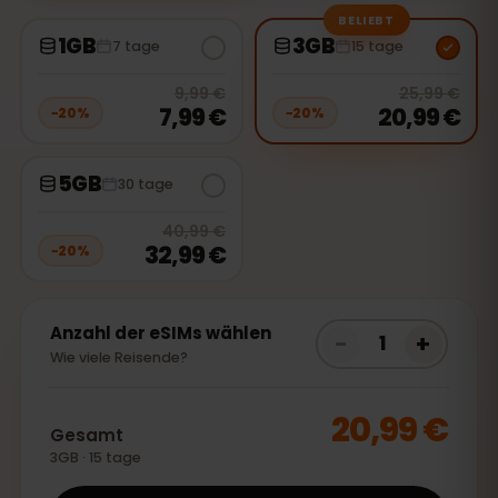
BELIEBT
1GB
3GB
7 tage
15 tage
20
% off, was
9,99 €
, now
7,99 €
20
% 
9,99 €
25,99 €
7,99 €
20,99 €
−
20
%
−
20
%
5GB
30 tage
20
% off, was
40,99 €
, now
32,99
40,99 €
32,99 €
−
20
%
Anzahl der eSIMs wählen
−
+
1
Wie viele Reisende?
20,99 €
Gesamt
3GB · 15 tage