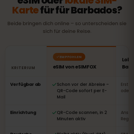
eSIM oder
lokale SIM-
Karte
für für Barbados?
Beide bringen dich online – so unterscheiden sie
sich für deine Reise.
EMPFOHLEN
Loka
eSIM von eSIMFOX
Bar
KRITERIUM
Vergleich: eSIM von eSIMFOX gegenüber einer lokalen 
Verfügbar ab
Schon vor der Abreise –
Erst v
QR-Code sofort per E-
oder 
Mail
Einrichtung
QR-Code scannen, in 2
Ansteh
Minuten aktiv
Regist