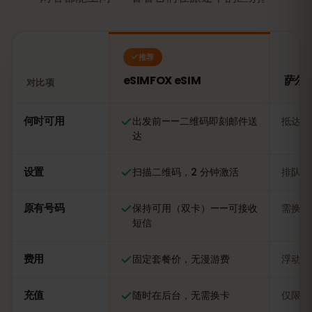
推荐
eSIMFOX eSIM
萨尔瓦
对比项
对比：eSIMFOX eSIM 与萨尔瓦多当地 SIM 卡
何时可用
出发前——二维码即刻邮件送
抵达后
达
设置
扫描二维码，2 分钟激活
排队办
原有号码
保持可用（双卡）——可接收
需换卡
短信
费用
固定套餐价，无漫游费
浮动，
充值
随时在后台，无需换卡
仅限当