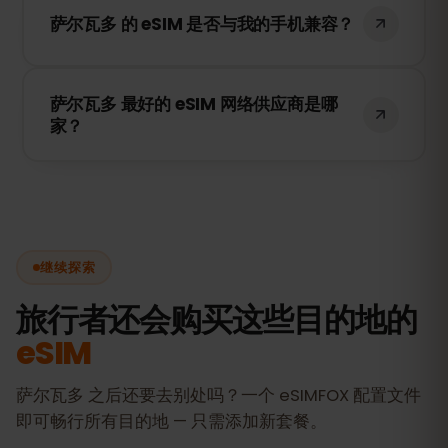
WhatsApp、FaceTime 或 Skype 进行通
萨尔瓦多 的 eSIM 是否与我的手机兼容？
话。
请检查手机设置是否支持 eSIM，并确保您的
萨尔瓦多 最好的 eSIM 网络供应商是哪
设备未被运营商锁定。
家？
我们的 eSIM 可连接到 萨尔瓦多 的最佳网
络，包括 Personal, Digicel，确保您在旅行
期间获得快速、可靠的网络覆盖。
继续探索
旅行者还会购买这些目的地的
eSIM
萨尔瓦多 之后还要去别处吗？一个 eSIMFOX 配置文件
即可畅行所有目的地 — 只需添加新套餐。