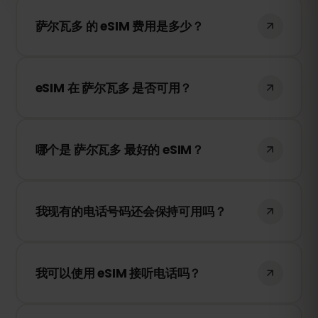
萨尔瓦多 的 eSIM 费用是多少？
萨尔瓦多 的 eSIM 价格取决于使用天数。选
择所需的时间，价格将立即显示。
eSIM 在 萨尔瓦多 是否可用？
是的，当然可以。eSIMFOX 的 eSIM 可以在
萨尔瓦多 使用。我们与当地最好的网络供应
哪个是 萨尔瓦多 最好的 eSIM？
商合作，为您提供可靠的网络连接。
eSIMFOX 仅与每个国家最强大的移动网络合
作，因此它是 eSIM 的最佳选择。
我现有的电话号码还会保持可用吗？
是的，您的现有 SIM 卡仍然可以使用，但可
能会产生漫游费用。建议使用 WhatsApp 或
我可以使用 eSIM 接听电话吗？
其他应用程序通过 eSIMFOX 进行通信。
eSIMFOX 仅提供数据服务，您可以使用