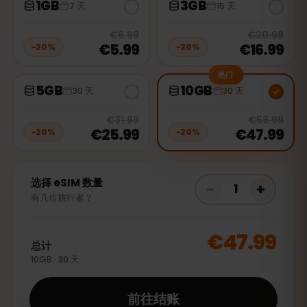
1GB
3GB
7 天
15 天
20
% off, was
€6.99
, now
€5.99
20
% 
€6.99
€20.99
€5.99
€16.99
−
20
%
−
20
%
热门
5GB
10GB
30 天
30 天
20
% off, was
€31.99
, now
€25.99
20
% 
€31.99
€59.99
€25.99
€47.99
−
20
%
−
20
%
选择 eSIM 数量
−
+
1
有几位旅行者？
€47.99
总计
10GB · 30 天
前往结账