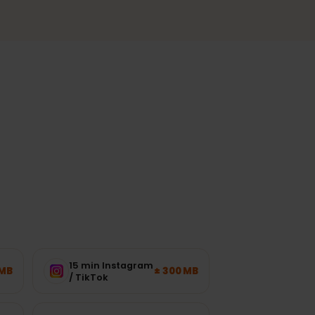
en de meestbezochte regio's.
werkbelasting.