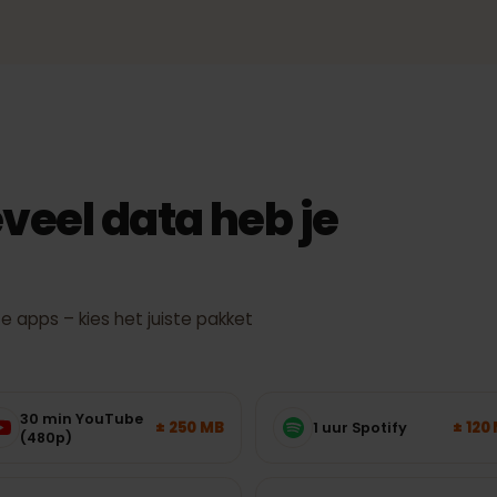
g
netwerk dat ondersteunt.
werkelijke snelheid en dekking hangen af van locatie, toestel en net
oeveel data heb je
kte apps – kies het juiste pakket