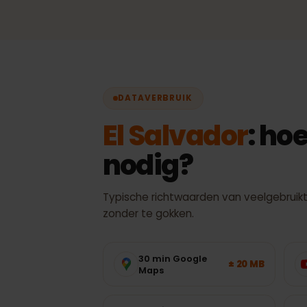
signaal, zonder handmati
wisselen.
De 
DATAVERBRUIK
El Salvador
: h
nodig?
Typische richtwaarden van veelgebrui