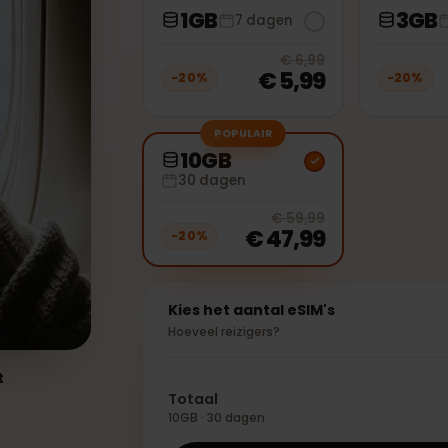
1GB
7 dagen
20
% off, 
€ 6,99
€ 5,99
−
20
%
−
2
POPULAIR
10GB
30 dagen
20
% off, 
€ 59,99
€ 47,99
−
20
%
Kies het aantal eSIM's
Hoeveel reizigers?
wilt
Totaal