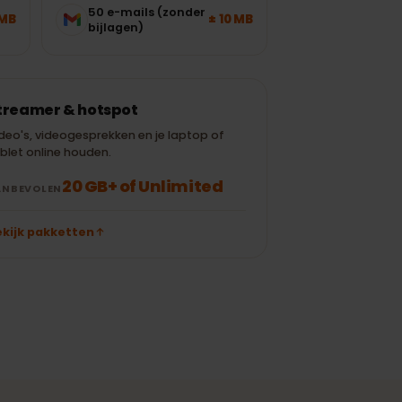
15 min Instagram
± 120 MB
± 300 MB
/ TikTok
50 e-mails (zonder
± 700 MB
± 10 MB
bijlagen)
Streamer & hotspot
Video's, videogesprekken en je laptop of
tablet online houden.
20 GB+ of Unlimited
AANBEVOLEN
Bekijk pakketten