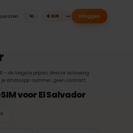
Inloggen
le apparaten
NL
Currency
dor
€ 5,99 – de laagste prijzen, directe activering
. Behoud je WhatsApp-nummer, geen contract.
ta eSIM voor El Salvador
eperkt