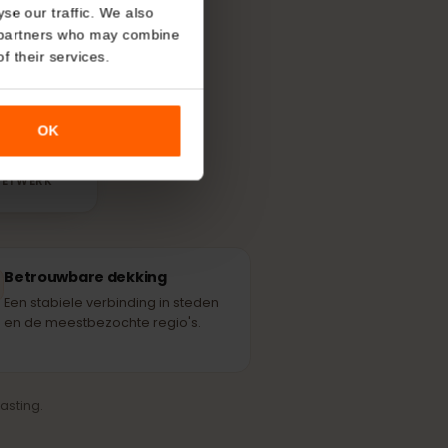
About
hikbare
ing gebruikt.
o analyse our traffic. We also
nalytics partners who may combine
r use of their services.
OK
Personal
RTNERNETWERK
Betrouwbare dekking
Een stabiele verbinding in steden