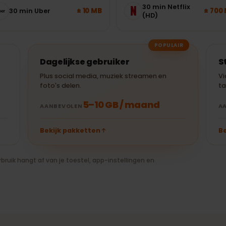
30 min YouTube
± 250 MB
1 uur Spotify
(480p)
30 min Netflix
± 10 MB
30 min Uber
(HD)
POPULAIR
Dagelijkse gebruiker
Plus social media, muziek streamen en
foto's delen.
5–10 GB / maand
AANBEVOLEN
Bekijk pakketten