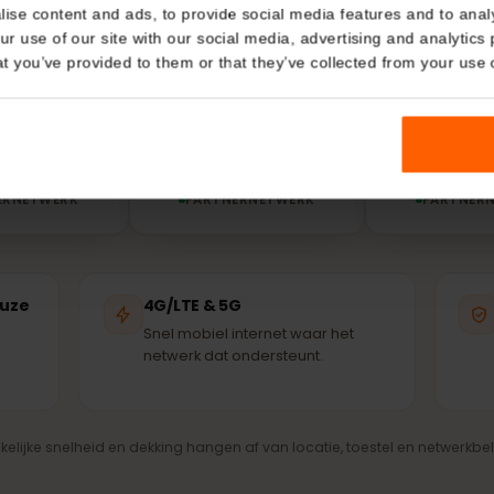
Salvador?
Details
kies
Je eSIM verbindt automatisch met het sterkste besc
nernetwerk – dezelfde masten die ook de lokale bevolk
nalise content and ads, to provide social media features and t
 your use of our site with our social media, advertising and a
n that you’ve provided to them or that they’ve collected from you
elefónica
Digicel
RTNERNETWERK
PARTNERNETWERK
PA
kkeuze
4G/LTE & 5G
re
Snel mobiel internet waar het