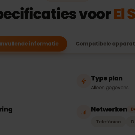
ESIM-FUNCTIES
pecificaties voor
E
Aanvullende informatie
Compatibele ap
Type pla
Alleen gegev