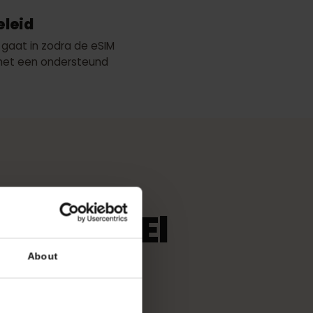
en
De beste dekking
Digicel
Personal
ngsbeleid
sduur gaat in zodra de eSIM
aakt met een ondersteund
ouw
eSIM
in El