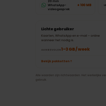
zonder te gokken.
30 min Google
± 20 MB
Maps
20 min
± 100 MB
WhatsApp-
videogesprek
Lichte gebruiker
Kaarten, WhatsApp en e-mail – online
wanneer het nodig is.
1–3 GB / week
AANBEVOLEN
Bekijk pakketten