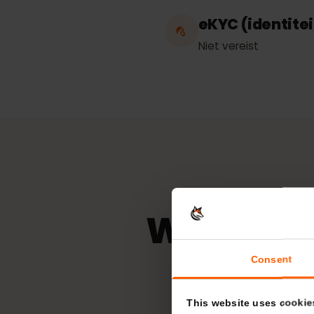
Hotspot / tet
Onbeperkt
eKYC (identi
Niet vereist
Welk net