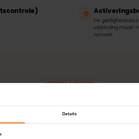
hering
Netwerk
Telefónica
teitscontrole)
Activeri
De geldigheid
verbinding m
netwerk.
NETWERK & DEKKING
werk gebruikt j