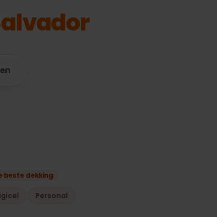
l Salvador
paraten
n
ens