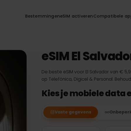
Bestemmingen
eSIM activeren
Compatibe
r
eSIM El Salva
De beste eSIM voor El Salvador van 
op Telefónica, Digicel & Personal
Kies je mobiele da
Vaste gegevens
Onb