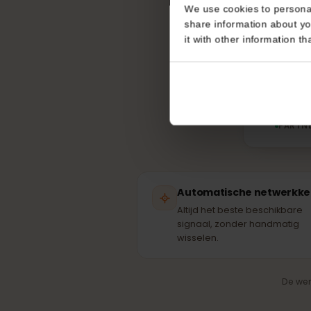
Consent
This website uses coo
part
We use cookies to perso
share information about
it with other informatio
T
PA
Automatische netwer
Altijd het beste beschikba