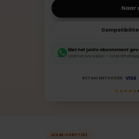
10GB · 30 dagen
N
Compatib
Niet het juiste abonnem
Laat het ons weten — onze W
BETAALMETHODEN
★★