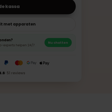
aar de kassa
iliteit met apparaten
ent gevonden?
Nu chatten
hatsApp-experts helpen 24/7.
★★★
4.6
·
51
reviews