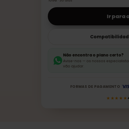
Total
10GB · 30 dias
Ir 
Compatibi
Não encontra o plano ce
Avise-nos — os nossos espe
vão ajudar.
FORMAS DE PAGAMEN
★★