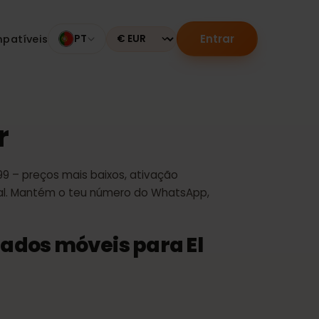
Entrar
os compatíveis
PT
Currency
dor
a € 5,99 – preços mais baixos, ativação
 Personal. Mantém o teu número do WhatsApp,
de dados móveis para El