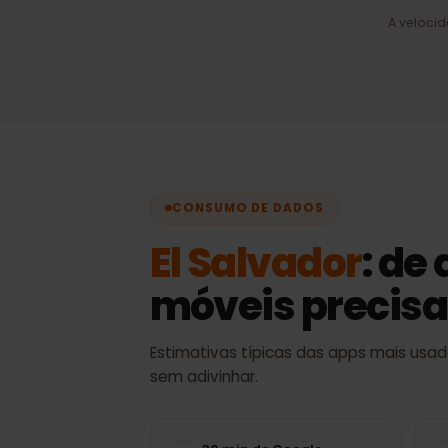
Seleção automática d
Sempre o melhor sinal dis
sem trocas manuais.
A vel
CONSUMO DE DADOS
El Salvador
: d