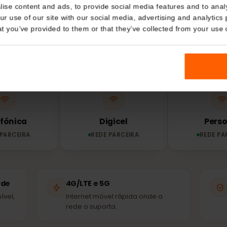
REDE E COBERTURA
Details
rede usa o teu
eS
kies
Salvador?
nalise content and ads, to provide social media features and t
 your use of our site with our social media, advertising and a
n that you’ve provided to them or that they’ve collected from you
O teu eSIM liga-se automaticamente à rede parceira m
disponível – as mesmas antenas que os locais u
elefónica
Digicel
EDE PARCEIRA
REDE PARCEIRA
R