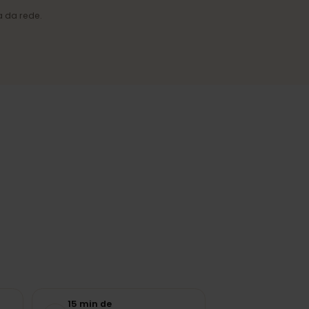
Cobertura fiável
Ligação estável nas cidades e
nas regiões mais visitadas.
a carga da rede.