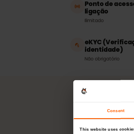
El Salvador
Ponto de aces
ligação
Ilimitado
eKYC (Verifi
identidade)
Não obrigatório