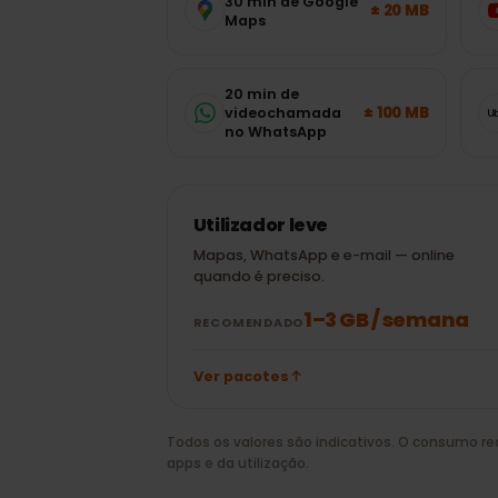
móveis precis
Estimativas típicas das apps mais 
sem adivinhar.
30 min de Google
± 20 MB
Maps
20 min de
± 100 MB
videochamada
no WhatsApp
Utilizador leve
Mapas, WhatsApp e e-mail — online
quando é preciso.