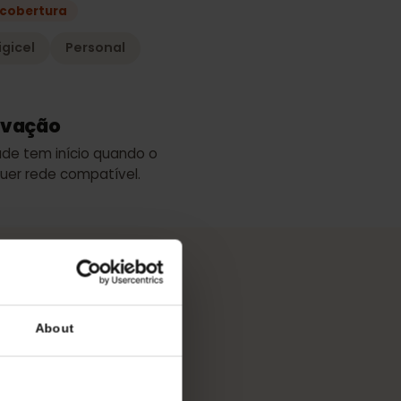
s
melhor cobertura
Digicel
Personal
de ativação
 validade tem início quando o
a qualquer rede compatível.