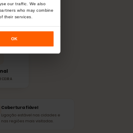
About
IM
em El
o analyse our traffic. We also
nalytics partners who may combine
r use of their services.
ais forte
sam.
OK
Personal
EDE PARCEIRA