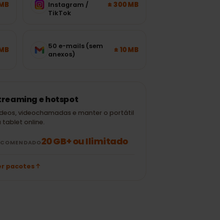
15 min de
± 120 MB
± 300 MB
Instagram /
TikTok
50 e-mails (sem
± 700 MB
± 10 MB
anexos)
Streaming e hotspot
Vídeos, videochamadas e manter o portátil
ou tablet online.