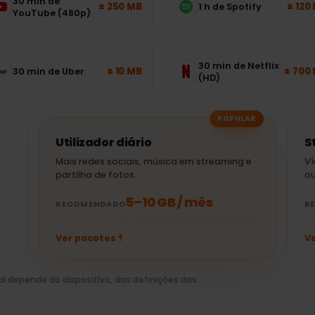
a?
usadas — escolha o pacote certo
30 min de
± 250 MB
1 h de Spotify
YouTube (480p)
30 min de Netflix
± 10 MB
30 min de Uber
(HD)
POPULAR
Utilizador diário
Mais redes sociais, música em streaming e
partilha de fotos.