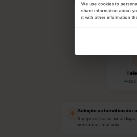
Consent
Que 
This website uses coo
We use cookies to perso
share information about
it with other informatio
T
R