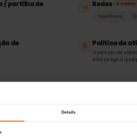
Apenas dado
so / partilha de
Redes
A 
Telefónica
cação de
Política 
O período de
eSIM se liga 