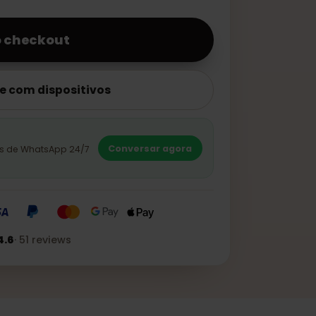
€ 47,99
para o checkout
lidade com dispositivos
rto?
Conversar agora
cialistas de WhatsApp 24/7
TO
★★★
4.6
·
51
reviews