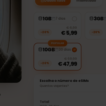
Dados fixos
Ilimitad
1GB
7 dias
20
% off, 
€ 6,99
€ 5,99
−
20
%
−
2
POPULAR
10GB
30 dias
20
% off, 
€ 59,99
€ 47,99
−
20
%
Escolha o número de eSIMs
Quantos viajantes?
a
/5G