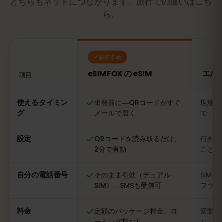
どちらもネットにつながります。旅行での違いはこち
ら。
おすすめ
eSIMFOX の eSIM
エル
項目
比較：eSIMFOX の eSIM とエルサルバドルの現地SIMカー
使えるタイミン
出発前に―QRコードがすぐ
現地に
グ
メールで届く
で
設定
QRコードを読み取るだけ、
行列に
2分で有効
ことも
自分の電話番号
そのまま有効（デュアル
SIM
SIM）―SMSも受信可
フライ
料金
定額のパッケージ料金、ロ
変動あ
ーミング料なし
も