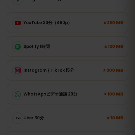
± 250 MB
YouTube 30分（480p）
± 120 MB
Spotify 1時間
± 300 MB
Instagram / TikTok 15分
± 100 MB
WhatsAppビデオ通話 20分
± 10 MB
Uber 30分