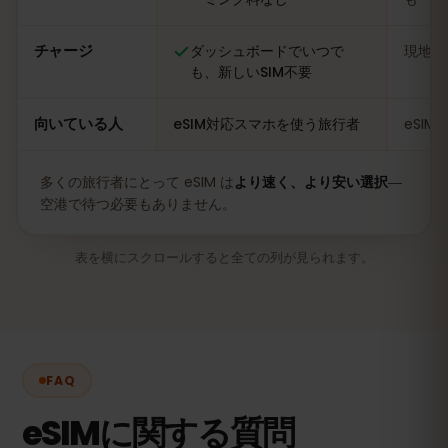
チャージ
ダッシュボードでいつで
現地の
も、新しいSIM不要
向いている人
eSIM対応スマホを使う旅行者
eSI
多くの旅行者にとって eSIM は
より速く、より安い選択
―
空港で待つ必要もありません。
表を横にスクロールすると全ての列が見られます。
FAQ
eSIMに関する質問