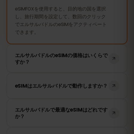
eSIMFOXを使用すると、目的地の国を選択
し、旅行期間を設定して、数回のクリック
でエルサルバドルのeSIMをアクティベート
できます。
エルサルバドルのeSIMの価格はいくらで
すか？
エルサルバドルのeSIMの価格は使用日数に
よって異なります。希望の期間を選択する
eSIMはエルサルバドルで動作しますか？
と、価格がすぐに表示されます。
はい、もちろんです。eSIMFOXのeSIMはエ
エルサルバドルで最適なeSIMはどれです
ルサルバドルで動作します。私たちは現地
か？
の最良のネットワークプロバイダーと提携
し、高品質なインターネット接続を提供し
eSIMFOXは各国の最も信頼できるモバイル
ます。