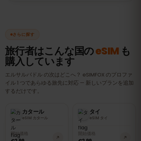
私たちのeSIMは、エルサルバドルで最適な
ネットワーク（Personal, Digicelを含む）
に接続し、高速で信頼性の高いインターネ
ット接続を提供します。
さらに探す
旅行者はこんな国の
eSIM
も
購入しています
エルサルバドル の次はどこへ？ eSIMFOX のプロファ
イル 1 つであらゆる旅先に対応 — 新しいプランを追加
するだけです。
カタール
タイ
eSIM カタール
eSIM タイ
開始価格
開始価格
€2.99
€2.99