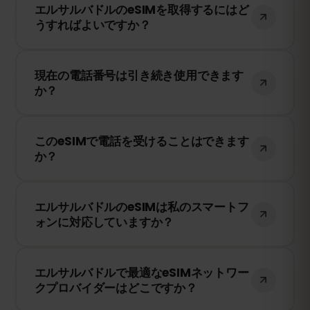
エルサルバドルのeSIMを取得するにはど
ネットワークのみを利用するため、最適な
うすればよいですか？
eSIMサービスです。
当社のウェブサイトにアクセスし、希望の
現在の電話番号は引き続き使用できます
プランを選択して、eSIMのインストール手
か？
順に従ってください。
はい、現在のSIMカードは引き続き有効で
このeSIMで電話を受けることはできます
す。ただし、ローミング料金が発生する可
か？
能性があるため、WhatsAppなどのアプリ
を使用することをお勧めします。
eSIMFOXはデータ専用のeSIMです。ただ
エルサルバドルのeSIMは私のスマートフ
し、WhatsApp、FaceTime、Skypeなどの
ォンに対応していますか？
アプリを使用して通話できます。
スマートフォンの設定でeSIMに対応してい
エルサルバドルで最適なeSIMネットワー
るかどうかを確認してください。また、端
クプロバイダーはどこですか？
末がキャリアにロックされていないことを
確認する必要があります。