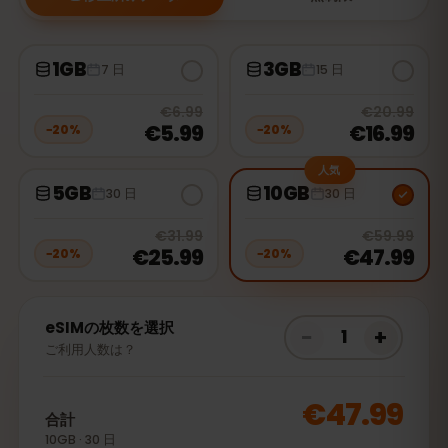
1GB
3GB
7 日
15 日
20
% off, was
€6.99
, now
€5.99
20
% 
€6.99
€20.99
€5.99
€16.99
−
20
%
−
20
%
人気
5GB
10GB
30 日
30 日
20
% off, was
€31.99
, now
€25.99
20
% 
€31.99
€59.99
€25.99
€47.99
−
20
%
−
20
%
eSIMの枚数を選択
−
+
1
ご利用人数は？
€47.99
合計
10GB · 30 日