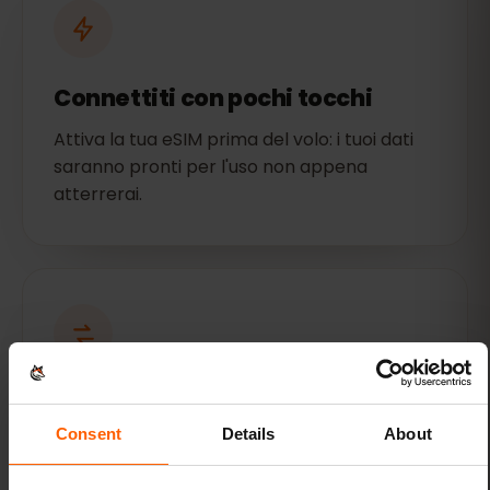
Connettiti con pochi tocchi
Attiva la tua eSIM prima del volo: i tuoi dati
saranno pronti per l'uso non appena
atterrerai.
Piani flessibili
Consent
Details
About
Scegli tra diversi piani dati convenienti per
Georgia. Scegli la quantità di dati che ti