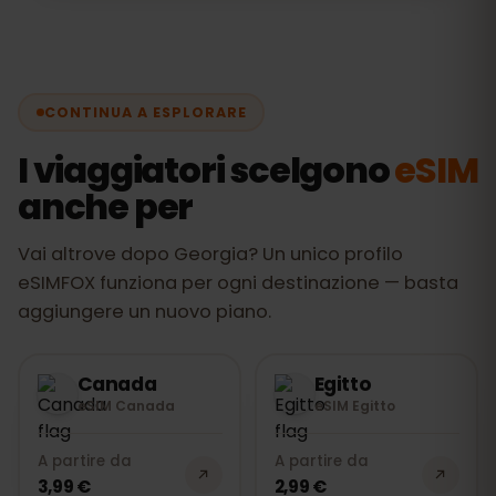
Per chi viaggia la eSIM è di solito più
attivazione in 2 minuti e prezzo fisso da
comoda di una SIM locale: niente code in
€ 2,99.
aeroporto, il tuo numero resta attivo e il
prezzo è fisso. eSIMFOX usa le reti
Magti
CONTINUA A ESPLORARE
e
Silknet
— le stesse delle SIM locali.
I viaggiatori scelgono
eSIM
anche per
Vai altrove dopo Georgia? Un unico profilo
eSIMFOX funziona per ogni destinazione — basta
aggiungere un nuovo piano.
Canada
Egitto
eSIM Canada
eSIM Egitto
A partire da
A partire da
3,99 €
2,99 €