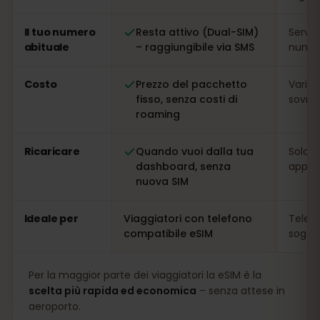
Il tuo numero
Resta attivo (Dual-SIM)
Serve
abituale
– raggiungibile via SMS
numer
Costo
Prezzo del pacchetto
Variab
fisso, senza costi di
sovrap
roaming
Ricaricare
Quando vuoi dalla tua
Solo s
dashboard, senza
app
nuova SIM
Ideale per
Viaggiatori con telefono
Telefo
compatibile eSIM
soggio
Per la maggior parte dei viaggiatori la eSIM è la
scelta più rapida ed economica
– senza attese in
aeroporto.