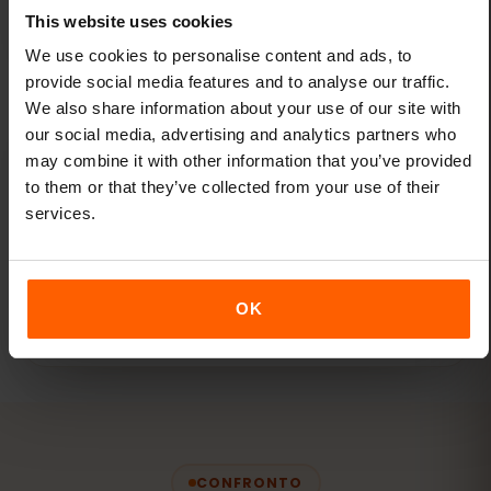
serve, senza limiti.
This website uses cookies
We use cookies to personalise content and ads, to
provide social media features and to analyse our traffic.
We also share information about your use of our site with
our social media, advertising and analytics partners who
may combine it with other information that you’ve provided
to them or that they’ve collected from your use of their
Una sola eSIM per tutti i viaggi
services.
Aggiungi nuove destinazioni alla tua eSIM
esistente tramite la dashboard di eSIMFOX:
OK
non servono nuove eSIM.
CONFRONTO