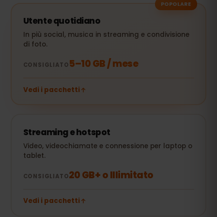
POPOLARE
Utente quotidiano
In più social, musica in streaming e condivisione
di foto.
5–10 GB / mese
CONSIGLIATO
Vedi i pacchetti
Streaming e hotspot
Video, videochiamate e connessione per laptop o
tablet.
20 GB+ o Illimitato
CONSIGLIATO
Vedi i pacchetti