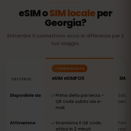
eSIM o
SIM locale
per
Georgia?
Entrambe ti connettono: ecco le differenze per il
tuo viaggio.
CONSIGLIATA
eSIM eSIMFOX
SIM 
CRITERIO
Confronto: una eSIM eSIMFOX rispetto a una SIM locale
Disponibile da
Prima della partenza –
Solo s
QR code subito via e-
aeropo
mail
Attivazione
Scansiona il QR code,
Fare l
attiva in 2 minuti
regis