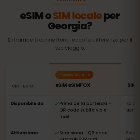
eSIM o
SIM locale
per
Georgia?
Entrambe ti connettono: ecco le differenze per il
tuo viaggio.
CONSIGLIATA
eSIM eSIMFOX
SIM 
CRITERIO
Confronto: una eSIM eSIMFOX rispetto a una SIM locale
Disponibile da
Prima della partenza –
Solo s
QR code subito via e-
aeropo
mail
Attivazione
Scansiona il QR code,
Fare l
attiva in 2 minuti
regis