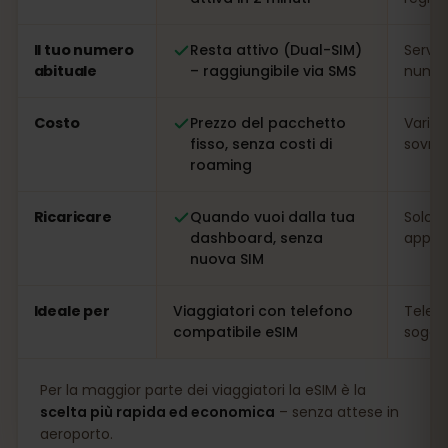
Il tuo numero
Resta attivo (Dual-SIM)
Serve
abituale
– raggiungibile via SMS
numer
Costo
Prezzo del pacchetto
Variab
fisso, senza costi di
sovrap
roaming
Ricaricare
Quando vuoi dalla tua
Solo s
dashboard, senza
app
nuova SIM
Ideale per
Viaggiatori con telefono
Telefo
compatibile eSIM
soggio
Per la maggior parte dei viaggiatori la eSIM è la
scelta più rapida ed economica
– senza attese in
aeroporto.