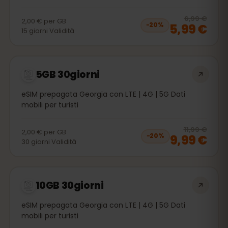
20
% 
6,99 €
2,00 €
per
GB
5,99 €
−
20
%
15
giorni
Validità
5GB 30giorni
eSIM prepagata Georgia con LTE | 4G | 5G Dati
mobili per turisti
20
% 
11,99 €
2,00 €
per
GB
9,99 €
−
20
%
30
giorni
Validità
10GB 30giorni
eSIM prepagata Georgia con LTE | 4G | 5G Dati
mobili per turisti