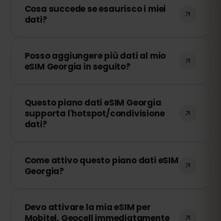
Cosa succede se esaurisco i miei
dati?
Se consumi tutti i tuoi dati, la
Posso aggiungere più dati al mio
connessione verrà interrotta. Puoi
eSIM Georgia in seguito?
ricaricare facilmente la tua eSIM dal
pannello di controllo di eSIMFOX e
Sì! Puoi acquistare dati aggiuntivi in
continuare a navigare immediatamente.
Questo piano dati eSIM Georgia
qualsiasi momento senza dover
supporta l'hotspot/condivisione
reinstallare la tua eSIM. Accedi al tuo
dati?
account e seleziona il quantitativo di dati
che desideri aggiungere.
Sì! Puoi condividere la tua connessione
Come attivo questo piano dati eSIM
dati tramite hotspot con altri dispositivi.
Georgia?
Tuttavia, velocità e disponibilità
dipendono dall'operatore di rete locale.
Dopo l'acquisto, riceverai un codice QR
Devo attivare la mia eSIM per
via email. Basta scansionarlo nelle
Mobitel, Geocell immediatamente
impostazioni eSIM del tuo dispositivo e