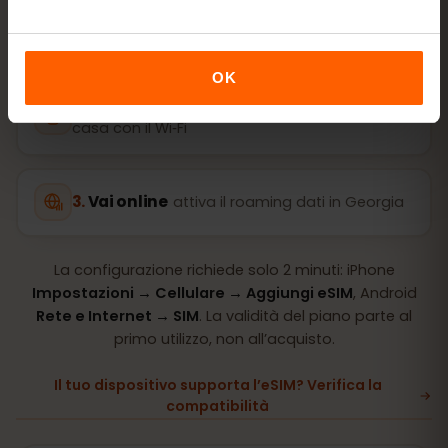
Acquista un piano
QR code subito via
e‑mail
OK
Installa la eSIM
scansiona il QR code a
casa con il Wi‑Fi
Vai online
attiva il roaming dati in Georgia
La configurazione richiede solo 2 minuti: iPhone
Impostazioni → Cellulare → Aggiungi eSIM
, Android
Rete e Internet → SIM
. La validità del piano parte al
primo utilizzo, non all’acquisto.
Il tuo dispositivo supporta l’eSIM? Verifica la
compatibilità