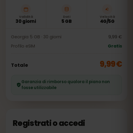
Validità
Dati
Velocità
30 giorni
5 GB
4G/5G
Georgia 5 GB · 30 giorni
9,99 €
Profilo eSIM
Gratis
9,99 €
Totale
Garanzia di rimborso qualora il piano non
fosse utilizzabile
Registrati o accedi