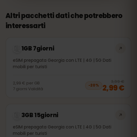
Altri pacchetti dati che potrebbero
interessarti
1GB 7giorni
eSIM prepagata Georgia con LTE | 4G | 5G Dati
mobili per turisti
20
% 
3,99 €
2,99 €
per
GB
2,99 €
−
20
%
7
giorni
Validità
3GB 15giorni
eSIM prepagata Georgia con LTE | 4G | 5G Dati
mobili per turisti