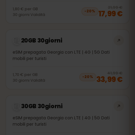
20
% 
21,99 €
1,80 €
per
GB
17,99 €
−
20
%
30
giorni
Validità
20GB 30giorni
eSIM prepagata Georgia con LTE | 4G | 5G Dati
mobili per turisti
20
% 
41,99 €
1,70 €
per
GB
33,99 €
−
20
%
30
giorni
Validità
30GB 30giorni
eSIM prepagata Georgia con LTE | 4G | 5G Dati
mobili per turisti