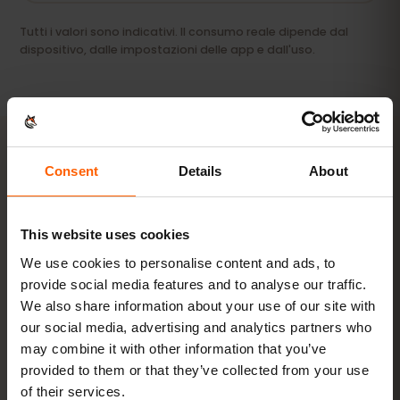
Tutti i valori sono indicativi. Il consumo reale dipende dal
dispositivo, dalle impostazioni delle app e dall'uso.
Consent
Details
About
ATTIVAZIONE
Attiva la tua eSIM per
This website uses cookies
Georgia in
3 passaggi
We use cookies to personalise content and ads, to
provide social media features and to analyse our traffic.
Pronta in pochi minuti, senza SIM fisica.
We also share information about your use of our site with
our social media, advertising and analytics partners who
may combine it with other information that you’ve
provided to them or that they’ve collected from your use
of their services.