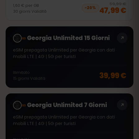
20
% 
59,99 €
1,60 €
per
GB
47,99 €
−
20
%
30
giorni
Validità
∞
Georgia Unlimited 15 Giorni
eSIM prepagata Unlimited per Georgia con dati
mobili LTE | 4G | 5G per turisti
Illimitato
39,99 €
15
giorni
Validità
∞
Georgia Unlimited 7 Giorni
eSIM prepagata Unlimited per Georgia con dati
mobili LTE | 4G | 5G per turisti