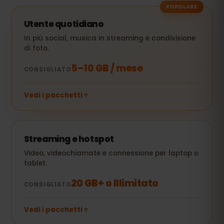
POPOLARE
Utente quotidiano
In più social, musica in streaming e condivisione
di foto.
5–10 GB / mese
CONSIGLIATO
Vedi i pacchetti
Streaming e hotspot
Video, videochiamate e connessione per laptop o
tablet.
20 GB+ o Illimitato
CONSIGLIATO
Vedi i pacchetti