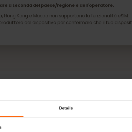
 il tuo Dell Latitude 9410 ora
 variare a seconda del paese/regione e dell'operatore.
a Cina, Hong Kong e Macao non supportano la funzionalità 
 il produttore del dispositivo per confermare che il tuo d
DI PIÙ