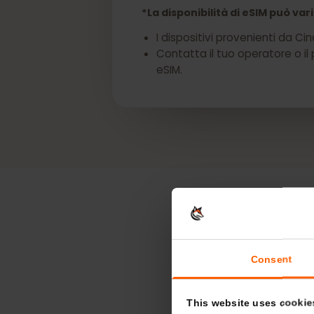
Ottieni una eSIM per
*La disponibilità di eSIM può
I dispositivi provenienti d
Contatta il tuo operatore o
eSIM.