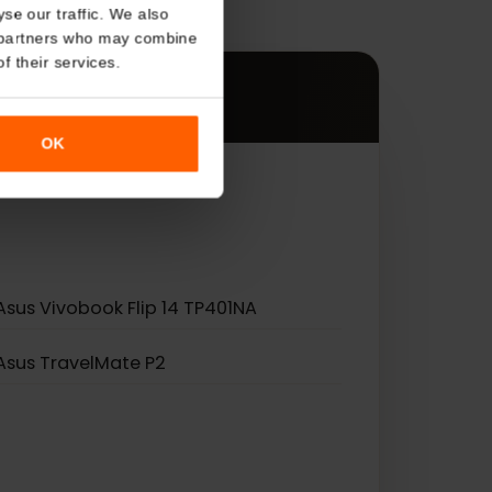
s
About
es.
o analyse our traffic. We also
nalytics partners who may combine
r use of their services.
OK
 eSIM.
Asus Vivobook Flip 14 TP401NA