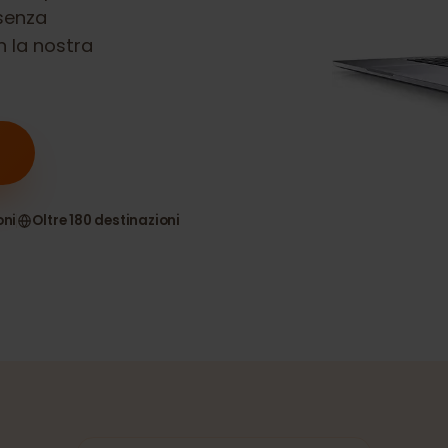
0
è compatibile
ne senza
 con la nostra
nsioni
Oltre 180 destinazioni