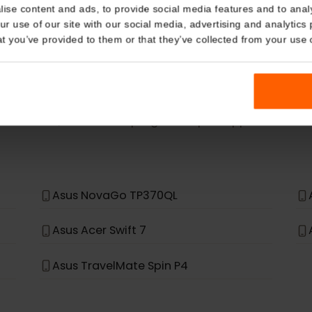
eSIM Device
Details
kies
Our eSIM cards also work with the following devic
nalise content and ads, to provide social media features and t
 your use of our site with our social media, advertising and a
n that you’ve provided to them or that they’ve collected from you
n è nell'elenco, non è stato progettato per supportare
Asus NovaGo TP370QL