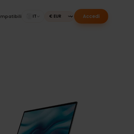
Accedi
tivi compatibili
IT
Currency