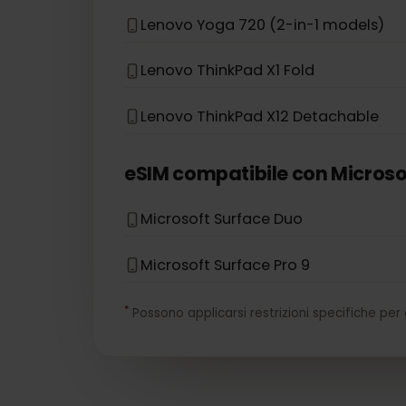
HP Zbook G5
eSIM compatibile con
Leno
Lenovo Flex 5G
Lenovo Yoga 720 (2-in-1 models)
Lenovo ThinkPad X1 Fold
Lenovo ThinkPad X12 Detachable
eSIM compatibile con
Micro
Microsoft Surface Duo