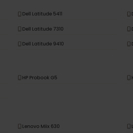
Asus Acer Swift 7
Asus TravelMate Spin P4
Dell Latitude 5411
Dell Latitude 7310
Dell Latitude 9410
HP Probook G5