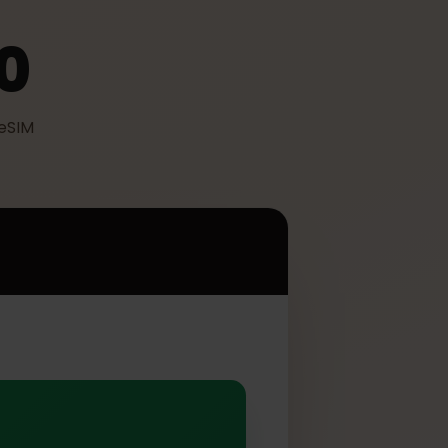
410
izzare eSIM
0