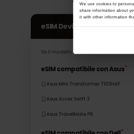
Consent
This website uses coo
We use cookies to perso
share information about
it with other informatio
eSIM Devices
Se il modello del tuo dispositivo no
*
eSIM compatibile con
Asus
Asus Mini Transformer T103HAF