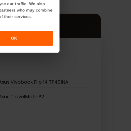
s
About
es.
o analyse our traffic. We also
nalytics partners who may combine
r use of their services.
OK
 eSIM.
Asus Vivobook Flip 14 TP401NA