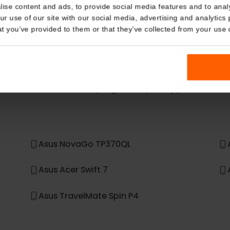
eSIM Device
Details
kies
Our eSIM cards also work with the following devic
nalise content and ads, to provide social media features and t
 your use of our site with our social media, advertising and a
n that you’ve provided to them or that they’ve collected from you
n è nell'elenco, non è stato progettato per supportare
Asus NovaGo TP370QL