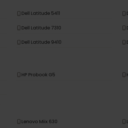
Asus Acer Swift 7
Asus TravelMate Spin P4
Dell Latitude 5411
Dell Latitude 7310
Dell Latitude 9410
HP Probook G5