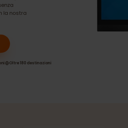
40
è compatibile
ne senza
 con la nostra
nsioni
Oltre 180 destinazioni