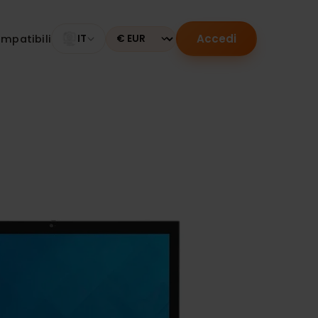
Accedi
tivi compatibili
IT
Currency