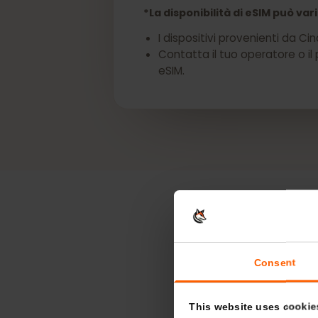
Ottieni una eSIM per
*La disponibilità di eSIM può
I dispositivi provenienti d
Contatta il tuo operatore o
eSIM.