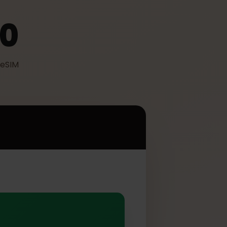
440
izzare eSIM
0