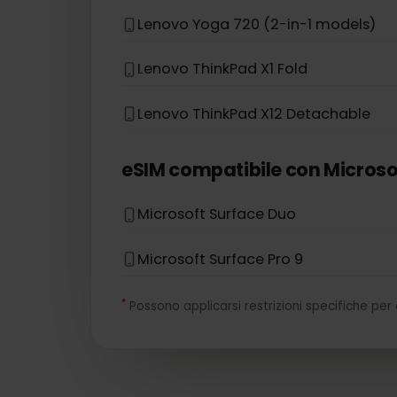
HP Zbook G5
eSIM compatibile con
Leno
Lenovo Flex 5G
Lenovo Yoga 720 (2-in-1 models)
Lenovo ThinkPad X1 Fold
Lenovo ThinkPad X12 Detachable
eSIM compatibile con
Micro
Microsoft Surface Duo