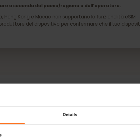
 il tuo Dell Latitude 7440 ora
 variare a seconda del paese/regione e dell'operatore.
a Cina, Hong Kong e Macao non supportano la funzionalità 
 il produttore del dispositivo per confermare che il tuo d
DI PIÙ