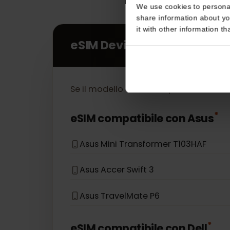
Consent
This website uses coo
We use cookies to perso
share information about
it with other informatio
eSIM Devices
Se il modello del tuo dispositivo no
*
eSIM compatibile con
Asus
Asus Mini Transformer T103HAF