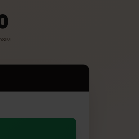
410
izzare eSIM
0