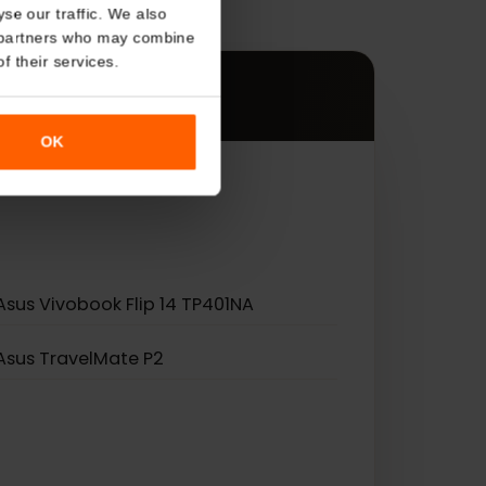
s
About
es.
o analyse our traffic. We also
nalytics partners who may combine
r use of their services.
OK
 eSIM.
Asus Vivobook Flip 14 TP401NA