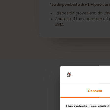
Ottieni una eSIM per
*La disponibilità di eSIM può
I dispositivi provenienti d
Contatta il tuo operatore o
eSIM.