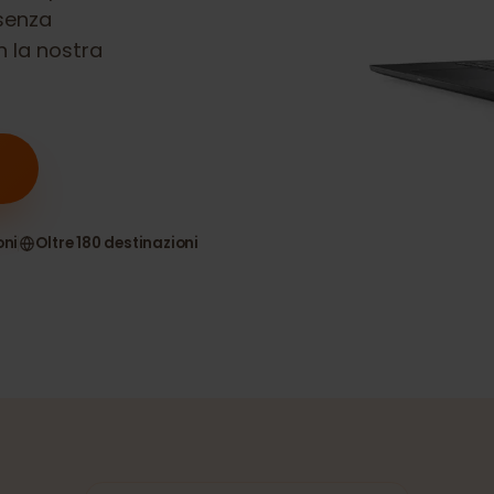
0
è compatibile
ne senza
 con la nostra
nsioni
Oltre 180 destinazioni