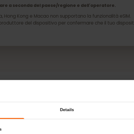
 il tuo Dell Latitude 7410 ora
 variare a seconda del paese/regione e dell'operatore.
a Cina, Hong Kong e Macao non supportano la funzionalità 
 il produttore del dispositivo per confermare che il tuo d
DI PIÙ