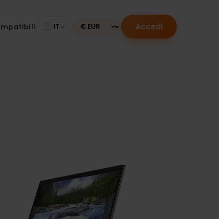
Accedi
tivi compatibili
IT
Currency