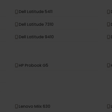
Asus Acer Swift 7
Asus TravelMate Spin P4
Dell Latitude 5411
Dell Latitude 7310
Dell Latitude 9410
HP Probook G5