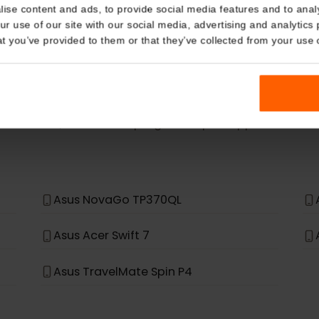
eSIM Device
Details
kies
Our eSIM cards also work with the following devic
nalise content and ads, to provide social media features and t
 your use of our site with our social media, advertising and a
n that you’ve provided to them or that they’ve collected from you
n è nell'elenco, non è stato progettato per supportare
Asus NovaGo TP370QL