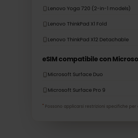
HP Zbook G5
eSIM compatibile con
Leno
Lenovo Flex 5G
Lenovo Yoga 720 (2-in-1 models)
Lenovo ThinkPad X1 Fold
Lenovo ThinkPad X12 Detachable
eSIM compatibile con
Micro
Microsoft Surface Duo