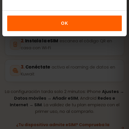
Compra un plan
código QR al instante por
correo
OK
Instala la eSIM
escanea el código QR en
casa con Wi‑Fi
Conéctate
activa el roaming de datos en
Kuwait
La configuración tarda solo 2 minutos: iPhone
Ajustes →
Datos móviles → Añadir eSIM
, Android
Redes e
Internet → SIM
. La validez de tu plan empieza con el
primer uso, no al comprarlo.
¿Tu dispositivo admite eSIM? Comprueba la