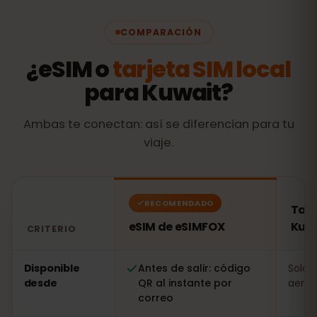
COMPARACIÓN
¿eSIM o
tarjeta SIM local
para Kuwait?
Ambas te conectan: así se diferencian para tu
viaje.
RECOMENDADO
Tarj
eSIM de eSIMFOX
Kuw
CRITERIO
Comparación: una eSIM de eSIMFOX frente a una tarjet
Disponible
Antes de salir: código
Solo a
desde
QR al instante por
aerop
correo