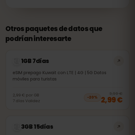
Otros paquetes de datos que
podrían interesarte
1GB 7días
eSIM prepago Kuwait con LTE | 4G | 5G Datos
móviles para turistas
20
% 
3,99 €
2,99 €
por
GB
2,99 €
−
20
%
7
días
Validez
3GB 15días