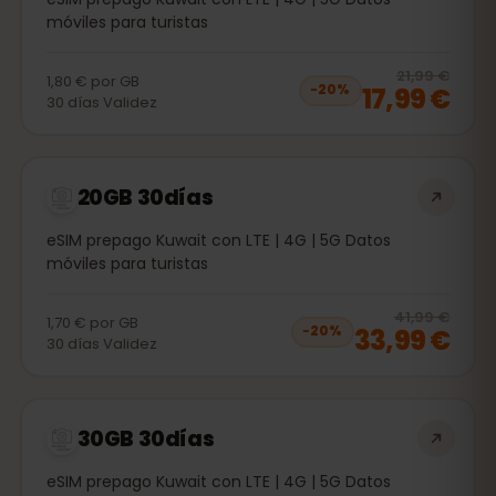
móviles para turistas
20
% 
21,99 €
1,80 €
por
GB
17,99 €
−
20
%
30
días
Validez
20GB 30días
eSIM prepago Kuwait con LTE | 4G | 5G Datos
móviles para turistas
20
% 
41,99 €
1,70 €
por
GB
33,99 €
−
20
%
30
días
Validez
30GB 30días
eSIM prepago Kuwait con LTE | 4G | 5G Datos