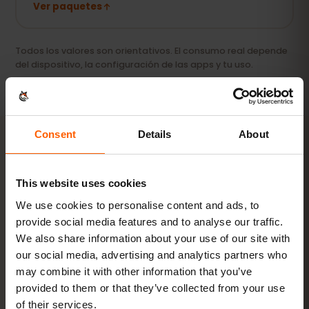
Ver paquetes
Todos los valores son orientativos. El consumo real depende
del dispositivo, la configuración de las apps y tu uso.
Consent
Details
About
ACTIVACIÓN
This website uses cookies
Activa tu eSIM para
We use cookies to personalise content and ads, to
Kuwait en
3 pasos
provide social media features and to analyse our traffic.
We also share information about your use of our site with
Listo en minutos, sin tarjeta SIM física.
our social media, advertising and analytics partners who
may combine it with other information that you’ve
provided to them or that they’ve collected from your use
of their services.