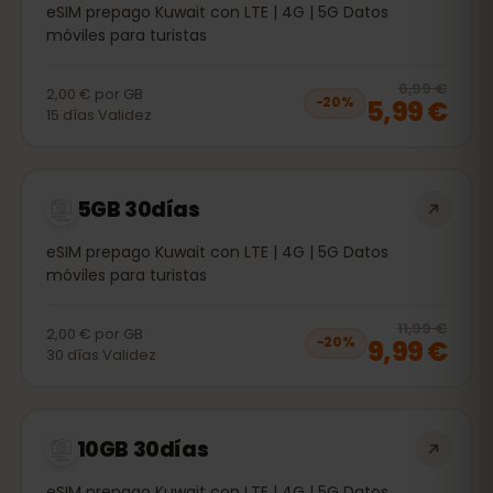
eSIM prepago Kuwait con LTE | 4G | 5G Datos
móviles para turistas
20
% 
6,99 €
2,00 €
por
GB
5,99 €
−
20
%
15
días
Validez
5GB 30días
eSIM prepago Kuwait con LTE | 4G | 5G Datos
móviles para turistas
20
% 
11,99 €
2,00 €
por
GB
9,99 €
−
20
%
30
días
Validez
10GB 30días
eSIM prepago Kuwait con LTE | 4G | 5G Datos