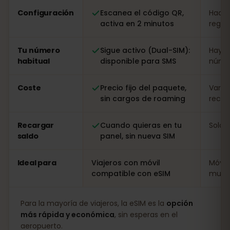
Configuración
Escanea el código QR,
Hacer
activa en 2 minutos
regist
Tu número
Sigue activo (Dual-SIM):
Hay q
habitual
disponible para SMS
númer
Coste
Precio fijo del paquete,
Varia
sin cargos de roaming
recarg
Recargar
Cuando quieras en tu
Solo i
saldo
panel, sin nueva SIM
Ideal para
Viajeros con móvil
Móvil
compatible con eSIM
muy l
Para la mayoría de viajeros, la eSIM es la
opción
más rápida y económica
, sin esperas en el
aeropuerto.