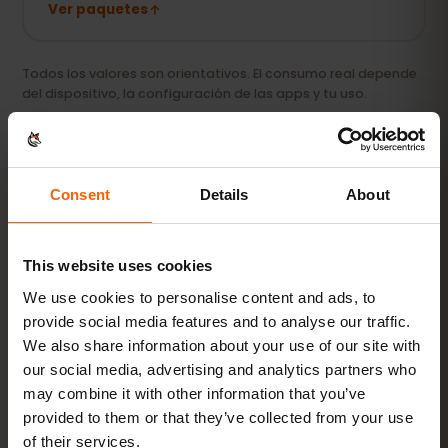
Ver paquetes
Todos los valores son orientativos. El consumo real depende
del dispositivo, la configuración de las apps y tu uso.
Consent
Details
About
ACTIVACIÓN
This website uses cookies
Activa tu eSIM para
We use cookies to personalise content and ads, to
Kuwait en
3 pasos
provide social media features and to analyse our traffic.
We also share information about your use of our site with
Listo en minutos, sin tarjeta SIM física.
our social media, advertising and analytics partners who
may combine it with other information that you’ve
provided to them or that they’ve collected from your use
of their services.