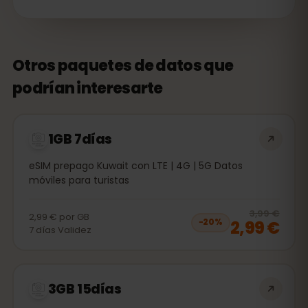
Otros paquetes de datos que
podrían interesarte
1GB 7días
eSIM prepago Kuwait con LTE | 4G | 5G Datos
móviles para turistas
20
% 
3,99 €
2,99 €
por
GB
2,99 €
−
20
%
7
días
Validez
3GB 15días