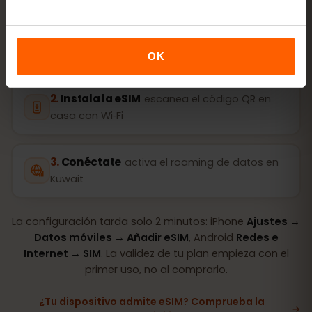
Compra un plan
código QR al instante por
correo
OK
Instala la eSIM
escanea el código QR en
casa con Wi‑Fi
Conéctate
activa el roaming de datos en
Kuwait
La configuración tarda solo 2 minutos: iPhone
Ajustes →
Datos móviles → Añadir eSIM
, Android
Redes e
Internet → SIM
. La validez de tu plan empieza con el
primer uso, no al comprarlo.
¿Tu dispositivo admite eSIM? Comprueba la