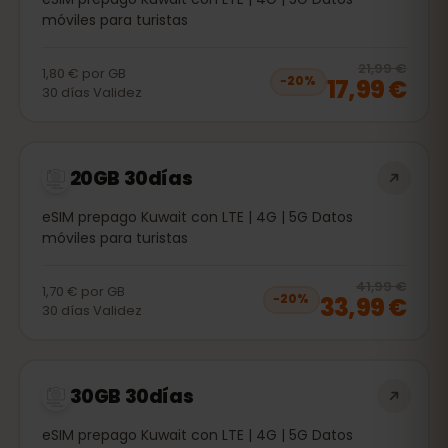
móviles para turistas
20
% 
21,99 €
1,80 €
por
GB
17,99 €
−
20
%
30
días
Validez
20GB 30días
eSIM prepago Kuwait con LTE | 4G | 5G Datos
móviles para turistas
20
% 
41,99 €
1,70 €
por
GB
33,99 €
−
20
%
30
días
Validez
30GB 30días
eSIM prepago Kuwait con LTE | 4G | 5G Datos