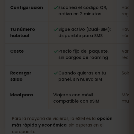
Configuración
Escanea el código QR,
Hacer
activa en 2 minutos
regist
Tu número
Sigue activo (Dual-SIM):
Hay q
habitual
disponible para SMS
númer
Coste
Precio fijo del paquete,
Varia
sin cargos de roaming
recarg
Recargar
Cuando quieras en tu
Solo i
saldo
panel, sin nueva SIM
Ideal para
Viajeros con móvil
Móvil
compatible con eSIM
muy l
Para la mayoría de viajeros, la eSIM es la
opción
más rápida y económica
, sin esperas en el
aeropuerto.