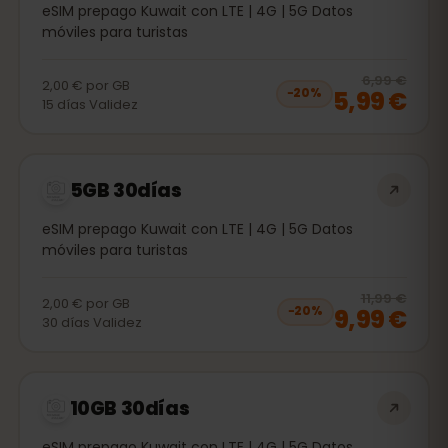
eSIM prepago Kuwait con LTE | 4G | 5G Datos
móviles para turistas
20
% 
6,99 €
2,00 €
por
GB
5,99 €
−
20
%
15
días
Validez
5GB 30días
eSIM prepago Kuwait con LTE | 4G | 5G Datos
móviles para turistas
20
% 
11,99 €
2,00 €
por
GB
9,99 €
−
20
%
30
días
Validez
10GB 30días
eSIM prepago Kuwait con LTE | 4G | 5G Datos