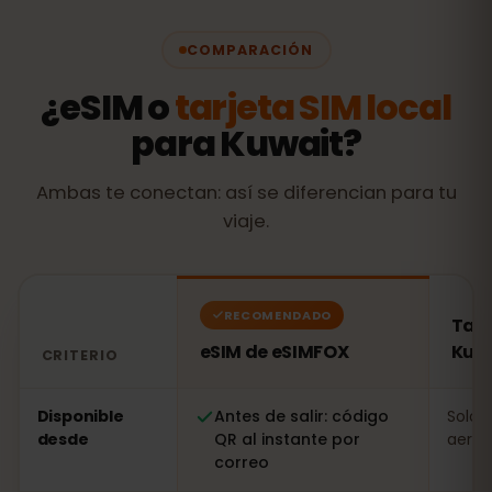
COMPARACIÓN
¿eSIM o
tarjeta SIM local
para Kuwait?
Ambas te conectan: así se diferencian para tu
viaje.
RECOMENDADO
Tarj
eSIM de eSIMFOX
Kuw
CRITERIO
Comparación: una eSIM de eSIMFOX frente a una tarjet
Disponible
Antes de salir: código
Solo a
desde
QR al instante por
aerop
correo