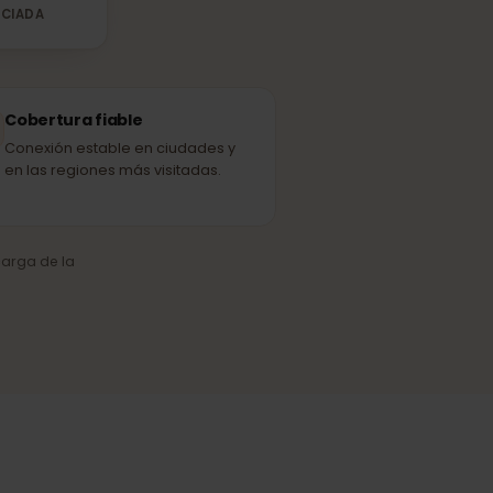
Oredoo
ED ASOCIADA
Cobertura fiable
Conexión estable en ciudades y
en las regiones más visitadas.
o y la carga de la