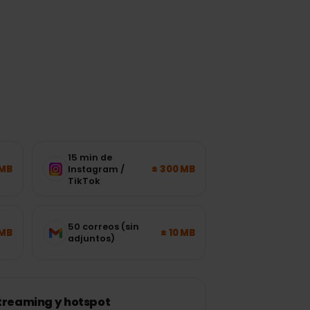
n
15 min de
± 120 MB
± 300 MB
Instagram /
TikTok