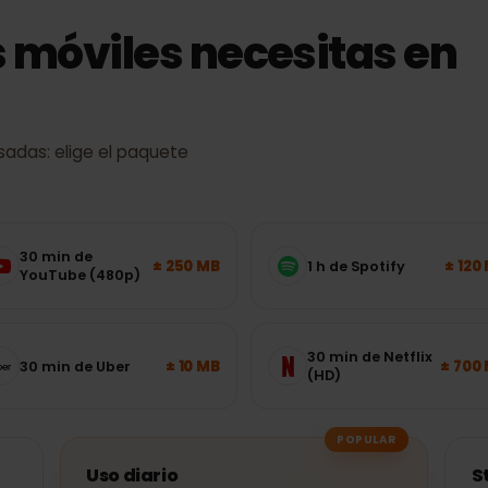
s móviles necesitas e
s usadas: elige el paquete
30 min de
± 250 MB
1 h de Spotify
YouTube (480p)