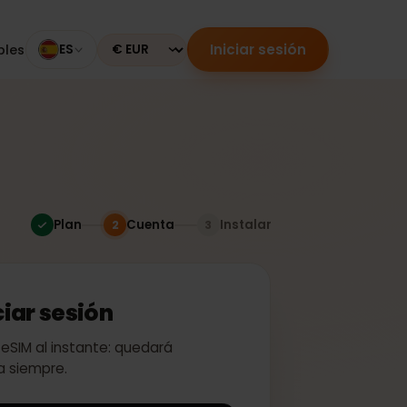
Iniciar sesión
mpatibles
ES
Currency
Plan
Cuenta
Instalar
2
3
 iniciar sesión
ivar tu eSIM al instante: quedará
a para siempre.