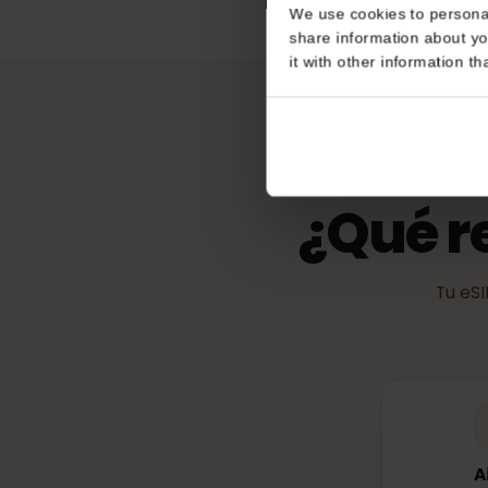
Consent
eKYC (verific
No es obligatorio
This website uses coo
We use cookies to perso
share information about
it with other informatio
¿Qué 
Tu 