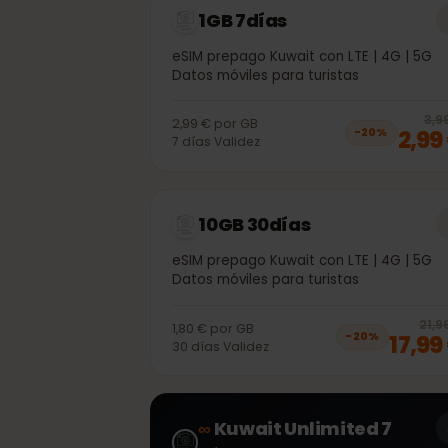
1GB 7días
eSIM prepago Kuwait con LTE | 4G | 5
Datos móviles para turistas
2,99 €
por
GB
2,
−
20
%
7
días
Validez
10GB 30días
eSIM prepago Kuwait con LTE | 4G | 5
Datos móviles para turistas
2
1,80 €
por
GB
17,
−
20
%
30
días
Validez