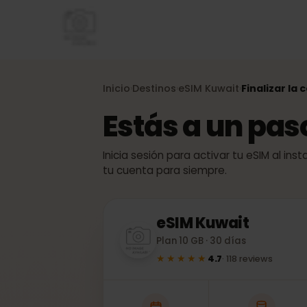
Inicio
Destinos
eSIM
Kuwait
Finalizar
›
›
›
Estás a un pa
Inicia sesión para activar tu eSIM al
tu cuenta para siempre.
eSIM
Kuwait
Plan 10 GB · 30 días
★★★★★
4.7
·
118
reviews