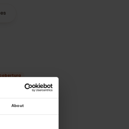
atibles
lan
 mejor cobertura
STC
Oredoo