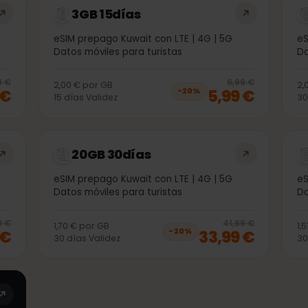
3GB 15días
G
eSIM prepago Kuwait con LTE | 4G | 5G
Datos móviles para turistas
20
% off, was
3,99 €
, now
2,99 €
20
% 
3,99 €
6,99 €
2,00 €
por
GB
99 €
5,99 €
−
20
%
15
días
Validez
20GB 30días
G
eSIM prepago Kuwait con LTE | 4G | 5G
Datos móviles para turistas
20
% off, was
21,99 €
, now
17,99 €
20
% 
1,99 €
41,99 €
1,70 €
por
GB
99 €
33,99 €
−
20
%
30
días
Validez