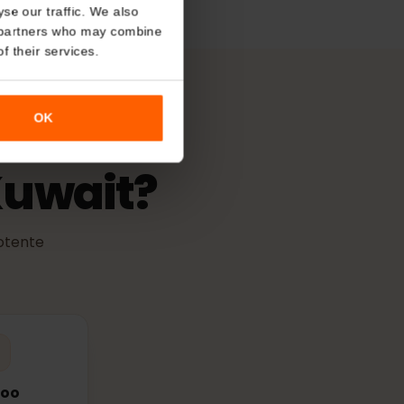
About
de activación
 validez comienza cuando la eSIM
cualquier red compatible.
o analyse our traffic. We also
nalytics partners who may combine
r use of their services.
OK
 Kuwait?
más potente
les.