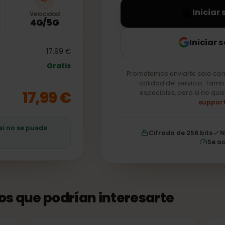
In
Velocidad
4G/5G
Ini
17,99 €
Gratis
Prometemos enviarte so
calidad del servici
17,99 €
especiales, pero si
ro si no se puede
Cifrado de 256 b
tos que podrían interesarte