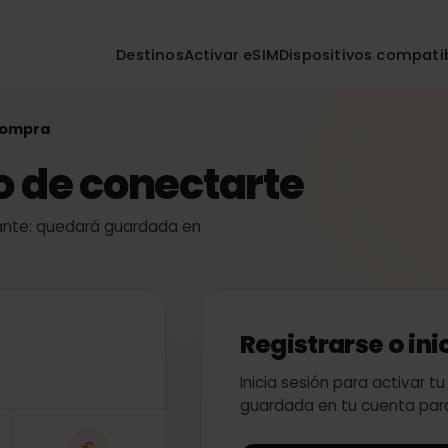
Destinos
Activar eSIM
Dispositivos co
 la compra
so de conectarte
 instante: quedará guardada en
Registrarse o
Inicia sesión para act
guardada en tu cuent