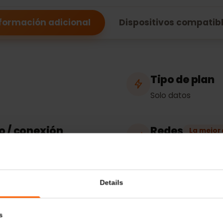
Kuwait
Información adicional
Dispositivos comp
Tipo de p
Solo datos
eso / conexión
Redes
La
Airtel