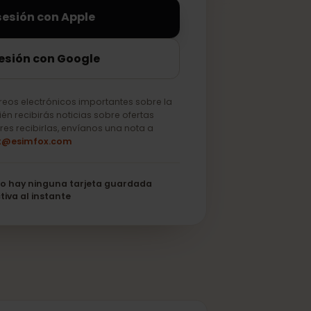
iciar sesión con Apple
ciar sesión con Google
lo correos electrónicos importantes sobre la
o. También recibirás noticias sobre ofertas
 no quieres recibirlas, envíanos una nota a
support@esimfox.com
its
No hay ninguna tarjeta guardada
Se activa al instante