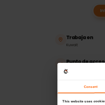
Trabaja en
Kuwait
Punto de acc
compartida
Ilimitado