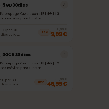
5GB 30días
eSIM prepago Kuwait con LTE | 4G | 5G
Datos móviles para turistas
off, was
6,99 €
, now
5,99 €
20
% off, was
1
11,99 €
2,00 €
por
GB
9,99 €
−
20
%
30
días
Validez
30GB 30días
eSIM prepago Kuwait con LTE | 4G | 5G
Datos móviles para turistas
off, was
41,99 €
, now
33,99 €
20
% off, was
5
58,99 €
1,57 €
por
GB
46,99 €
−
20
%
30
días
Validez