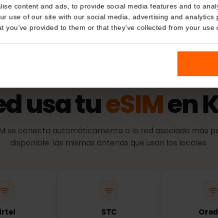
Details
ación de identidad)
Política 
El periodo de
kies
se conecta a 
nalise content and ads, to provide social media features and t
 your use of our site with our social media, advertising and a
n that you’ve provided to them or that they’ve collected from you
RED Y COBERTURA
red usa tu
eSIM
en
eSIM se conecta automáticamente a la red asociada 
disponible: las mismas antenas que usan los loca