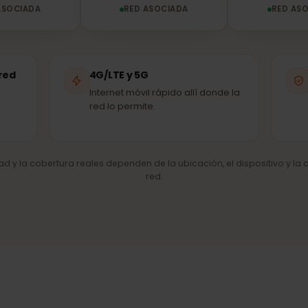
Airtel
STC
ED ASOCIADA
RED ASOCIADA
R
de red
4G/LTE y 5G
Internet móvil rápido allí donde la
red lo permite.
cidad y la cobertura reales dependen de la ubicación, el dispositiv
red.