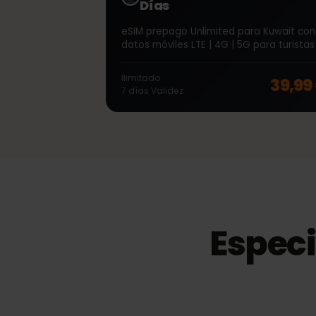
∞
Kuwait Unlimited 7
Días
eSIM prepago Unlimited para Kuwait 
datos móviles LTE | 4G | 5G para turi
Ilimitado
39,
7
días
Validez
Espec