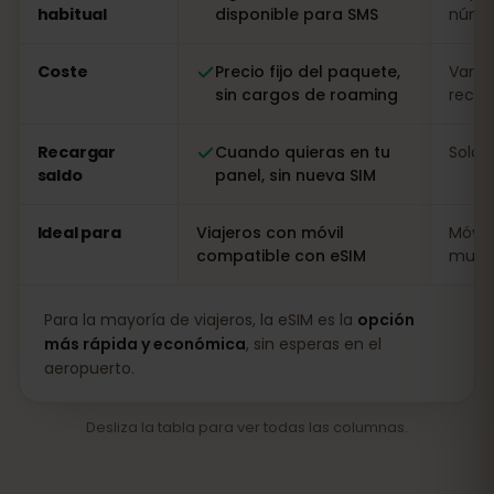
habitual
disponible para SMS
númer
Coste
Precio fijo del paquete,
Varia
sin cargos de roaming
recarg
Recargar
Cuando quieras en tu
Solo i
saldo
panel, sin nueva SIM
Ideal para
Viajeros con móvil
Móvil
compatible con eSIM
muy l
Para la mayoría de viajeros, la eSIM es la
opción
más rápida y económica
, sin esperas en el
aeropuerto.
Desliza la tabla para ver todas las columnas.