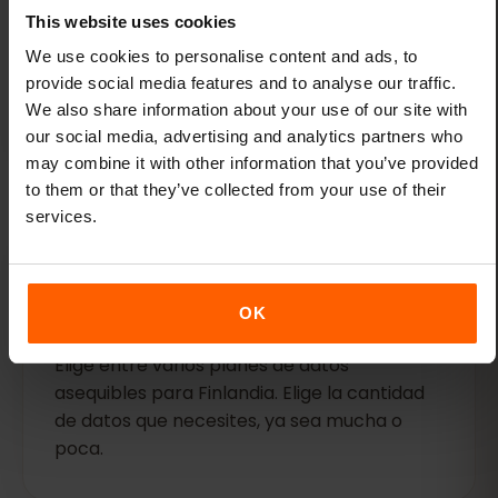
Conéctate con unos pocos
This website uses cookies
toques
We use cookies to personalise content and ads, to
Activa tu eSIM antes del vuelo: tendrás
provide social media features and to analyse our traffic.
datos disponibles nada más aterrizar.
We also share information about your use of our site with
our social media, advertising and analytics partners who
may combine it with other information that you’ve provided
to them or that they’ve collected from your use of their
services.
OK
Planes flexibles
Elige entre varios planes de datos
asequibles para Finlandia. Elige la cantidad
de datos que necesites, ya sea mucha o
poca.