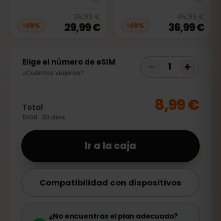
20
% off, was
36,99 €
, now
29,99
20
% 
36,99 €
45,99 €
29,99 €
36,99 €
−
20
%
−
20
%
Elige el número de eSIM
−
+
1
¿Cuántos viajeros?
8,99 €
Total
10GB · 30 días
Ir a la caja
Compatibilidad con dispositivos
¿No encuentras el plan adecuado?