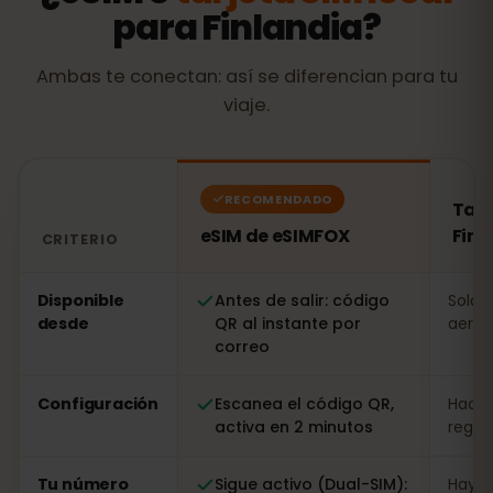
para Finlandia?
Ambas te conectan: así se diferencian para tu
viaje.
RECOMENDADO
Tarj
eSIM de eSIMFOX
Finl
CRITERIO
Comparación: una eSIM de eSIMFOX frente a una tarjeta
Disponible
Antes de salir: código
Solo a
desde
QR al instante por
aerop
correo
Configuración
Escanea el código QR,
Hacer
activa en 2 minutos
regist
Tu número
Sigue activo (Dual-SIM):
Hay q