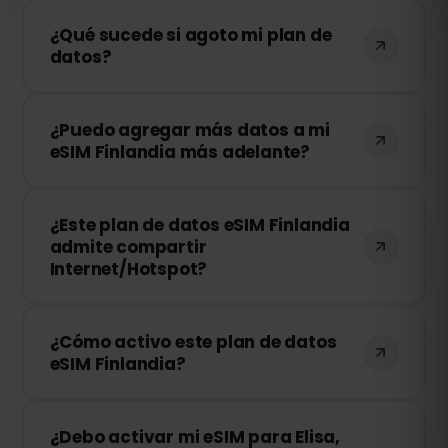
¿Qué sucede si agoto mi plan de
datos?
Si consumes todos tus datos, tu
¿Puedo agregar más datos a mi
conexión se detendrá. Puedes recargar
eSIM Finlandia más adelante?
tu eSIM fácilmente desde tu panel de
control de eSIMFOX y continuar
¡Sí! Puedes comprar más datos en
navegando al instante.
¿Este plan de datos eSIM Finlandia
cualquier momento sin necesidad de
admite compartir
reinstalar tu eSIM. Solo accede a tu
Internet/Hotspot?
cuenta y elige la cantidad de datos
adicionales que necesitas.
¡Sí! Puedes compartir tu conexión móvil
¿Cómo activo este plan de datos
mediante Hotspot con otros
eSIM Finlandia?
dispositivos. Sin embargo, la velocidad y
disponibilidad dependen del operador de
Después de la compra, recibirás un
red local.
¿Debo activar mi eSIM para Elisa,
código QR por correo electrónico. Solo