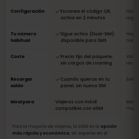
Configuración
Escanea el código QR,
Hacer
activa en 2 minutos
regist
Tu número
Sigue activo (Dual-SIM):
Hay q
habitual
disponible para SMS
númer
Coste
Precio fijo del paquete,
Varia
sin cargos de roaming
recarg
Recargar
Cuando quieras en tu
Solo i
saldo
panel, sin nueva SIM
Ideal para
Viajeros con móvil
Móvil
compatible con eSIM
muy l
Para la mayoría de viajeros, la eSIM es la
opción
más rápida y económica
, sin esperas en el