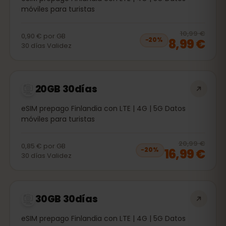
móviles para turistas
20
% 
10,99 €
0,90 €
por
GB
8,99 €
−
20
%
30
días
Validez
20GB 30días
eSIM prepago Finlandia con LTE | 4G | 5G Datos
móviles para turistas
20
% 
20,99 €
0,85 €
por
GB
16,99 €
−
20
%
30
días
Validez
30GB 30días
eSIM prepago Finlandia con LTE | 4G | 5G Datos