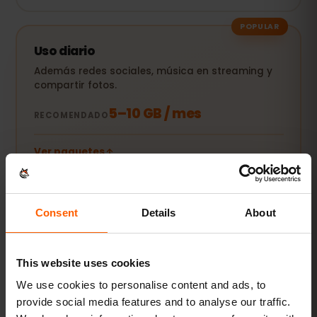
POPULAR
Uso diario
Además redes sociales, música en streaming y
compartir fotos.
5–10 GB / mes
RECOMENDADO
Ver paquetes
Streaming y hotspot
Consent
Details
About
Vídeos, videollamadas y conexión para tu
portátil o tablet.
This website uses cookies
20 GB+ o Ilimitado
RECOMENDADO
We use cookies to personalise content and ads, to
provide social media features and to analyse our traffic.
Ver paquetes