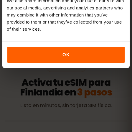
We also share information about your use of our site with
our social media, advertising and analytics partners who
may combine it with other information that you’ve
Todos los valores son orientativos. El consumo real depende
provided to them or that they’ve collected from your use
del dispositivo, la configuración de las apps y tu uso.
of their services.
OK
ACTIVACIÓN
Activa tu eSIM para
Finlandia en
3 pasos
Listo en minutos, sin tarjeta SIM física.