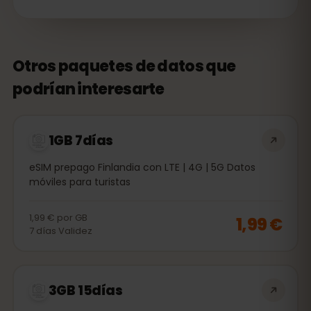
Otros paquetes de datos que
podrían interesarte
1GB 7días
eSIM prepago Finlandia con LTE | 4G | 5G Datos
móviles para turistas
1,99 €
por
GB
1,99 €
7
días
Validez
3GB 15días