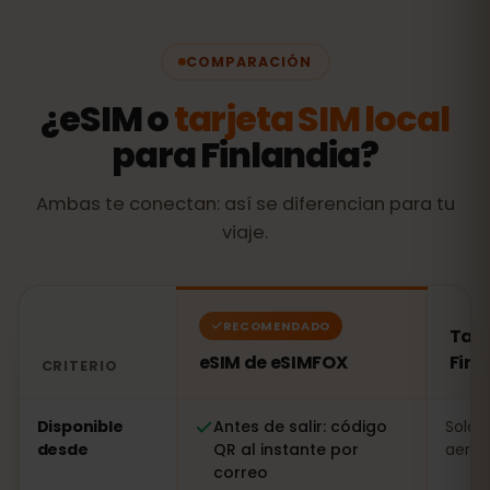
COMPARACIÓN
¿eSIM o
tarjeta SIM local
para Finlandia?
Ambas te conectan: así se diferencian para tu
viaje.
RECOMENDADO
Tarj
eSIM de eSIMFOX
Finl
CRITERIO
Comparación: una eSIM de eSIMFOX frente a una tarjeta
Disponible
Antes de salir: código
Solo a
desde
QR al instante por
aerop
correo