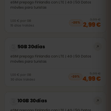
eSIM prepago Finlandia con LTE | 4G | 5G Datos
móviles para turistas
20
% 
3,99 €
1,00 €
por
GB
2,99 €
−
20
%
15
días
Validez
5GB 30días
eSIM prepago Finlandia con LTE | 4G | 5G Datos
móviles para turistas
20
% 
5,99 €
1,00 €
por
GB
4,99 €
−
20
%
30
días
Validez
10GB 30días
eSIM prepago Finlandia con LTE | 4G | 5G Datos