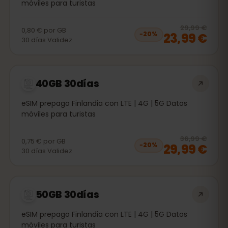
móviles para turistas
20
% 
29,99 €
0,80 €
por
GB
23,99 €
−
20
%
30
días
Validez
40GB 30días
eSIM prepago Finlandia con LTE | 4G | 5G Datos
móviles para turistas
20
% 
36,99 €
0,75 €
por
GB
29,99 €
−
20
%
30
días
Validez
50GB 30días
eSIM prepago Finlandia con LTE | 4G | 5G Datos
móviles para turistas