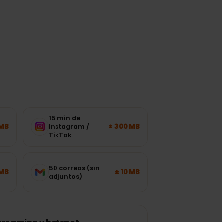
n
15 min de
± 120 MB
± 300 MB
Instagram /
TikTok