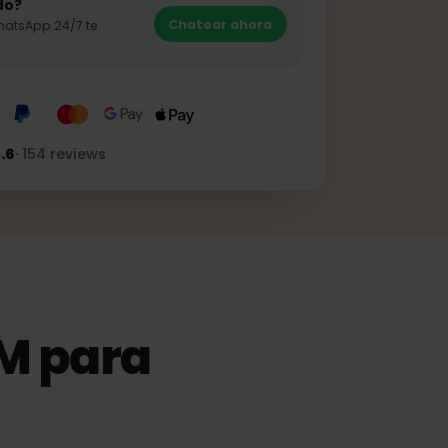
adecuado?
Chatear ahora
s de WhatsApp 24/7 te
★★★
4.6
·
154
reviews
eSIM para