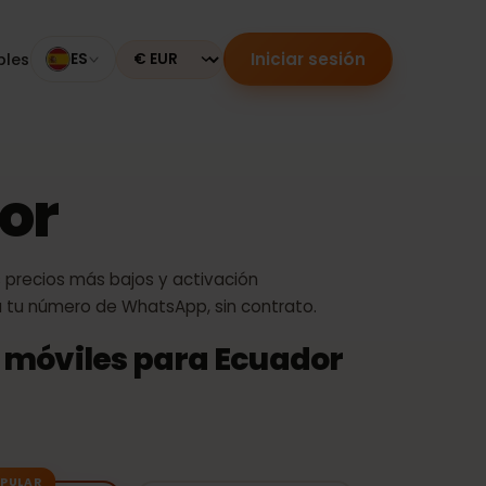
Iniciar sesión
mpatibles
ES
Currency
ador
 €: los precios más bajos y activación
nserva tu número de WhatsApp, sin contrato.
atos móviles para Ecuador