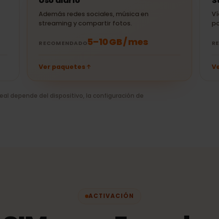
30 min de Netflix
± 10 MB
30 min de Uber
(HD)
POPULAR
Uso diario
o
Además redes sociales, música en
streaming y compartir fotos.
5–10 GB / mes
RECOMENDADO
Ver paquetes
mo real depende del dispositivo, la configuración de