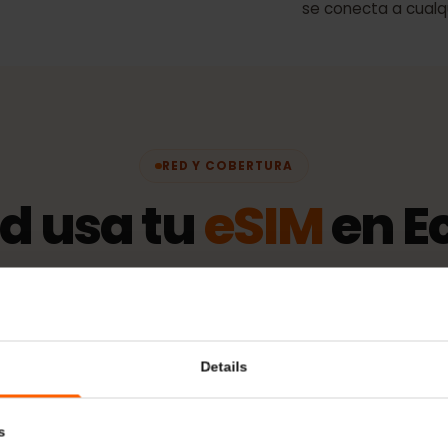
ación de identidad)
Política 
El periodo de
se conecta a 
RED Y COBERTURA
ed usa tu
eSIM
en
eSIM se conecta automáticamente a la red asociada 
disponible: las mismas antenas que usan los loca