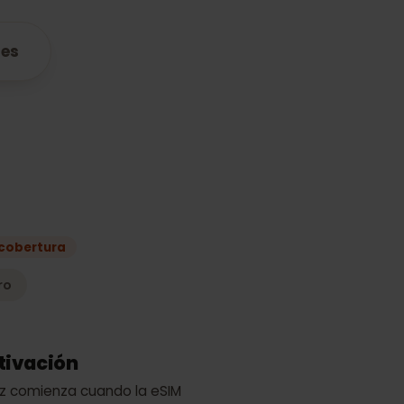
atibles
lan
 mejor cobertura
Claro