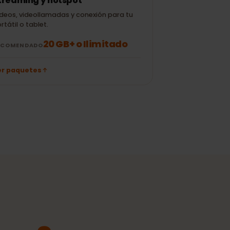
50 correos (sin
± 700 MB
± 10 MB
adjuntos)
Streaming y hotspot
Vídeos, videollamadas y conexión para tu
portátil o tablet.
20 GB+ o Ilimitado
RECOMENDADO
Ver paquetes