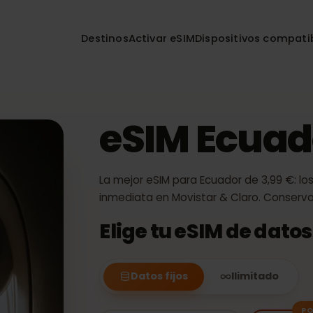
Destinos
Activar eSIM
Dispositivos co
eSIM Ecu
La mejor eSIM para Ecuador de 3,99
inmediata en Movistar & Claro. Co
Elige tu eSIM de d
Datos fijos
Ilimitado