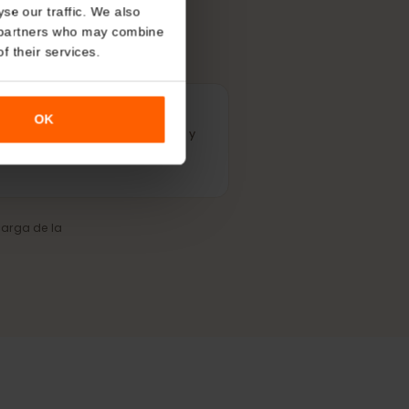
About
o analyse our traffic. We also
nalytics partners who may combine
r use of their services.
Cobertura fiable
OK
Conexión estable en ciudades y
en las regiones más visitadas.
o y la carga de la