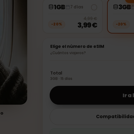
1GB
7 días
20
% off, 
4,99 €
3,99 €
−
20
%
−
2
Elige el número de eSIM
¿Cuántos viajeros?
Total
3GB · 15 días
ento
Compatibi
5G