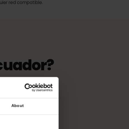
de activación
 validez comienza cuando la eSIM
cualquier red compatible.
 Ecuador?
más potente
les.