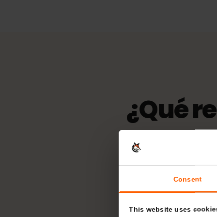
eKYC (verific
No es obligatorio
¿Qué r
Tu 