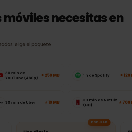
s móviles necesitas e
s usadas: elige el paquete
30 min de
± 250 MB
1 h de Spotify
YouTube (480p)