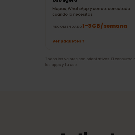
20 min de
± 100 MB
videollamada de
WhatsApp
Uso ligero
Mapas, WhatsApp y correo: conectad
cuando lo necesitas.
1–3 GB / semana
RECOMENDADO
Ver paquetes
Todos los valores son orientativos. El consu
las apps y tu uso.