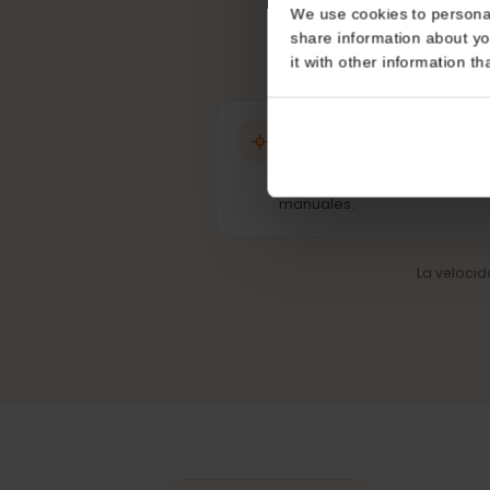
Consent
This website uses coo
We use cookies to perso
share information about
it with other informatio
Selección automática 
Siempre la mejor señal
disponible, sin cambios
manuales.
La velo