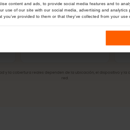
Details
kies
Movistar
Claro
nalise content and ads, to provide social media features and t
RED ASOCIADA
RED ASOCIADA
 your use of our site with our social media, advertising and a
n that you’ve provided to them or that they’ve collected from you
de red
4G/LTE y 5G
Internet móvil rápido allí donde la
red lo permite.
cidad y la cobertura reales dependen de la ubicación, el dispositiv
red.