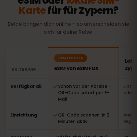
eSIM oder
lokale SIM-
Karte
für für Zypern?
Beide bringen dich online – so unterscheiden sie
sich für deine Reise.
EMPFOHLEN
Loka
eSIM von eSIMFOX
Zype
KRITERIUM
Vergleich: eSIM von eSIMFOX gegenüber einer lokalen 
Verfügbar ab
Schon vor der Abreise –
Erst v
QR-Code sofort per E-
oder 
Mail
Einrichtung
QR-Code scannen, in 2
Ansteh
Minuten aktiv
Regist