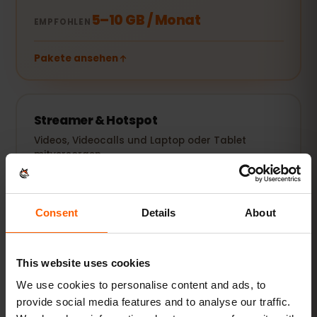
5–10 GB / Monat
EMPFOHLEN
Pakete ansehen
Streamer & Hotspot
Videos, Videocalls und Laptop oder Tablet
mitversorgen.
20 GB+ oder Unlimited
EMPFOHLEN
Consent
Details
About
Pakete ansehen
This website uses cookies
Alle Angaben sind Richtwerte. Der tatsächliche Verbrauch
hängt von Gerät, App-Einstellungen und Nutzung ab.
We use cookies to personalise content and ads, to
provide social media features and to analyse our traffic.