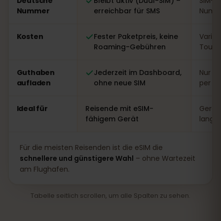
Deutsche
Bleibt aktiv (Dual-SIM) –
SIM-W
Nummer
erreichbar für SMS
Numme
Kosten
Fester Paketpreis, keine
Variabe
Roaming-Gebühren
Touri
Guthaben
Jederzeit im Dashboard,
Nur vo
aufladen
ohne neue SIM
per A
Ideal für
Reisende mit eSIM-
Gerät
fähigem Gerät
lange
Für die meisten Reisenden ist die eSIM die
schnellere und günstigere Wahl
– ohne Wartezeit
am Flughafen.
Tabelle seitlich scrollen, um alle Spalten zu sehen.