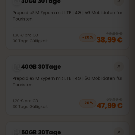
30GB 30Tage
Prepaid eSIM Zypern mit LTE | 4G | 5G Mobildaten für
Touristen
20
% 
48,99 €
1,30 €
pro
GB
38,99 €
−
20
%
30
Tage
Gültigkeit
40GB 30Tage
Prepaid eSIM Zypern mit LTE | 4G | 5G Mobildaten für
Touristen
20
% 
59,99 €
1,20 €
pro
GB
47,99 €
−
20
%
30
Tage
Gültigkeit
50GB 30Tage