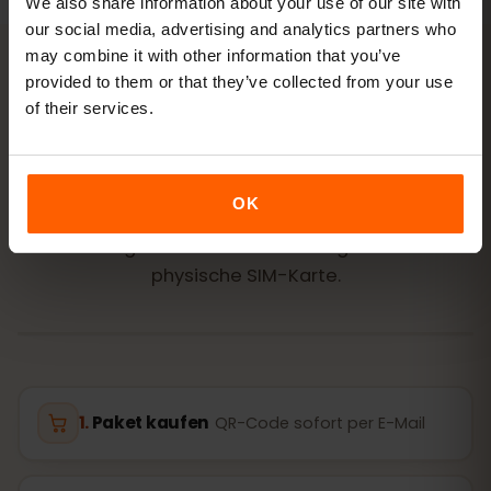
We also share information about your use of our site with
our social media, advertising and analytics partners who
may combine it with other information that you’ve
provided to them or that they’ve collected from your use
AKTIVIERUNG
of their services.
eSIM für Zypern in
3
Schritten
aktivieren
OK
In wenigen Minuten startklar – ganz ohne
physische SIM-Karte.
Paket kaufen
QR-Code sofort per E-Mail