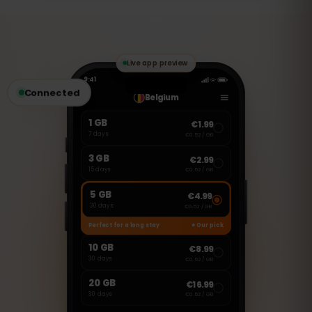
vorgesehen. Sie können jedoch VoIP-
Dienste wie WhatsApp, FaceTime oder
Skype nutzen, um Anrufe zu tätigen oder
Nachrichten zu senden.