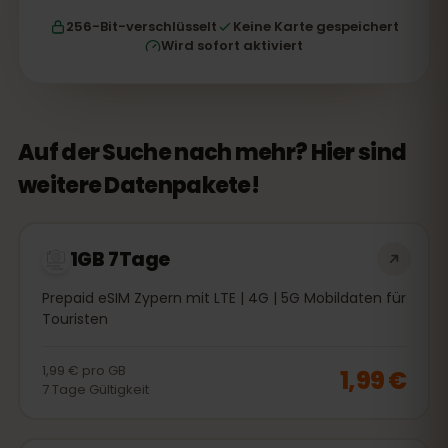
256-Bit-verschlüsselt
Keine Karte gespeichert
Wird sofort aktiviert
Auf der Suche nach mehr? Hier sind
weitere Datenpakete!
1GB 7Tage
Prepaid eSIM Zypern mit LTE | 4G | 5G Mobildaten für
Touristen
1,99 €
pro
GB
1,99 €
7
Tage
Gültigkeit