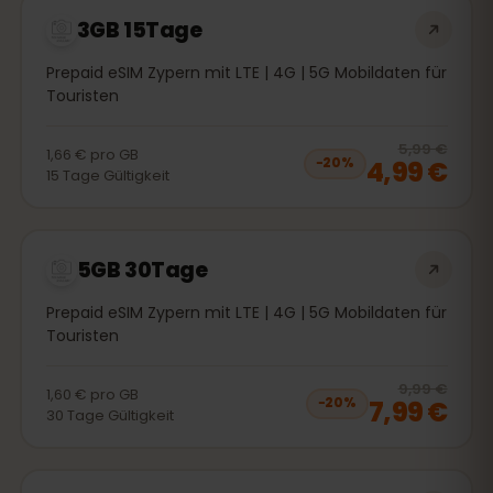
3GB 15Tage
Prepaid eSIM Zypern mit LTE | 4G | 5G Mobildaten für
Touristen
20
% 
5,99 €
1,66 €
pro
GB
4,99 €
−
20
%
15
Tage
Gültigkeit
5GB 30Tage
Prepaid eSIM Zypern mit LTE | 4G | 5G Mobildaten für
Touristen
20
% 
9,99 €
1,60 €
pro
GB
7,99 €
−
20
%
30
Tage
Gültigkeit