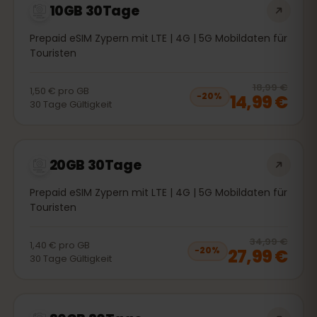
10GB 30Tage
Prepaid eSIM Zypern mit LTE | 4G | 5G Mobildaten für
Touristen
20
% 
18,99 €
1,50 €
pro
GB
14,99 €
−
20
%
30
Tage
Gültigkeit
20GB 30Tage
Prepaid eSIM Zypern mit LTE | 4G | 5G Mobildaten für
Touristen
20
% 
34,99 €
1,40 €
pro
GB
27,99 €
−
20
%
30
Tage
Gültigkeit