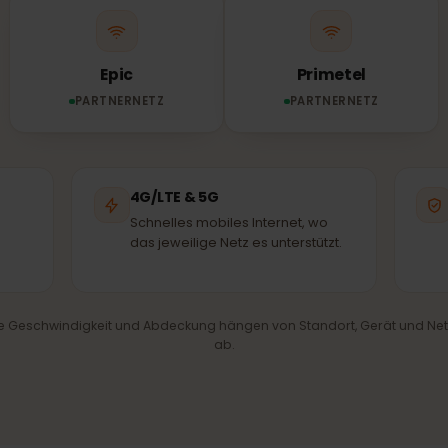
ne eSIM verbindet sich automatisch mit dem stärksten
Partnernetz – denselben Masten, die auch Einheimisch
Epic
Primetel
PARTNERNETZ
PARTNERNETZ
hl
4G/LTE & 5G
are
Schnelles mobiles Internet, wo
les
das jeweilige Netz es unterstützt.