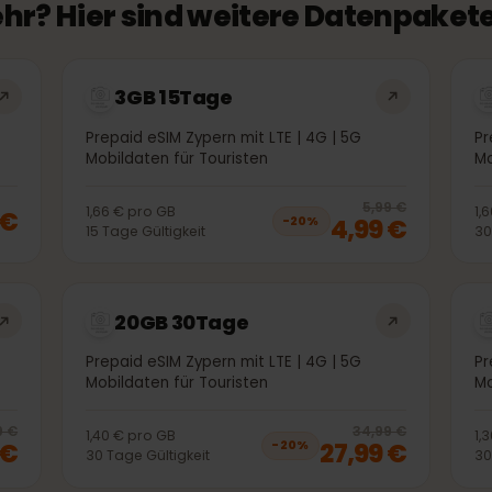
mehr? Hier sind weitere Datenpa
3GB 15Tage
Prepaid eSIM Zypern mit LTE | 4G | 5G
Mobildaten für Touristen
20
% 
5,99 €
1,66 €
pro
GB
99 €
4,99 €
−
20
%
15
Tage
Gültigkeit
20GB 30Tage
Prepaid eSIM Zypern mit LTE | 4G | 5G
Mobildaten für Touristen