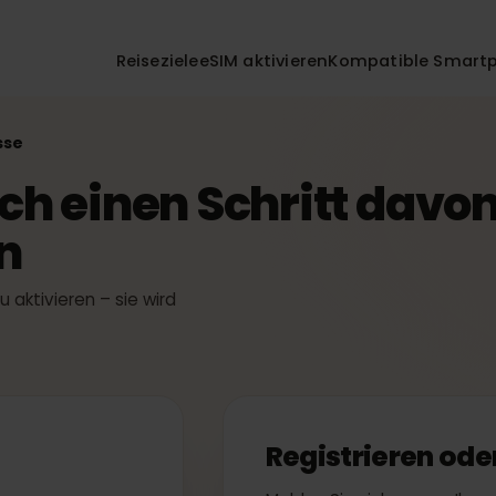
Reiseziele
eSIM aktivieren
Kompatible 
 Kasse
noch einen Schritt dav
en
t zu aktivieren – sie wird
t.
n
Registrieren