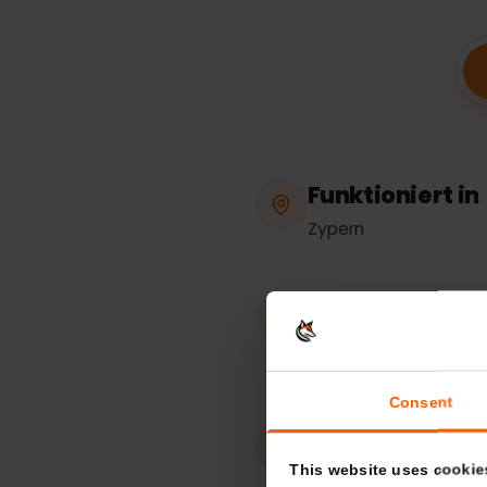
eSIM-
Funktioniert 
Zypern
Hotspot / Te
Unbegrenzt