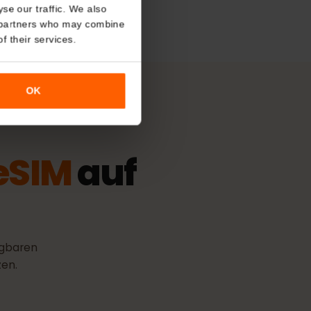
About
ngsrichtlinie
tsdauer beginnt, sobald die eSIM
ung zu einem unterstützten Netz
o analyse our traffic. We also
nalytics partners who may combine
r use of their services.
OK
ne
eSIM
auf