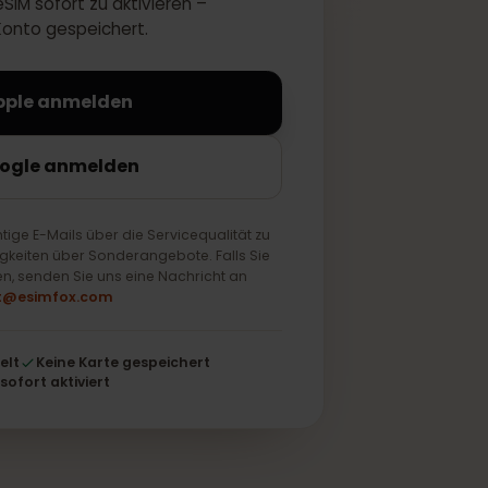
 Ihre eSIM sofort zu aktivieren –
 Ihrem Konto gespeichert.
Mit Apple anmelden
it Google anmelden
ur wichtige E-Mails über die Servicequalität zu
ch Neuigkeiten über Sonderangebote. Falls Sie
 möchten, senden Sie uns eine Nachricht an
support@esimfox.com
schlüsselt
Keine Karte gespeichert
Wird sofort aktiviert