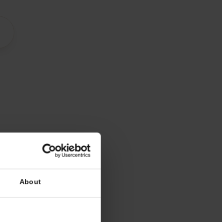
ür Zypern
räte
ke
Beste Abdeckung
imetel