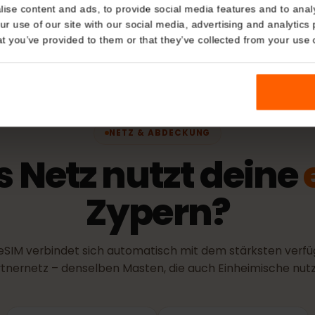
Details
tätsprüfung)
Aktivieru
kies
Die Gültigkei
eine Verbind
nalise content and ads, to provide social media features and t
herstellt.
 your use of our site with our social media, advertising and a
n that you’ve provided to them or that they’ve collected from you
NETZ & ABDECKUNG
s Netz nutzt dei
Zypern?