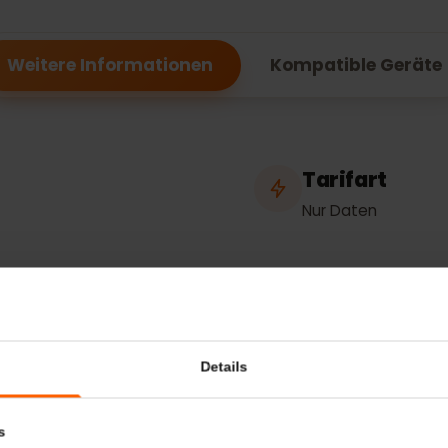
Spezifikationen
f
Weitere Informationen
Kompatible Ge
in
Tarifart
Nur Daten
thering
Netzwer
Epic
Pr