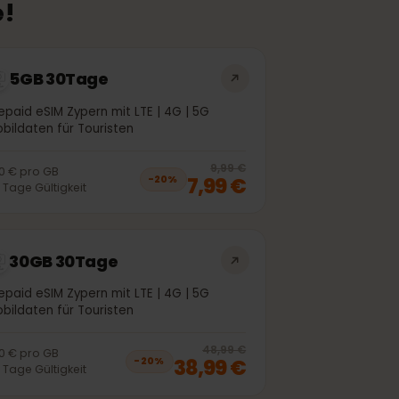
kete!
5GB 30Tage
Prepaid eSIM Zypern mit LTE | 4G | 5G
Mobildaten für Touristen
off, was
5,99 €
, now
4,99 €
20
% off, was
9
9,99 €
1,60 €
pro
GB
7,99 €
−
20
%
30
Tage
Gültigkeit
30GB 30Tage
Prepaid eSIM Zypern mit LTE | 4G | 5G
Mobildaten für Touristen