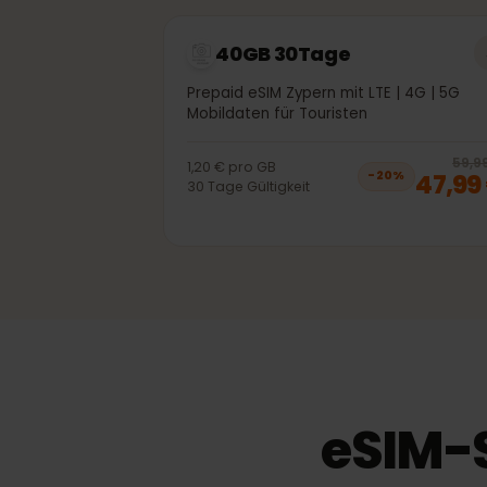
1
1,50 €
pro
GB
14,
−
20
%
30
Tage
Gültigkeit
40GB 30Tage
Prepaid eSIM Zypern mit LTE | 4G | 5G
Mobildaten für Touristen
5
1,20 €
pro
GB
47,
−
20
%
30
Tage
Gültigkeit