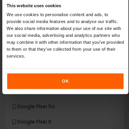
This website uses cookies
Google Pixel 3a
We use cookies to personalise content and ads, to
provide social media features and to analyse our traffic.
We also share information about your use of our site with
Google Pixel 3a XL
our social media, advertising and analytics partners who
may combine it with other information that you’ve provided
Google Pixel 4
to them or that they’ve collected from your use of their
services.
Google Pixel 4 XL
Google Pixel 4a
OK
Google Pixel 5
Google Pixel 5a
Google Pixel 6