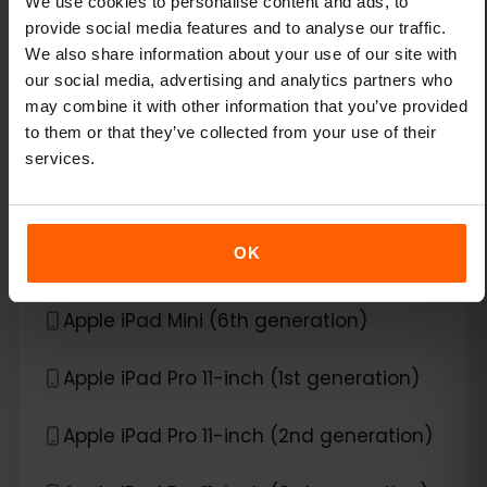
We use cookies to personalise content and ads, to
provide social media features and to analyse our traffic.
Apple iPad Air (3rd generation)
We also share information about your use of our site with
our social media, advertising and analytics partners who
Apple iPad Air (4th generation)
may combine it with other information that you’ve provided
to them or that they’ve collected from your use of their
Apple iPad Air (5th generation)
services.
Apple iPad Air (6th generation)
OK
Apple iPad Mini (5th generation)
Apple iPad Mini (6th generation)
Apple iPad Pro 11-inch (1st generation)
Apple iPad Pro 11-inch (2nd generation)