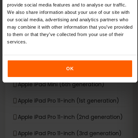
Apple iPad Air (3rd generation)
provide social media features and to analyse our traffic.
We also share information about your use of our site with
Apple iPad Air (4th generation)
our social media, advertising and analytics partners who
may combine it with other information that you’ve provided
to them or that they’ve collected from your use of their
Apple iPad Air (5th generation)
services.
Apple iPad Air (6th generation)
Apple iPad Mini (5th generation)
OK
Apple iPad Mini (6th generation)
Apple iPad Pro 11-inch (1st generation)
Apple iPad Pro 11-inch (2nd generation)
Apple iPad Pro 11-inch (3rd generation)