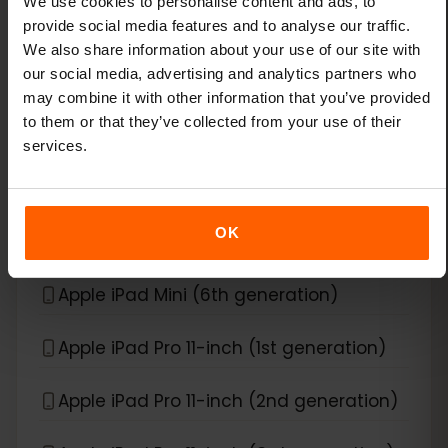
We use cookies to personalise content and ads, to
provide social media features and to analyse our traffic.
Apple iPad Air (3rd generation)
We also share information about your use of our site with
our social media, advertising and analytics partners who
Apple iPad Air (4th generation)
may combine it with other information that you’ve provided
to them or that they’ve collected from your use of their
Apple iPad Air (5th generation)
services.
Apple iPad Air (6th generation)
OK
Apple iPad Mini (5th generation)
Apple iPad Mini (6th generation)
Apple iPad Pro 11-inch (1st generation)
Apple iPad Pro 11-inch (2nd generation)