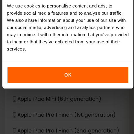
Apple iPad (9th generation)
We use cookies to personalise content and ads, to
provide social media features and to analyse our traffic.
Apple iPad Air (3rd generation)
We also share information about your use of our site with
our social media, advertising and analytics partners who
Apple iPad Air (4th generation)
may combine it with other information that you’ve provided
to them or that they’ve collected from your use of their
services.
Apple iPad Air (5th generation)
Apple iPad Air (6th generation)
OK
Apple iPad Mini (5th generation)
Apple iPad Mini (6th generation)
Apple iPad Pro 11-inch (1st generation)
Apple iPad Pro 11-inch (2nd generation)