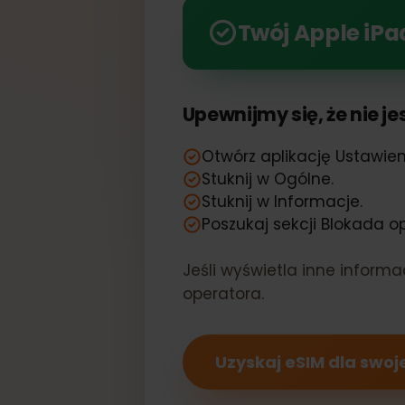
Odblokuj moc eSIM ze s
Twój Apple i
Upewnijmy się, że nie
Otwórz aplikację Ustaw
Stuknij w Ogólne.
Stuknij w Informacje.
Poszukaj sekcji Blokada
Jeśli wyświetla inne info
operatora.