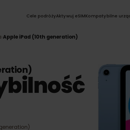
Cele podróży
Aktywuj eSIM
Kompatybilne
nia
›
Apple iPad (10th generation)
neration)
ybilność