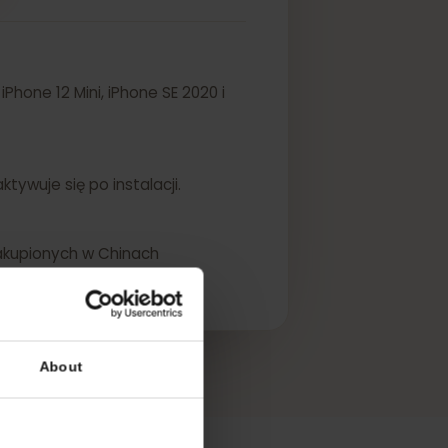
ini, iPhone 12 Mini, iPhone SE 2020 i
SIM aktywuje się po instalacji.
ądzeń zakupionych w Chinach