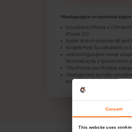
Uzyskaj eSIM dla sw
*Następujące urządzenia Appl
Urządzenia iPhone z Chin ko
iPhone XS).
Apple Watch obecnie NIE je
Modele Pixel 3a zakupione 
Jeśli konfigurujesz swoje u
Skontaktuj się z operatorem
*Dla iPhone'ów i iPadów za
Obsługiwane są tylko urząd
kontynentalnych, Hongkong