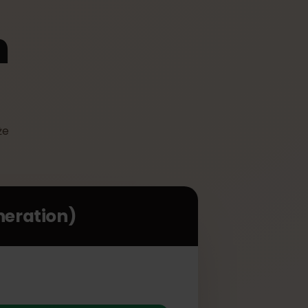
th
on) może
iami.
h generation)