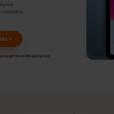
th generation)
ij płynne
zięki naszemu
teraz
 recenzje
Ponad 180 destynacji