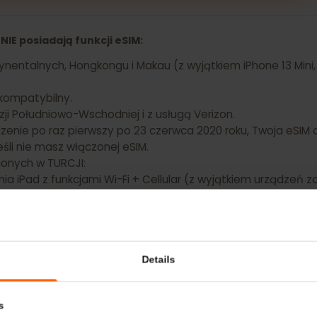
ojego Apple iPad (10th generation) już teraz
e NIE posiadają funkcji eSIM:
ntynentalnych, Hongkongu i Makau (z wyjątkiem iPhone 13 M
st kompatybilny.
w Azji Południowo-Wschodniej i z usługą Verizon.
rządzenie po raz pierwszy po 23 czerwca 2020 roku, Twoja e
, jeśli nie masz włączonej eSIM.
kupionych w TURCJI:
zenia iPad z funkcjami Wi-Fi + Cellular (z wyjątkiem urz
u lub Makau).