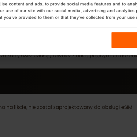
Details
kies
nalise content and ads, to provide social media features and t
 your use of our site with our social media, advertising and a
n that you’ve provided to them or that they’ve collected from you
WIĘCEJ
eSIM Device
Nasze karty eSIM działają również z następującymi urz