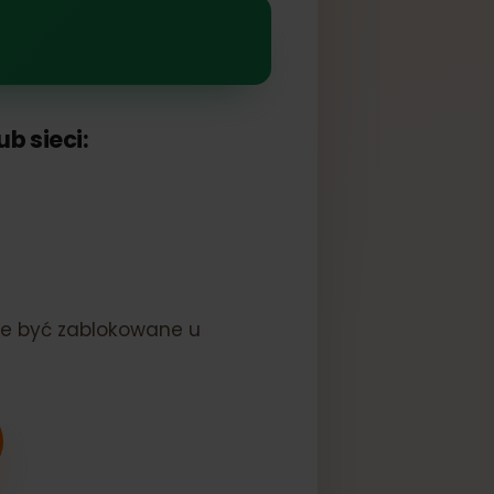
IM
a lub sieci:
nie może być zablokowane u