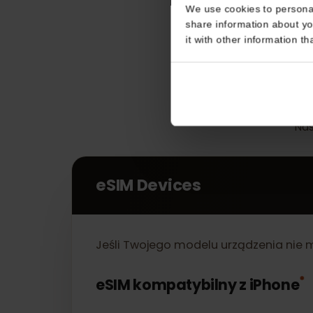
Consent
This website uses coo
We use cookies to perso
share information about
it with other informatio
eSIM Devices