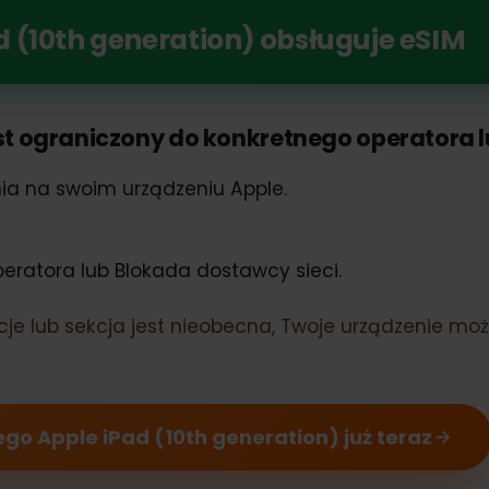
woim Apple iPad (10th generation)
Pad (10th generation) obsługuje eS
 jest ograniczony do konkretnego operator
ienia na swoim urządzeniu Apple.
 operatora lub Blokada dostawcy sieci.
rmacje lub sekcja jest nieobecna, Twoje urządze