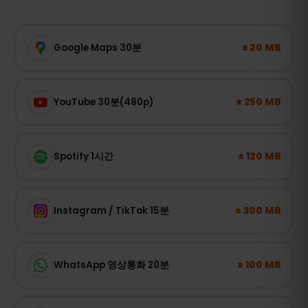
± 20 MB
Google Maps 30분
± 250 MB
YouTube 30분(480p)
± 120 MB
Spotify 1시간
± 300 MB
Instagram / TikTok 15분
± 100 MB
WhatsApp 영상통화 20분