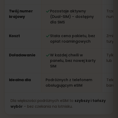
Twój numer
Pozostaje aktywny
Trzeb
krajowy
(Dual-SIM) – dostępny
numer 
dla SMS
Koszt
Stała cena pakietu, bez
Zmien
opłat roamingowych
turys
Doładowanie
W każdej chwili w
Tylko 
panelu, bez nowej karty
lub apl
SIM
Idealna dla
Podróżnych z telefonem
Telef
obsługującym eSIM
bardz
Dla większości podróżnych eSIM to
szybszy i tańszy
wybór
– bez czekania na lotnisku.