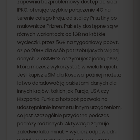
zapewnia bezproblemowy dostęp do sieci
IPKO, oferując szybkie połączenie 4G na
terenie całego kraju, od stolicy Prisztiny po
malownicze Prizren. Pakiety dostępne są w
różnych wariantach: od 1GB na krótkie
wycieczki, przez 5GB na tygodniowy pobyt,
aż po 20GB dla osób potrzebujących więcej
danych. Z eSIMFOX otrzymujesz jedną eSIM,
którą możesz wykorzystać w wielu krajach.
Jeśli kupisz eSIM dla Kosowa, później możesz
łatwo doładować ją pakietami danych dla
innych krajów, takich jak Turcja, USA czy
Hiszpania. Funkcja hotspot pozwala na
udostępnianie internetu innym urządzeniom,
co jest szczególnie przydatne podczas
podróży rodzinnych. Aktywacja zajmuje
zaledwie kilka minut – wybierz odpowiedni
pakiet i ciesz się internetem od razu po