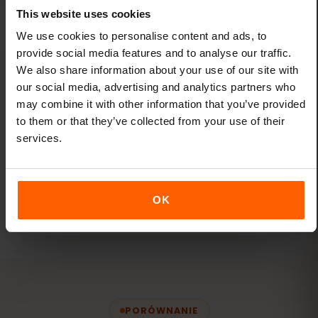
This website uses cookies
We use cookies to personalise content and ads, to
provide social media features and to analyse our traffic.
We also share information about your use of our site with
our social media, advertising and analytics partners who
Jedna karta eSIM na wszystkie
may combine it with other information that you’ve provided
podróże
to them or that they’ve collected from your use of their
services.
Dodaj nowe miejsca docelowe do swojej
obecnej karty eSIM za pośrednictwem
panelu eSIMFOX — nie potrzebujesz nowych
kart eSIM.
OK
PORÓWNANIE