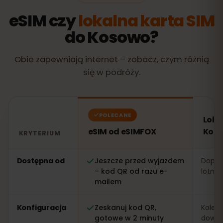
eSIM czy
lokalna karta SIM
do Kosowo?
Obie zapewniają internet – zobacz, czym różnią
się w podróży.
POLECANE
Loka
eSIM od eSIMFOX
Kos
KRYTERIUM
Porównanie: eSIM od eSIMFOX kontra lokalna karta SI
Dostępna od
Jeszcze przed wyjazdem
Dopier
– kod QR od razu e-
lotnis
mailem
Konfiguracja
Zeskanuj kod QR,
Kolejk
gotowe w 2 minuty
dowo