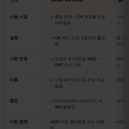
항목
비교: eSIMFOX eSIM과 알바니아 현지 SIM 카드
사용 시점
출발 전에 – QR 코드를 바로
도착 
이메일로
서
설정
QR 코드 스캔, 2분이면 활성
줄 서기
화
때도
기존 번호
그대로 유지(듀얼 SIM) –
SIM 
SMS 수신 가능
인
비용
고정 패키지 요금, 로밍 요금
변동적
없음
충전
대시보드에서 언제든지, 새
현지 
SIM 불필요
이런 분께
eSIM 지원 휴대폰을 쓰는 여행
eSIM
자