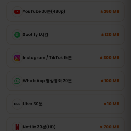
± 250 MB
YouTube 30분(480p)
± 120 MB
Spotify 1시간
± 300 MB
Instagram / TikTok 15분
± 100 MB
WhatsApp 영상통화 20분
± 10 MB
Uber 30분
± 700 MB
Netflix 30분(HD)