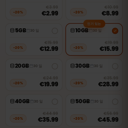
20
% off, was
€3.99
, now
€2.99
20
% 
€3.99
€10.99
€2.99
€8.99
−
20
%
−
20
%
인기 있는
5GB
10GB
30 일
30 일
20
% off, was
€15.99
, now
€12.99
20
% 
€15.99
€19.99
€12.99
€15.99
−
20
%
−
20
%
20GB
30GB
30 일
30 일
20
% off, was
€24.99
, now
€19.9
20
% 
€24.99
€35.99
€19.99
€28.99
−
20
%
−
20
%
40GB
50GB
30 일
30 일
20
% off, was
€44.99
, now
€35.9
20
% 
€44.99
€56.99
€35.99
€45.99
−
20
%
−
20
%