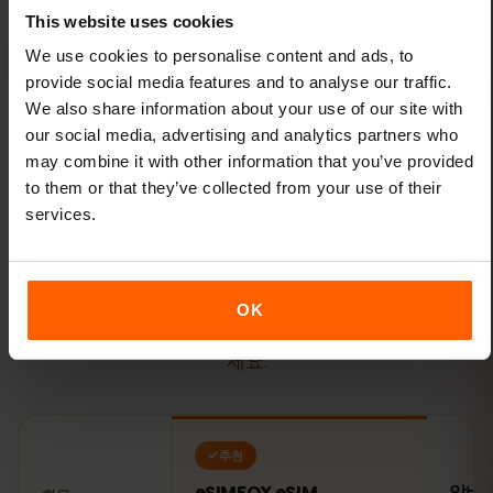
을 필요가 없습니다.
This website uses cookies
We use cookies to personalise content and ads, to
provide social media features and to analyse our traffic.
We also share information about your use of our site with
our social media, advertising and analytics partners who
may combine it with other information that you’ve provided
to them or that they’ve collected from your use of their
비교
services.
알바니아 여행, eSIM vs
현지
SIM
?
OK
둘 다 인터넷에 연결됩니다. 여행에서의 차이를 확인하
세요.
추천
eSIMFOX eSIM
알바니