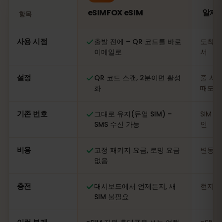
eSIMFOX eSIM
알제리
항목
비교: eSIMFOX eSIM과 알제리 현지 SIM 카드
사용 시점
출발 전에 – QR 코드를 바로
도착 
이메일로
서
설정
QR 코드 스캔, 2분이면 활성
줄 서기
화
때도
기존 번호
그대로 유지(듀얼 SIM) –
SIM 
SMS 수신 가능
인
비용
고정 패키지 요금, 로밍 요금
변동적
없음
충전
대시보드에서 언제든지, 새
현지 
SIM 불필요