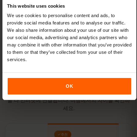
목적지를 추가하세요. 별도의 eSIM을 새로 발급받
This website uses cookies
을 필요가 없습니다.
We use cookies to personalise content and ads, to
provide social media features and to analyse our traffic.
We also share information about your use of our site with
our social media, advertising and analytics partners who
may combine it with other information that you’ve provided
to them or that they’ve collected from your use of their
services.
비교
알제리 여행, eSIM vs
현지
SIM
?
OK
둘 다 인터넷에 연결됩니다. 여행에서의 차이를 확인하
세요.
추천