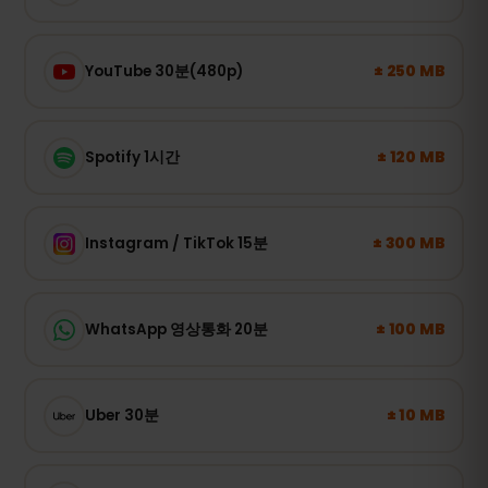
± 250 MB
YouTube 30분(480p)
± 120 MB
Spotify 1시간
± 300 MB
Instagram / TikTok 15분
± 100 MB
WhatsApp 영상통화 20분
± 10 MB
Uber 30분