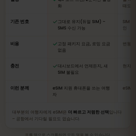
화
때도
기존 번호
그대로 유지(듀얼 SIM) –
SIM 
SMS 수신 가능
인
비용
고정 패키지 요금, 로밍 요금
변동적
없음
충전
대시보드에서 언제든지, 새
현지 
SIM 불필요
이런 분께
eSIM 지원 휴대폰을 쓰는 여행
eSIM
자
대부분의 여행자에게 eSIM은
더 빠르고 저렴한 선택
입니다
– 공항에서 기다릴 필요도 없습니다.
표를 옆으로 스크롤하면 모든 열을 볼 수 있습니다.