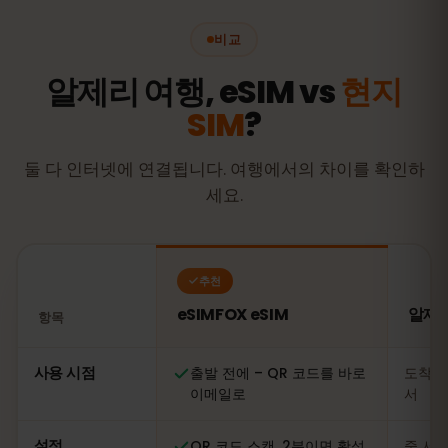
비교
알제리 여행, eSIM vs
현지
SIM
?
둘 다 인터넷에 연결됩니다. 여행에서의 차이를 확인하
세요.
추천
eSIMFOX eSIM
알제리
항목
비교: eSIMFOX eSIM과 알제리 현지 SIM 카드
사용 시점
출발 전에 – QR 코드를 바로
도착 
이메일로
서
설정
QR 코드 스캔, 2분이면 활성
줄 서기