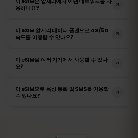
이 eSIM은 알제리에서 어떤 네트워크를 사
리 설치하는 것을 권장합니다. 다만, 알제리
용하나요?
에 도착하기 전까지 네트워크에 연결하지 마
세요. 그렇지 않으면 조기에 활성화될 수 있
이 eSIM은 알제리에서 가장 안정적인 네트워
습니다.
이 eSIM 알제리 데이터 플랜으로 4G/5G
크를 자동으로 선택하여 연결됩니다. 예를 들
속도를 이용할 수 있나요?
어 Orascom 등이 포함될 수 있습니다.
네! 이 eSIM은 4G/LTE를 지원하며, 알제리에
이 eSIM을 여러 기기에서 사용할 수 있나
서 5G가 제공되는 경우 5G 연결도 가능합니
요?
다. 빠르고 안정적인 인터넷을 경험하세요.
아니요. eSIM은 활성화된 기기에만 연결됩니
이 eSIM으로 음성 통화 및 SMS를 이용할
다. 스마트폰을 변경하는 경우 새로운 eSIM
수 있나요?
을 구매해야 합니다.
아니요. 이 eSIM은 데이터 전용입니다. 하지
만 WhatsApp, FaceTime, Skype 등의 VoIP
앱을 통해 음성 통화 및 메시지를 주고받을
수 있습니다.