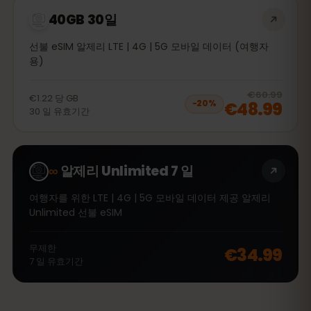
40GB 30일
선불 eSIM 알제리 LTE | 4G | 5G 모바일 데이터 (여행자
용)
20
% 
€60.99
€1.22
당
GB
€48.99
−
20
%
30
일
유효기간
∞
알제리 Unlimited 7 일
여행자를 위한 LTE | 4G | 5G 모바일 데이터 제공 알제리
Unlimited 선불 eSIM
무제한
€34.99
7
일
유효기간