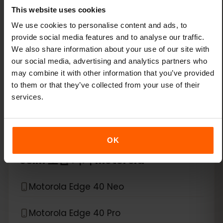
This website uses cookies
Xiaomi 14T Pro
We use cookies to personalise content and ads, to
provide social media features and to analyse our traffic.
Xiaomi 15
We also share information about your use of our site with
our social media, advertising and analytics partners who
Xiaomi Redmi Note 11 Pro 5G
may combine it with other information that you’ve provided
to them or that they’ve collected from your use of their
services.
Xiaomi Redmi Note 13 Pro
Xiaomi Redmi Note 13 Pro Plus
OK
*
eSIM 호환 기기
Motorola
Motorola Edge 40 Neo
Motorola Edge 40 Pro