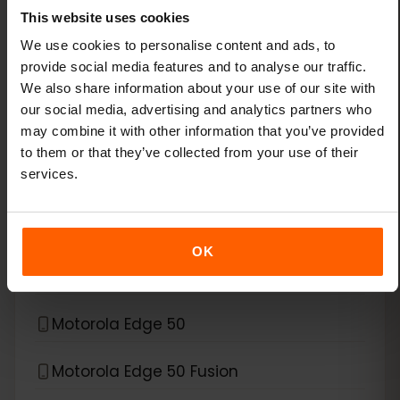
This website uses cookies
Xiaomi Redmi Note 11 Pro 5G
We use cookies to personalise content and ads, to
provide social media features and to analyse our traffic.
Xiaomi Redmi Note 13 Pro
We also share information about your use of our site with
our social media, advertising and analytics partners who
Xiaomi Redmi Note 13 Pro Plus
may combine it with other information that you’ve provided
to them or that they’ve collected from your use of their
*
services.
eSIM 호환 기기
Motorola
Motorola Edge 40 Neo
OK
Motorola Edge 40 Pro
Motorola Edge 50
Motorola Edge 50 Fusion