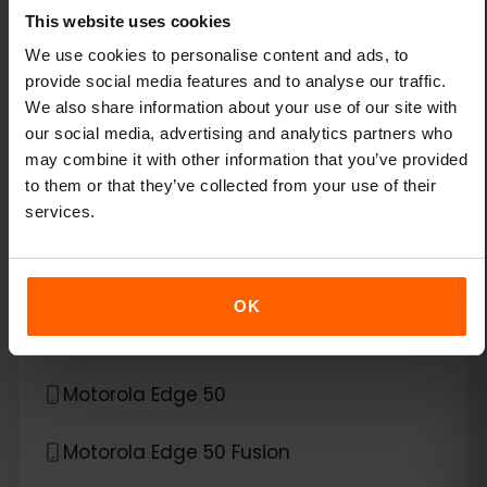
This website uses cookies
Xiaomi Redmi Note 11 Pro 5G
We use cookies to personalise content and ads, to
provide social media features and to analyse our traffic.
Xiaomi Redmi Note 13 Pro
We also share information about your use of our site with
our social media, advertising and analytics partners who
Xiaomi Redmi Note 13 Pro Plus
may combine it with other information that you’ve provided
to them or that they’ve collected from your use of their
*
services.
eSIM 호환 기기
Motorola
Motorola Edge 40 Neo
OK
Motorola Edge 40 Pro
Motorola Edge 50
Motorola Edge 50 Fusion