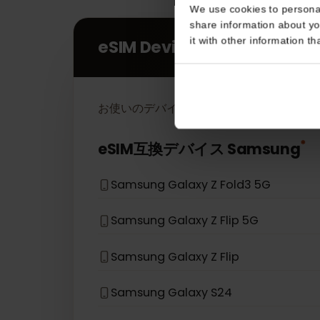
Consent
This website uses coo
We use cookies to perso
share information about
it with other informatio
eSIM Devices
お使いのデバイスモデルがリストにない
eSIM互換デバイス
Samsung
Samsung Galaxy Z Fold3 5G
Samsung Galaxy Z Flip 5G