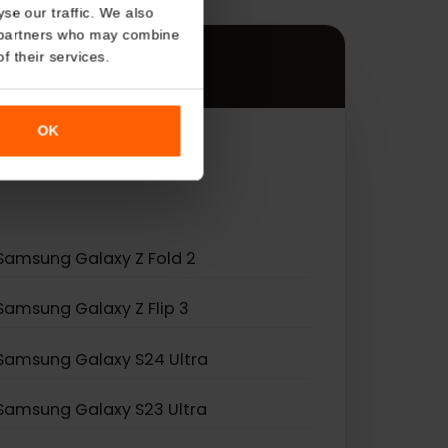
s
About
す。
o analyse our traffic. We also
nalytics partners who may combine
r use of their services.
OK
Samsung Galaxy Z Fold 2
Samsung Galaxy Z Flip 3