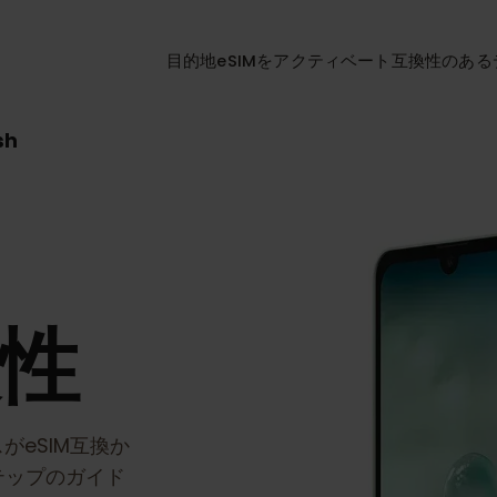
目的地
eSIMをアクティベート
互換性
Wish
換性
イスがeSIM互換か