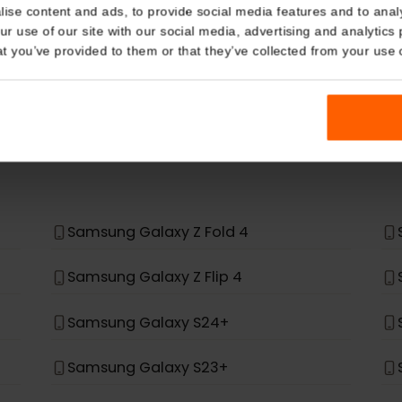
eSIM Device
Details
当社のeSIMカードは以下のデバイスでも動作しま
kies
nalise content and ads, to provide social media features and t
 your use of our site with our social media, advertising and a
n that you’ve provided to them or that they’ve collected from you
場合、eSIMをサポートするように設計されていません。
*
Samsung Galaxy Z Fold 4
Samsung Galaxy Z Flip 4