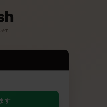
ish
リットを享受で