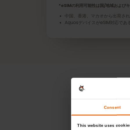
今すぐあなたのSharp 
*eSIMの利用可能性は国/地域お
中国、香港、マカオから出荷さ
AquosデバイスがeSIM