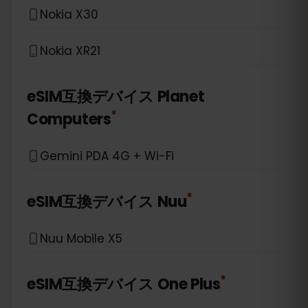
Nokia X30
Nokia XR21
eSIM互換デバイス
Planet
*
Computers
Gemini PDA 4G + Wi-Fi
*
eSIM互換デバイス
Nuu
Nuu Mobile X5
*
eSIM互換デバイス
One Plus