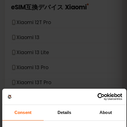
*
eSIM互換デバイス
Xiaomi
Xiaomi 12T Pro
Xiaomi 13
Xiaomi 13 Lite
Xiaomi 13 Pro
Xiaomi 13T Pro
Xiaomi 14
Xiaomi 14 Pro
Consent
Details
About