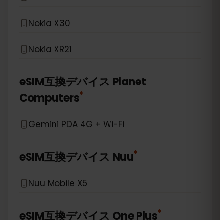
Nokia X30
Nokia XR21
eSIM互換デバイス
Planet
*
Computers
Gemini PDA 4G + Wi-Fi
*
eSIM互換デバイス
Nuu
Nuu Mobile X5
*
eSIM互換デバイス
One Plus