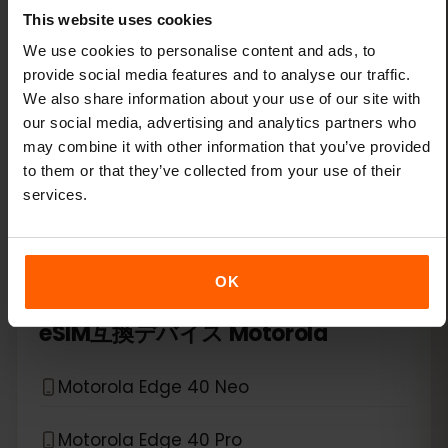
Xiaomi 14T
This website uses cookies
We use cookies to personalise content and ads, to
Xiaomi 14T Pro
provide social media features and to analyse our traffic.
We also share information about your use of our site with
Xiaomi 15
our social media, advertising and analytics partners who
may combine it with other information that you’ve provided
Xiaomi Redmi Note 11 Pro 5G
to them or that they’ve collected from your use of their
services.
Xiaomi Redmi Note 13 Pro
Xiaomi Redmi Note 13 Pro Plus
OK
*
eSIM互換デバイス
Motorola
Motorola Edge 40 Neo
Motorola Edge 40 Pro