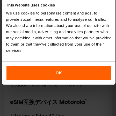
Xiaomi 14 Pro
This website uses cookies
We use cookies to personalise content and ads, to
Xiaomi 14T
provide social media features and to analyse our traffic.
We also share information about your use of our site with
Xiaomi 14T Pro
our social media, advertising and analytics partners who
may combine it with other information that you’ve provided
Xiaomi 15
to them or that they’ve collected from your use of their
services.
Xiaomi Redmi Note 11 Pro 5G
Xiaomi Redmi Note 13 Pro
OK
Xiaomi Redmi Note 13 Pro Plus
*
eSIM互換デバイス
Motorola
Motorola Edge 40 Neo