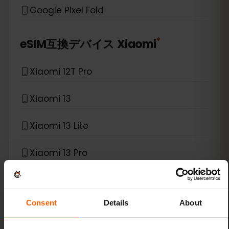
Google Pixel Fold
*
eSIM互換デバイス
Xiaomi
Xiaomi 12T Pro
Xiaomi 13
Xiaomi 13 Lite
Xiaomi 13 Pro
Xiaomi 13T Pro
Consent
Details
About
Xiaomi 14