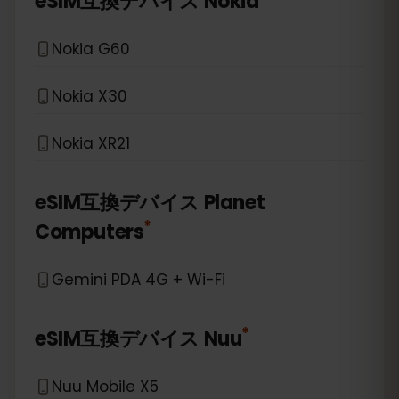
eSIM互換デバイス
Nokia
Nokia G60
Nokia X30
Nokia XR21
eSIM互換デバイス
Planet
*
Computers
Gemini PDA 4G + Wi-Fi
*
eSIM互換デバイス
Nuu
Nuu Mobile X5