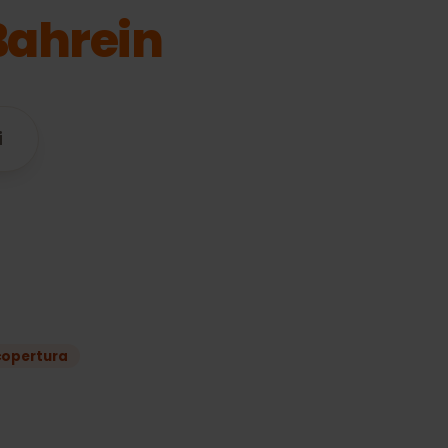
’
Bahrein
tibili
iano
liore copertura