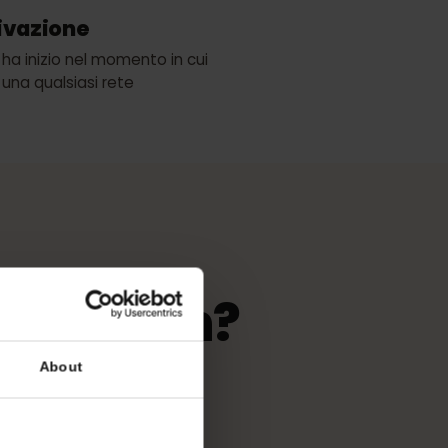
STC
di attivazione
validità ha inizio nel momento in cui
ette a una qualsiasi rete
in Bahrein?