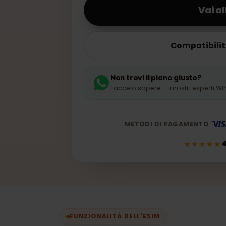
10GB · 30 giorni
V
Compati
Non trovi il piano giusto?
Faccelo sapere — i nostri esp
METODI DI PAGAMEN
★★