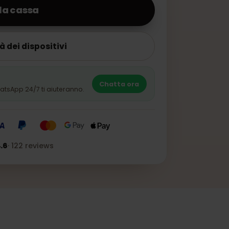
ai alla cassa
bilità dei dispositivi
Chatta ora
erti WhatsApp 24/7 ti aiuteranno.
TO
★★★
4.6
·
122
reviews