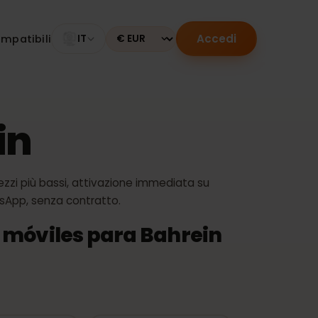
Accedi
tivi compatibili
IT
Currency
rein
9 €: prezzi più bassi, attivazione immediata su
ro WhatsApp, senza contratto.
atos móviles para Bahrein