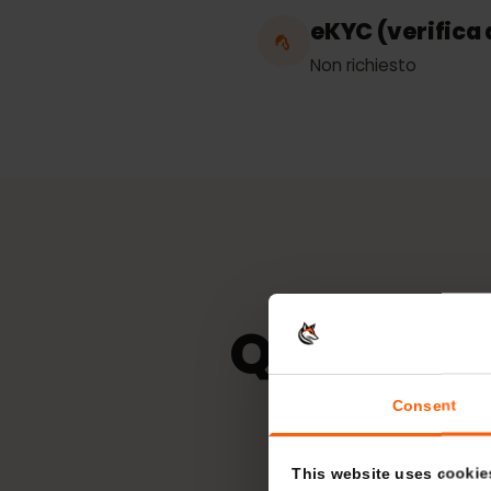
Illimitato
eKYC (verific
Non richiesto
Quale re