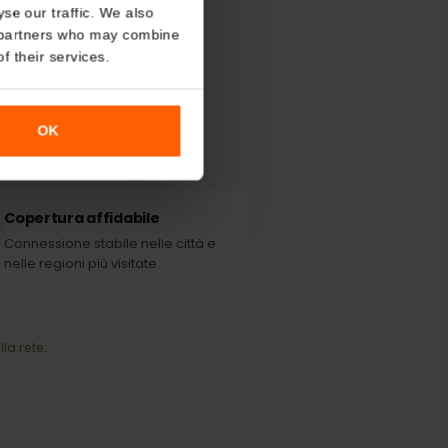
About
r più forte
l posto.
o analyse our traffic. We also
nalytics partners who may combine
r use of their services.
OK
Copertura affidabile
Connessione stabile nelle città e
nelle regioni più visitate.