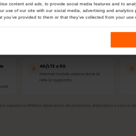
Details
 tua eSIM si connette automaticamente alla rete partne
disponibile – le stesse antenne usate dagli abitanti de
kies
nalise content and ads, to provide social media features and t
 your use of our site with our social media, advertising and a
n that you’ve provided to them or that they’ve collected from you
Airtel
STC
RETE PARTNER
RETE PARTNER
della
4G/LTE e 5G
Internet mobile veloce dove la
rete lo supporta.
manuali.