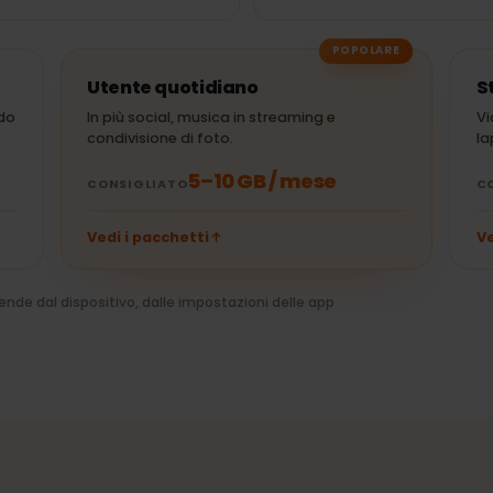
30 min di
± 250 MB
1 ora di Spotify
YouTube (480p)
30 min di Netflix
± 10 MB
30 min di Uber
(HD)
POPOLARE
Utente quotidiano
quando
In più social, musica in streaming e
condivisione di foto.
na
5–10 GB / mese
CONSIGLIATO
Vedi i pacchetti