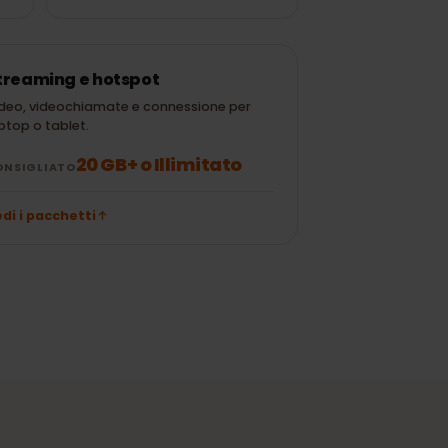
15 min di
± 120 MB
± 300 MB
Instagram /
TikTok
50 e-mail (senza
± 700 MB
± 10 MB
allegati)
Streaming e hotspot
Video, videochiamate e connessione per
laptop o tablet.
20 GB+ o Illimitato
CONSIGLIATO
Vedi i pacchetti