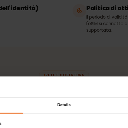
Airtel
a dell'identità)
Politica 
Il periodo di 
l'eSIM si conn
supportata.
RETE E COPERTURA
te usa la tua
eSIM