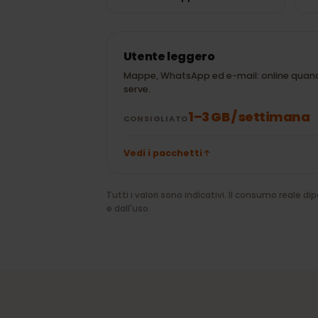
30 min di Google
± 20 MB
Maps
20 min di
± 100 MB
videochiamata
WhatsApp
Utente leggero
Mappe, WhatsApp ed e-mail: online 
serve.
1–3 GB / settima
CONSIGLIATO
Vedi i pacchetti