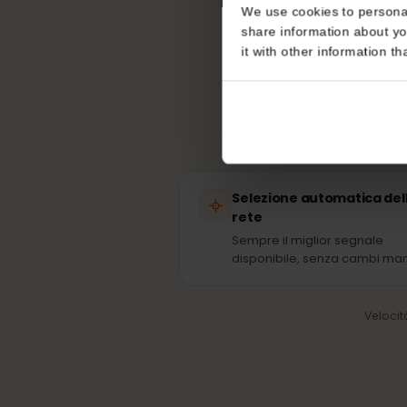
Consent
La
This website uses coo
We use cookies to perso
share information about
it with other informatio
Selezione automatica 
rete
Sempre il miglior segnale
disponibile, senza cambi 