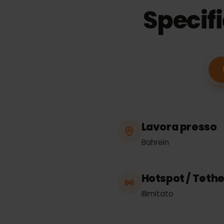
Specif
Lavora press
Bahrein
Hotspot / Te