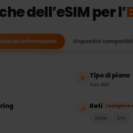
FUNZIONALITÀ DELL'ESIM
iche dell’eSIM per l
Ulteriori informazioni
Dispositivi compa
o
Tipo di p
Solo dati
thering
Reti
La mig