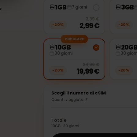
1GB
7 giorni
ento
5G
20
% off, 
3,99 €
2,99 €
−
20
%
−
2
POPOLARE
10GB
30 giorni
3
20
% off, 
24,99 €
19,99 €
−
20
%
−
2
Scegli il numero di eSIM
Quanti viaggiatori?
Totale