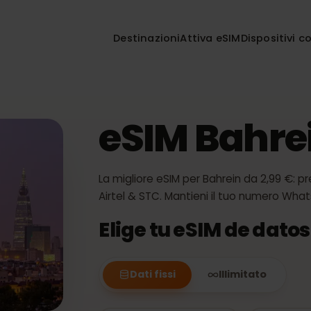
Destinazioni
Attiva eSIM
Disposi
eSIM Bah
La migliore eSIM per Bahrein da 2,9
Airtel & STC. Mantieni il tuo nume
Elige tu eSIM de d
Dati fissi
Illimitato