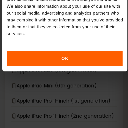
We also share information about your use of our site with
Apple iPad Air (3rd generation)
our social media, advertising and analytics partners who
may combine it with other information that you’ve provided
Apple iPad Air (4th generation)
to them or that they’ve collected from your use of their
services.
Apple iPad Air (5th generation)
Apple iPad Air (6th generation)
OK
Apple iPad Mini (5th generation)
Apple iPad Mini (6th generation)
Apple iPad Pro 11-inch (1st generation)
Apple iPad Pro 11-inch (2nd generation)