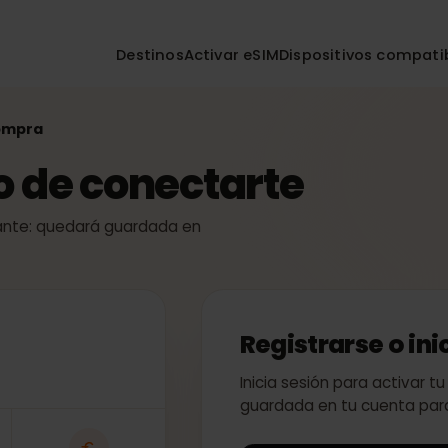
Destinos
Activar eSIM
Dispositivos co
la compra
so de conectarte
 instante: quedará guardada en
Registrarse o
Inicia sesión para act
guardada en tu cuent