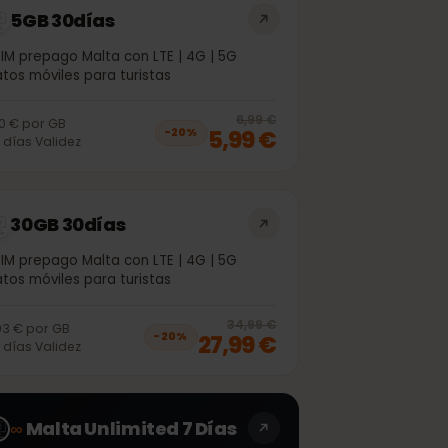
5GB 30días
eSIM prepago Malta con LTE | 4G | 5G
Datos móviles para turistas
off, was
4,99 €
, now
3,99 €
20
% off, was
6
6,99 €
1,20 €
por
GB
5,99 €
−
20
%
30
días
Validez
30GB 30días
eSIM prepago Malta con LTE | 4G | 5G
Datos móviles para turistas
off, was
24,99 €
, now
19,99 €
20
% off, was
3
34,99 €
0,93 €
por
GB
27,99 €
−
20
%
30
días
Validez