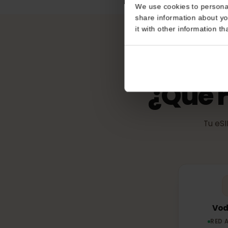
eKYC (verific
Consent
No es obligatorio
This website uses coo
We use cookies to perso
share information about
it with other informatio
¿Qué 
Tu 