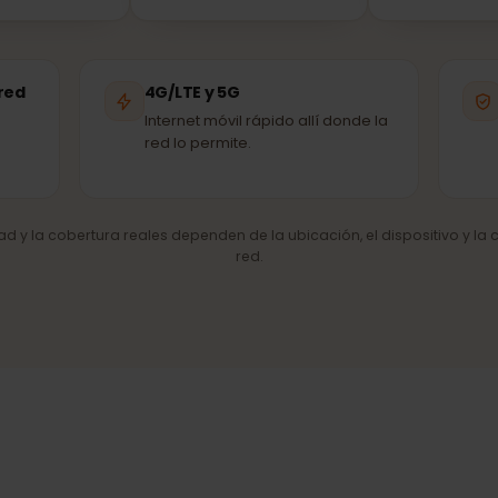
Vodafone
GO
ED ASOCIADA
RED ASOCIADA
R
de red
4G/LTE y 5G
Internet móvil rápido allí donde la
red lo permite.
cidad y la cobertura reales dependen de la ubicación, el dispositiv
red.