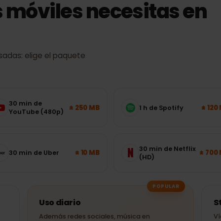
s móviles necesitas e
s usadas: elige el paquete
30 min de
± 250 MB
1 h de Spotify
YouTube (480p)