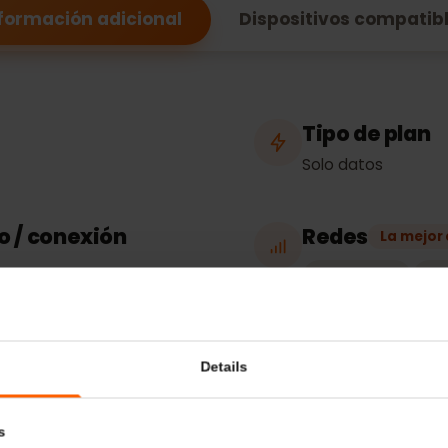
Malta
Información adicional
Dispositivos comp
Tipo de p
Solo datos
eso / conexión
Redes
La
Vodafone