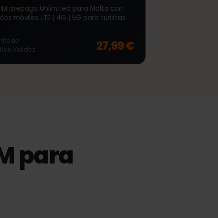
∞
Malta Unlimited 7 Días
eSIM prepago Unlimited para Malta con
datos móviles LTE | 4G | 5G para turistas
off, was
54,99 €
, now
43,99 €
Ilimitado
27,99 €
7
días
Validez
eSIM para