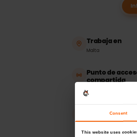
Trabaja en
Malta
Punto de acc
compartida
Ilimitado