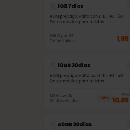
1GB 7días
eSIM prepago Malta con LTE | 4G | 5G
Datos móviles para turistas
1,99 €
por
GB
1,
7
días
Validez
10GB 30días
eSIM prepago Malta con LTE | 4G | 5G
Datos móviles para turistas
1
1,10 €
por
GB
10,
−
20
%
30
días
Validez