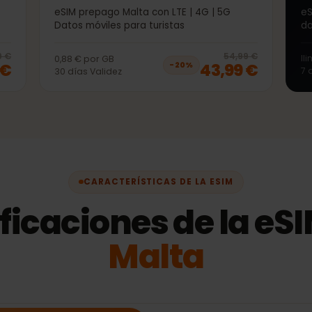
50GB 30días
eSIM prepago Malta con LTE | 4G | 5G
Datos móviles para turistas
20
% off, was
43,99 €
, now
34,99 €
20
% 
3,99 €
54,99 €
0,88 €
por
GB
99 €
43,99 €
−
20
%
30
días
Validez
CARACTERÍSTICAS DE LA ESIM
ificaciones de la 