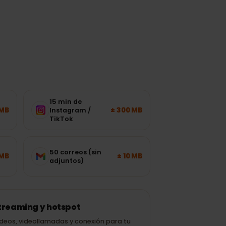
n
15 min de
± 120 MB
± 300 MB
Instagram /
TikTok