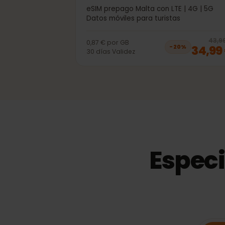
40GB 30días
eSIM prepago Malta con LTE | 4G | 5G
Datos móviles para turistas
4
0,87 €
por
GB
34,
−
20
%
30
días
Validez
Espec