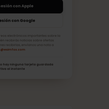
iciar sesión con Apple
ciar sesión con Google
lo correos electrónicos importantes sobre la
o. También recibirás noticias sobre ofertas
 no quieres recibirlas, envíanos una nota a
support@esimfox.com
its
No hay ninguna tarjeta guardada
Se activa al instante