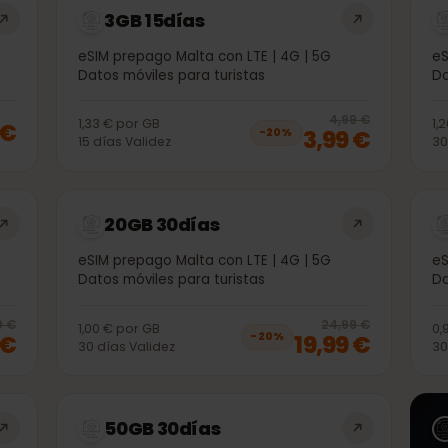
3GB 15días
eSIM prepago Malta con LTE | 4G | 5G
Datos móviles para turistas
20
% 
4,99 €
1,33 €
por
GB
99 €
3,99 €
−
20
%
15
días
Validez
20GB 30días
eSIM prepago Malta con LTE | 4G | 5G
Datos móviles para turistas
20
% off, was
13,99 €
, now
10,99 €
20
% 
3,99 €
24,99 €
1,00 €
por
GB
99 €
19,99 €
−
20
%
30
días
Validez