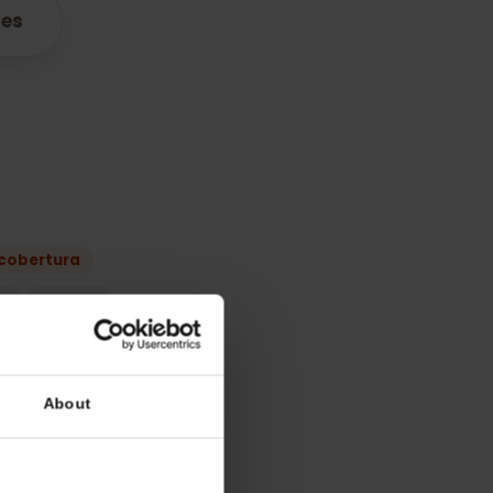
atibles
lan
 mejor cobertura
GO
Melita