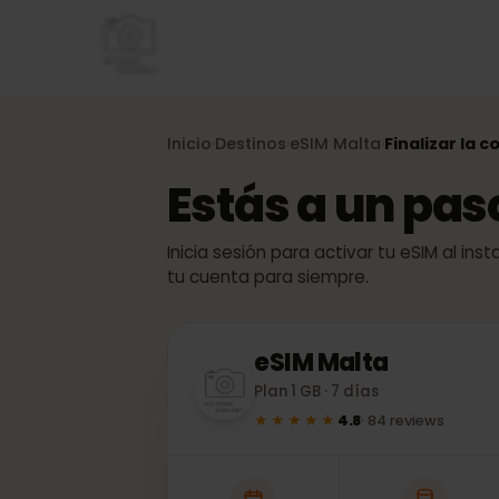
Inicio
Destinos
eSIM
Malta
Finalizar 
›
›
›
Estás a un pa
Inicia sesión para activar tu eSIM al
tu cuenta para siempre.
eSIM
Malta
Plan 1 GB · 7 días
★★★★★
4.8
·
84
reviews