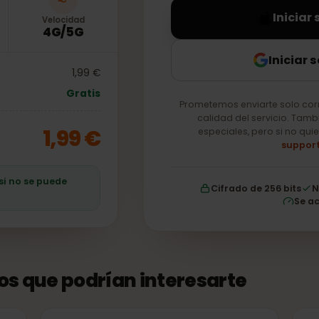
In
Velocidad
4G/5G
Ini
1,99 €
Gratis
Prometemos enviarte so
calidad del servici
1,99 €
especiales, pero si
ro si no se puede
Cifrado de 256 b
tos que podrían interesarte