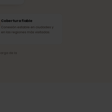
Melita
ED ASOCIADA
Cobertura fiable
Conexión estable en ciudades y
en las regiones más visitadas.
o y la carga de la