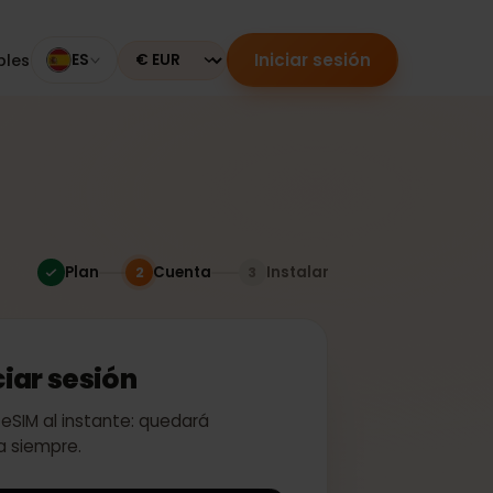
Iniciar sesión
mpatibles
ES
Currency
Plan
Cuenta
Instalar
2
3
 iniciar sesión
ivar tu eSIM al instante: quedará
a para siempre.