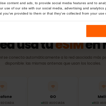
ación de identidad)
Política 
Details
El periodo de
se conecta a 
kies
nalise content and ads, to provide social media features and t
 your use of our site with our social media, advertising and a
n that you’ve provided to them or that they’ve collected from you
RED Y COBERTURA
red usa tu
eSIM
e
eSIM se conecta automáticamente a la red asociada 
disponible: las mismas antenas que usan los loca