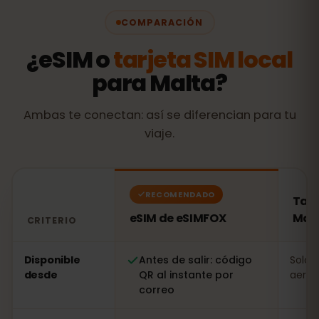
COMPARACIÓN
¿eSIM o
tarjeta SIM local
para Malta?
Ambas te conectan: así se diferencian para tu
viaje.
RECOMENDADO
Tarj
eSIM de eSIMFOX
Mal
CRITERIO
Comparación: una eSIM de eSIMFOX frente a una tarjet
Disponible
Antes de salir: código
Solo a
desde
QR al instante por
aerop
correo