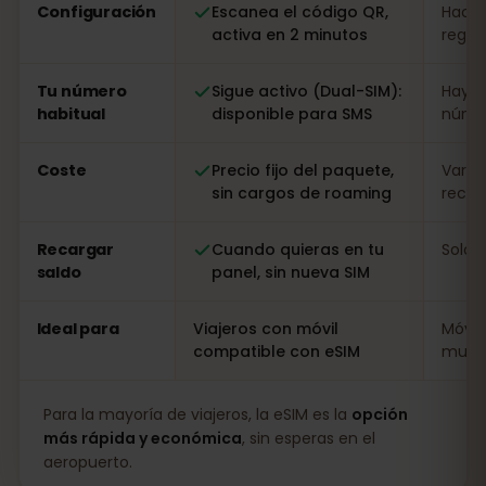
Configuración
Escanea el código QR,
Hacer
activa en 2 minutos
regist
Tu número
Sigue activo (Dual-SIM):
Hay q
habitual
disponible para SMS
númer
Coste
Precio fijo del paquete,
Varia
sin cargos de roaming
recarg
Recargar
Cuando quieras en tu
Solo i
saldo
panel, sin nueva SIM
Ideal para
Viajeros con móvil
Móvil
compatible con eSIM
muy l
Para la mayoría de viajeros, la eSIM es la
opción
más rápida y económica
, sin esperas en el
aeropuerto.