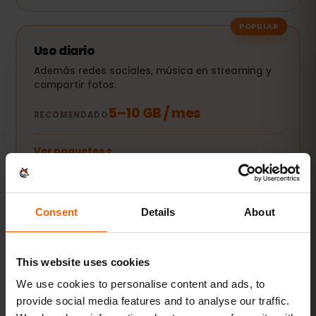
POPULAR
Uso diario
Además redes sociales, música en streaming y
compartir fotos.
5–10 GB / mes
RECOMENDADO
Ver paquetes
Streaming y hotspot
Consent
Details
About
Vídeos, videollamadas y conexión para tu
portátil o tablet.
This website uses cookies
20 GB+ o Ilimitado
RECOMENDADO
We use cookies to personalise content and ads, to
provide social media features and to analyse our traffic.
Ver paquetes