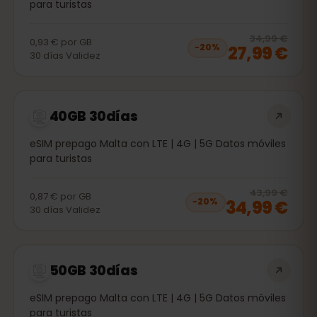
para turistas
20
% 
34,99 €
0,93 €
por
GB
27,99 €
−
20
%
30
días
Validez
40GB 30días
eSIM prepago Malta con LTE | 4G | 5G Datos móviles
para turistas
20
% 
43,99 €
0,87 €
por
GB
34,99 €
−
20
%
30
días
Validez
50GB 30días
eSIM prepago Malta con LTE | 4G | 5G Datos móviles
para turistas