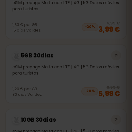
eSIM prepago Malta con LTE | 4G | 5G Datos móviles
para turistas
20
% 
4,99 €
1,33 €
por
GB
3,99 €
−
20
%
15
días
Validez
5GB 30días
eSIM prepago Malta con LTE | 4G | 5G Datos móviles
para turistas
20
% 
6,99 €
1,20 €
por
GB
5,99 €
−
20
%
30
días
Validez
10GB 30días
eSIM prepago Malta con LTE | 4G | 5G Datos móviles