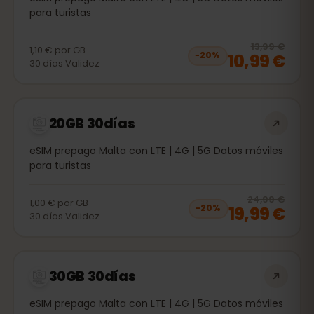
para turistas
20
% 
13,99 €
1,10 €
por
GB
10,99 €
−
20
%
30
días
Validez
20GB 30días
eSIM prepago Malta con LTE | 4G | 5G Datos móviles
para turistas
20
% 
24,99 €
1,00 €
por
GB
19,99 €
−
20
%
30
días
Validez
30GB 30días
eSIM prepago Malta con LTE | 4G | 5G Datos móviles