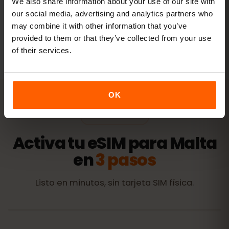
We also share information about your use of our site with
our social media, advertising and analytics partners who
may combine it with other information that you’ve
Todos los valores son orientativos. El consumo real depende
provided to them or that they’ve collected from your use
del dispositivo, la configuración de las apps y tu uso.
of their services.
OK
ACTIVACIÓN
Activa tu eSIM para Malta
en
3 pasos
Listo en minutos, sin tarjeta SIM física.