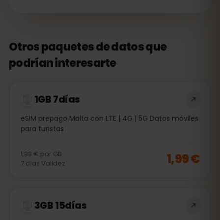
Otros paquetes de datos que
podrían interesarte
1GB 7días
eSIM prepago Malta con LTE | 4G | 5G Datos móviles
para turistas
1,99 €
por
GB
1,99 €
7
días
Validez
3GB 15días