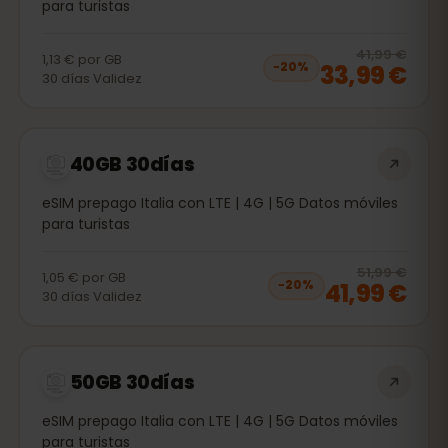
para turistas
20
% 
41,99 €
1,13 €
por
GB
33,99 €
−
20
%
30
días
Validez
40GB 30días
eSIM prepago Italia con LTE | 4G | 5G Datos móviles
para turistas
20
% 
51,99 €
1,05 €
por
GB
41,99 €
−
20
%
30
días
Validez
50GB 30días
eSIM prepago Italia con LTE | 4G | 5G Datos móviles
para turistas