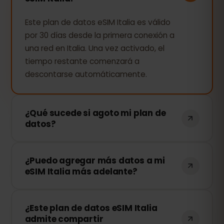
Este plan de datos eSIM Italia es válido
por 30 días desde la primera conexión a
una red en Italia. Una vez activado, el
tiempo restante comenzará a
descontarse automáticamente.
¿Qué sucede si agoto mi plan de
datos?
Si consumes todos tus datos, tu
¿Puedo agregar más datos a mi
conexión se detendrá. Puedes recargar
eSIM Italia más adelante?
tu eSIM fácilmente desde tu panel de
control de eSIMFOX y continuar
¡Sí! Puedes comprar más datos en
navegando al instante.
¿Este plan de datos eSIM Italia
cualquier momento sin necesidad de
admite compartir
reinstalar tu eSIM. Solo accede a tu