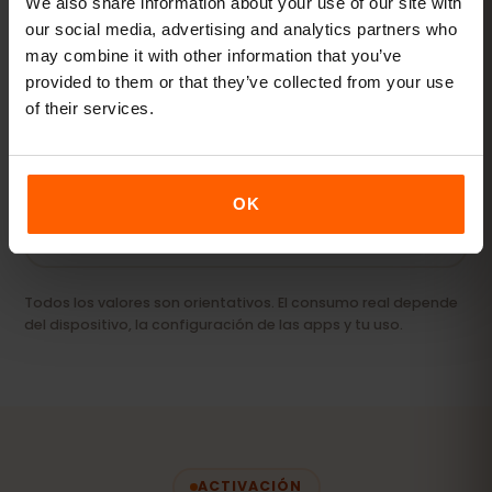
We also share information about your use of our site with
our social media, advertising and analytics partners who
may combine it with other information that you’ve
Streaming y hotspot
provided to them or that they’ve collected from your use
Vídeos, videollamadas y conexión para tu
of their services.
portátil o tablet.
20 GB+ o Ilimitado
RECOMENDADO
OK
Ver paquetes
Todos los valores son orientativos. El consumo real depende
del dispositivo, la configuración de las apps y tu uso.
ACTIVACIÓN