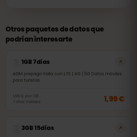
Otros paquetes de datos que
podrían interesarte
1GB 7días
eSIM prepago Italia con LTE | 4G | 5G Datos móviles
para turistas
1,99 €
por
GB
1,99 €
7
días
Validez
3GB 15días