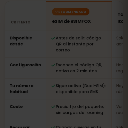
RECOMENDADO
Tarj
eSIM de eSIMFOX
Itali
CRITERIO
Comparación: una eSIM de eSIMFOX frente a una tarjeta 
Disponible
Antes de salir: código
Solo a
desde
QR al instante por
aerop
correo
Configuración
Escanea el código QR,
Hacer
activa en 2 minutos
regist
Tu número
Sigue activo (Dual-SIM):
Hay q
habitual
disponible para SMS
númer
Coste
Precio fijo del paquete,
Varia
sin cargos de roaming
recarg
Recargar
Cuando quieras en tu
Solo i