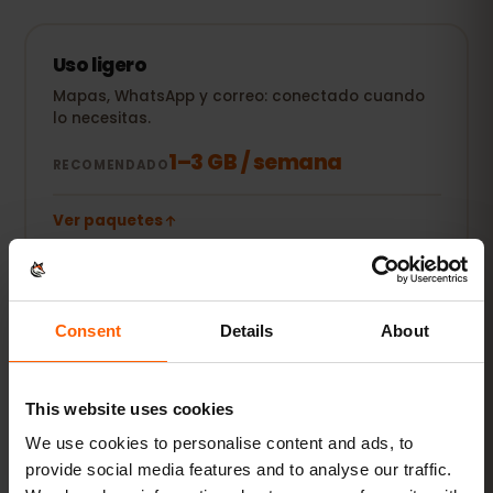
Uso ligero
Mapas, WhatsApp y correo: conectado cuando
lo necesitas.
1–3 GB / semana
RECOMENDADO
Ver paquetes
POPULAR
Uso diario
Consent
Details
About
Además redes sociales, música en streaming y
compartir fotos.
This website uses cookies
5–10 GB / mes
RECOMENDADO
We use cookies to personalise content and ads, to
provide social media features and to analyse our traffic.
Ver paquetes