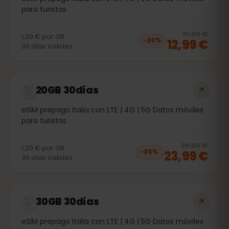
para turistas
20
% 
15,99 €
1,30 €
por
GB
12,99 €
−
20
%
30
días
Validez
20GB 30días
eSIM prepago Italia con LTE | 4G | 5G Datos móviles
para turistas
20
% 
29,99 €
1,20 €
por
GB
23,99 €
−
20
%
30
días
Validez
30GB 30días
eSIM prepago Italia con LTE | 4G | 5G Datos móviles