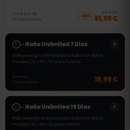
20
% 
64,99 €
1,04 €
por
GB
51,99 €
−
20
%
30
días
Validez
∞
Italia Unlimited 7 Días
eSIM prepago Unlimited para Italia con datos
móviles LTE | 4G | 5G para turistas
Ilimitado
19,99 €
7
días
Validez
∞
Italia Unlimited 15 Días
eSIM prepago Unlimited para Italia con datos
móviles LTE | 4G | 5G para turistas