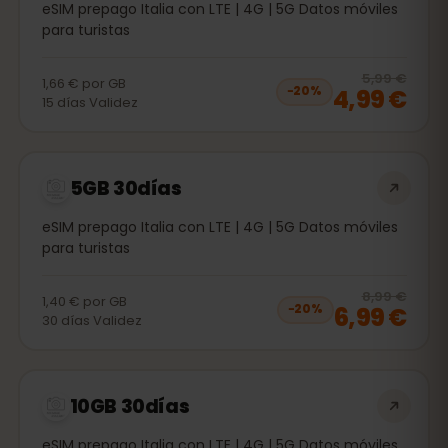
eSIM prepago Italia con LTE | 4G | 5G Datos móviles
para turistas
20
% 
5,99 €
1,66 €
por
GB
4,99 €
−
20
%
15
días
Validez
5GB 30días
eSIM prepago Italia con LTE | 4G | 5G Datos móviles
para turistas
20
% 
8,99 €
1,40 €
por
GB
6,99 €
−
20
%
30
días
Validez
10GB 30días
eSIM prepago Italia con LTE | 4G | 5G Datos móviles