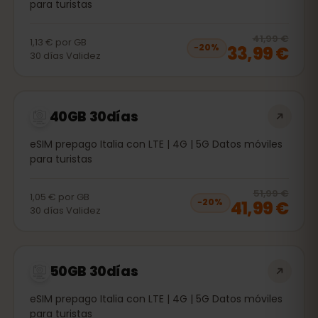
para turistas
20
% 
41,99 €
1,13 €
por
GB
33,99 €
−
20
%
30
días
Validez
40GB 30días
eSIM prepago Italia con LTE | 4G | 5G Datos móviles
para turistas
20
% 
51,99 €
1,05 €
por
GB
41,99 €
−
20
%
30
días
Validez
50GB 30días
eSIM prepago Italia con LTE | 4G | 5G Datos móviles
para turistas