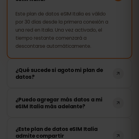
Este plan de datos eSIM Italia es válido
por 30 días desde la primera conexión a
una red en Italia. Una vez activado, el
tiempo restante comenzará a
descontarse automáticamente.
¿Qué sucede si agoto mi plan de
datos?
Si consumes todos tus datos, tu
¿Puedo agregar más datos a mi
conexión se detendrá. Puedes recargar
eSIM Italia más adelante?
tu eSIM fácilmente desde tu panel de
control de eSIMFOX y continuar
¡Sí! Puedes comprar más datos en
navegando al instante.
¿Este plan de datos eSIM Italia
cualquier momento sin necesidad de
admite compartir
reinstalar tu eSIM. Solo accede a tu