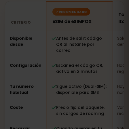
RECOMENDADO
Tarj
eSIM de eSIMFOX
Itali
CRITERIO
Comparación: una eSIM de eSIMFOX frente a una tarjeta 
Disponible
Antes de salir: código
Solo a
desde
QR al instante por
aerop
correo
Configuración
Escanea el código QR,
Hacer
activa en 2 minutos
regist
Tu número
Sigue activo (Dual-SIM):
Hay q
habitual
disponible para SMS
númer
Coste
Precio fijo del paquete,
Varia
sin cargos de roaming
recarg
Recargar
Cuando quieras en tu
Solo i