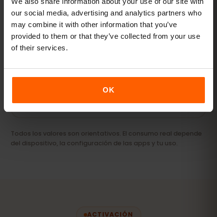
We also share information about your use of our site with
our social media, advertising and analytics partners who
may combine it with other information that you’ve
Streaming y hotspot
provided to them or that they’ve collected from your use
Vídeos, videollamadas y conexión para tu
of their services.
portátil o tablet.
20 GB+ o Ilimitado
RECOMENDADO
OK
Ver paquetes
Todos los valores son orientativos. El consumo real depende
del dispositivo, la configuración de las apps y tu uso.
ACTIVACIÓN