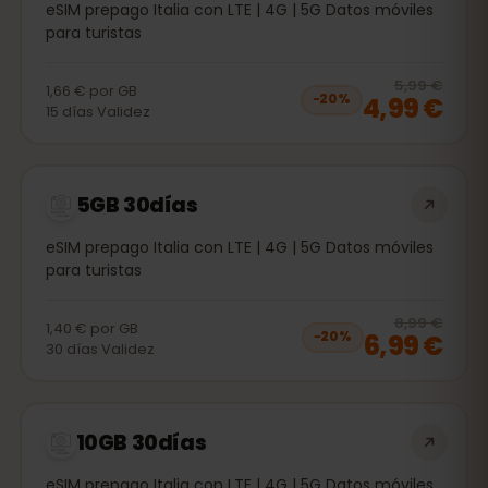
eSIM prepago Italia con LTE | 4G | 5G Datos móviles
para turistas
20
% 
5,99 €
1,66 €
por
GB
4,99 €
−
20
%
15
días
Validez
5GB 30días
eSIM prepago Italia con LTE | 4G | 5G Datos móviles
para turistas
20
% 
8,99 €
1,40 €
por
GB
6,99 €
−
20
%
30
días
Validez
10GB 30días
eSIM prepago Italia con LTE | 4G | 5G Datos móviles