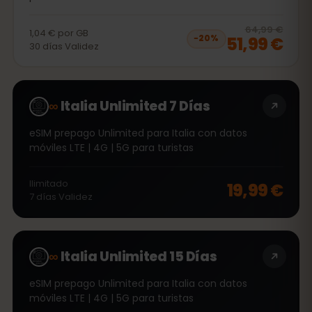
20
% 
64,99 €
1,04 €
por
GB
51,99 €
−
20
%
30
días
Validez
∞
Italia Unlimited 7 Días
eSIM prepago Unlimited para Italia con datos
móviles LTE | 4G | 5G para turistas
Ilimitado
19,99 €
7
días
Validez
∞
Italia Unlimited 15 Días
eSIM prepago Unlimited para Italia con datos
móviles LTE | 4G | 5G para turistas