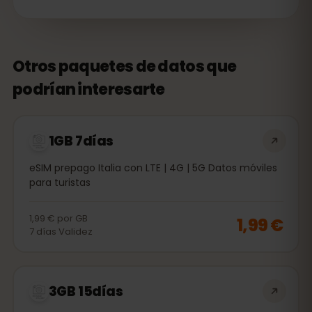
Otros paquetes de datos que
podrían interesarte
1GB 7días
eSIM prepago Italia con LTE | 4G | 5G Datos móviles
para turistas
1,99 €
por
GB
1,99 €
7
días
Validez
3GB 15días