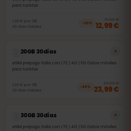
para turistas
20
% 
15,99 €
1,30 €
por
GB
12,99 €
−
20
%
30
días
Validez
20GB 30días
eSIM prepago Italia con LTE | 4G | 5G Datos móviles
para turistas
20
% 
29,99 €
1,20 €
por
GB
23,99 €
−
20
%
30
días
Validez
30GB 30días
eSIM prepago Italia con LTE | 4G | 5G Datos móviles