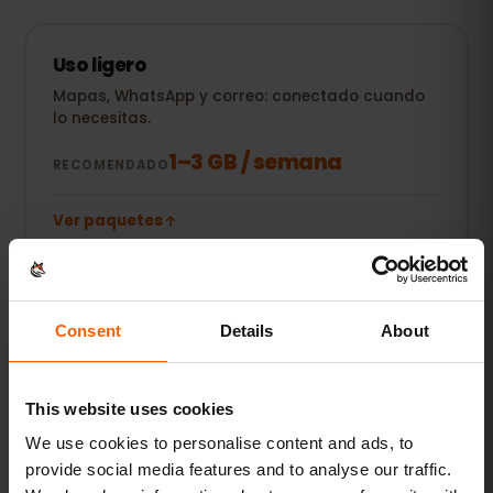
Uso ligero
Mapas, WhatsApp y correo: conectado cuando
lo necesitas.
1–3 GB / semana
RECOMENDADO
Ver paquetes
POPULAR
Uso diario
Consent
Details
About
Además redes sociales, música en streaming y
compartir fotos.
This website uses cookies
5–10 GB / mes
RECOMENDADO
We use cookies to personalise content and ads, to
provide social media features and to analyse our traffic.
Ver paquetes