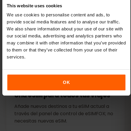
Planes flexibles
This website uses cookies
We use cookies to personalise content and ads, to
Elige entre varios planes de datos
provide social media features and to analyse our traffic.
asequibles para Islas Feroe. Elige la cantidad
We also share information about your use of our site with
de datos que necesites, ya sea mucha o
our social media, advertising and analytics partners who
poca.
may combine it with other information that you’ve provided
to them or that they’ve collected from your use of their
services.
OK
Una eSIM para todos tus viajes
Añade nuevos destinos a tu eSIM actual a
través del panel de control de eSIMFOX; no
necesitas nuevas eSIM.