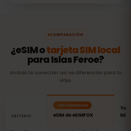
COMPARACIÓN
¿eSIM o
tarjeta SIM local
para Islas Feroe?
Ambas te conectan: así se diferencian para tu
viaje.
RECOMENDADO
Tarj
eSIM de eSIMFOX
Isla
CRITERIO
Comparación: una eSIM de eSIMFOX frente a una tarjeta