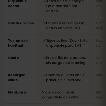
Disponible
Antes de salir: código
Solo a
desde
QR al instante por
aerop
correo
Configuración
Escanea el código QR,
Hacer
activa en 2 minutos
regist
Tu número
Sigue activo (Dual-SIM):
Hay q
habitual
disponible para SMS
númer
Coste
Precio fijo del paquete,
Varia
sin cargos de roaming
recarg
Recargar
Cuando quieras en tu
Solo i
saldo
panel, sin nueva SIM
Ideal para
Viajeros con móvil
Móvil
compatible con eSIM
muy l