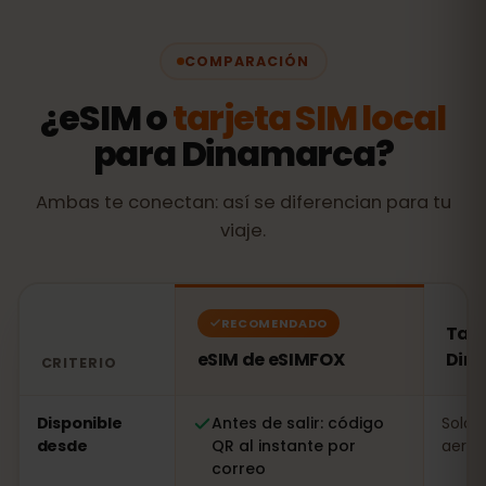
COMPARACIÓN
¿eSIM o
tarjeta SIM local
para Dinamarca?
Ambas te conectan: así se diferencian para tu
viaje.
RECOMENDADO
Tarj
eSIM de eSIMFOX
Din
CRITERIO
Comparación: una eSIM de eSIMFOX frente a una tarje
Disponible
Antes de salir: código
Solo a
desde
QR al instante por
aerop
correo