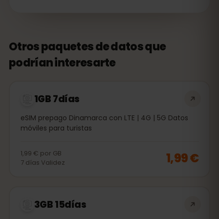
Otros paquetes de datos que
podrían interesarte
1GB 7días
eSIM prepago Dinamarca con LTE | 4G | 5G Datos
móviles para turistas
1,99 €
por
GB
1,99 €
7
días
Validez
3GB 15días