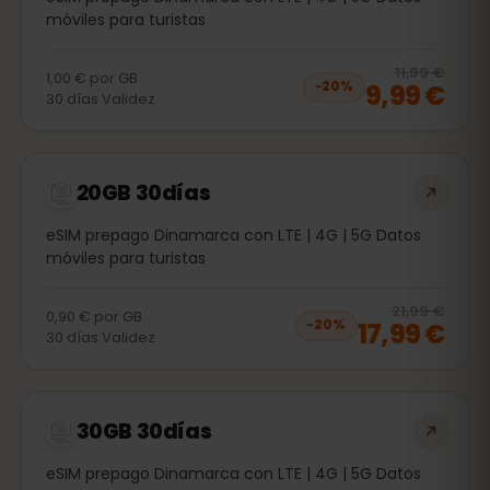
móviles para turistas
20
% 
11,99 €
1,00 €
por
GB
9,99 €
−
20
%
30
días
Validez
20GB 30días
eSIM prepago Dinamarca con LTE | 4G | 5G Datos
móviles para turistas
20
% 
21,99 €
0,90 €
por
GB
17,99 €
−
20
%
30
días
Validez
30GB 30días
eSIM prepago Dinamarca con LTE | 4G | 5G Datos