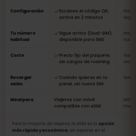
Configuración
Escanea el código QR,
Hacer
activa en 2 minutos
regist
Tu número
Sigue activo (Dual-SIM):
Hay q
habitual
disponible para SMS
númer
Coste
Precio fijo del paquete,
Varia
sin cargos de roaming
recarg
Recargar
Cuando quieras en tu
Solo i
saldo
panel, sin nueva SIM
Ideal para
Viajeros con móvil
Móvil
compatible con eSIM
muy l
Para la mayoría de viajeros, la eSIM es la
opción
más rápida y económica
, sin esperas en el