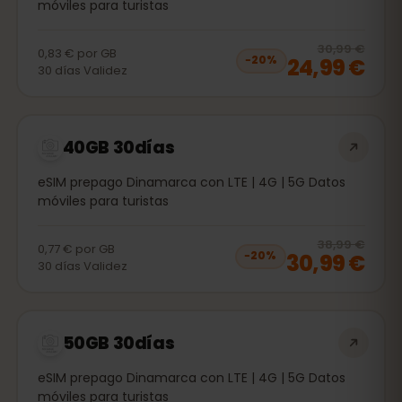
móviles para turistas
20
% 
30,99 €
0,83 €
por
GB
24,99 €
−
20
%
30
días
Validez
40GB 30días
eSIM prepago Dinamarca con LTE | 4G | 5G Datos
móviles para turistas
20
% 
38,99 €
0,77 €
por
GB
30,99 €
−
20
%
30
días
Validez
50GB 30días
eSIM prepago Dinamarca con LTE | 4G | 5G Datos
móviles para turistas