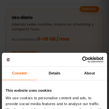
POPULAR
Uso diario
Además redes sociales, música en streaming y
compartir fotos.
5–10 GB / mes
RECOMENDADO
Ver paquetes
Streaming y hotspot
Consent
Details
About
Vídeos, videollamadas y conexión para tu
portátil o tablet.
This website uses cookies
20 GB+ o Ilimitado
RECOMENDADO
We use cookies to personalise content and ads, to
provide social media features and to analyse our traffic.
Ver paquetes