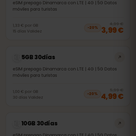
eSIM prepago Dinamarca con LTE | 4G | 5G Datos
móviles para turistas
20
% 
4,99 €
1,33 €
por
GB
3,99 €
−
20
%
15
días
Validez
5GB 30días
eSIM prepago Dinamarca con LTE | 4G | 5G Datos
móviles para turistas
20
% 
5,99 €
1,00 €
por
GB
4,99 €
−
20
%
30
días
Validez
10GB 30días
eSIM prepago Dinamarca con LTE | 4G | 5G Datos