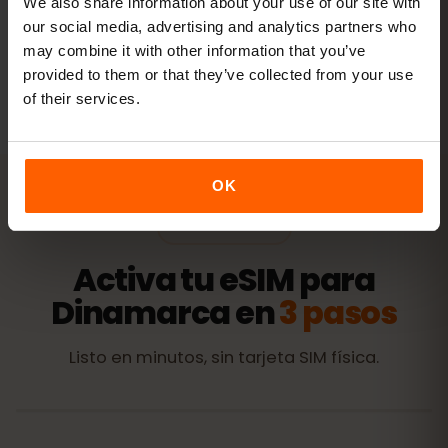
We also share information about your use of our site with
our social media, advertising and analytics partners who
may combine it with other information that you’ve
Todos los valores son orientativos. El consumo real depende
provided to them or that they’ve collected from your use
del dispositivo, la configuración de las apps y tu uso.
of their services.
OK
ACTIVACIÓN
Activa tu eSIM para
Dinamarca en
3 pasos
Listo en minutos, sin tarjeta SIM física.