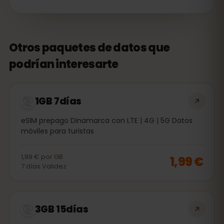
Otros paquetes de datos que
podrían interesarte
1GB 7días
eSIM prepago Dinamarca con LTE | 4G | 5G Datos
móviles para turistas
1,99 €
por
GB
1,99 €
7
días
Validez
3GB 15días