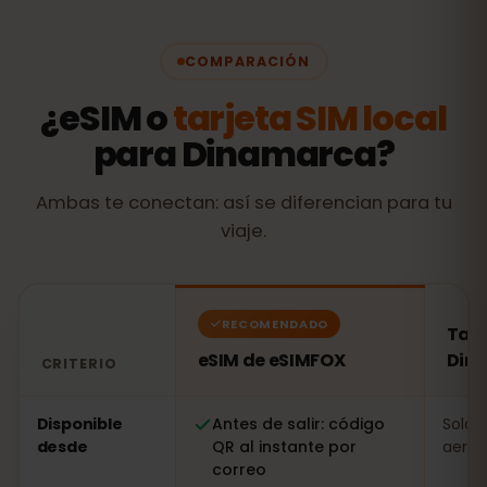
COMPARACIÓN
¿eSIM o
tarjeta SIM local
para Dinamarca?
Ambas te conectan: así se diferencian para tu
viaje.
RECOMENDADO
Tarj
eSIM de eSIMFOX
Din
CRITERIO
Comparación: una eSIM de eSIMFOX frente a una tarje
Disponible
Antes de salir: código
Solo a
desde
QR al instante por
aerop
correo