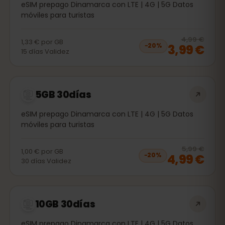
eSIM prepago Dinamarca con LTE | 4G | 5G Datos
móviles para turistas
20
% 
4,99 €
1,33 €
por
GB
3,99 €
−
20
%
15
días
Validez
5GB 30días
eSIM prepago Dinamarca con LTE | 4G | 5G Datos
móviles para turistas
20
% 
5,99 €
1,00 €
por
GB
4,99 €
−
20
%
30
días
Validez
10GB 30días
eSIM prepago Dinamarca con LTE | 4G | 5G Datos