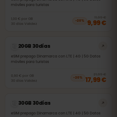
móviles para turistas
20
% 
11,99 €
1,00 €
por
GB
9,99 €
−
20
%
30
días
Validez
20GB 30días
eSIM prepago Dinamarca con LTE | 4G | 5G Datos
móviles para turistas
20
% 
21,99 €
0,90 €
por
GB
17,99 €
−
20
%
30
días
Validez
30GB 30días
eSIM prepago Dinamarca con LTE | 4G | 5G Datos