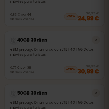
móviles para turistas
20
% 
30,99 €
0,83 €
por
GB
24,99 €
−
20
%
30
días
Validez
40GB 30días
eSIM prepago Dinamarca con LTE | 4G | 5G Datos
móviles para turistas
20
% 
38,99 €
0,77 €
por
GB
30,99 €
−
20
%
30
días
Validez
50GB 30días
eSIM prepago Dinamarca con LTE | 4G | 5G Datos
móviles para turistas