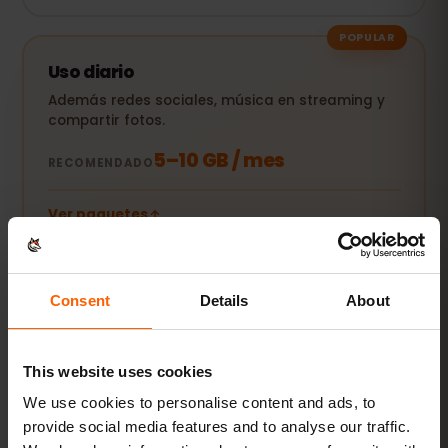
POPULAR
Uso diario
Además redes sociales, música en streaming y
compartir fotos.
5–10 GB / mes
RECOMENDADO
Ver paquetes
Streaming y hotspot
Consent
Details
About
Vídeos, videollamadas y conexión para tu
portátil o tablet.
This website uses cookies
20 GB+ o Ilimitado
RECOMENDADO
We use cookies to personalise content and ads, to
provide social media features and to analyse our traffic.
Ver paquetes