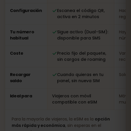
Configuración
Escanea el código QR,
Hacer
activa en 2 minutos
regist
Tu número
Sigue activo (Dual-SIM):
Hay q
habitual
disponible para SMS
númer
Coste
Precio fijo del paquete,
Varia
sin cargos de roaming
recarg
Recargar
Cuando quieras en tu
Solo i
saldo
panel, sin nueva SIM
Ideal para
Viajeros con móvil
Móvil
compatible con eSIM
muy l
Para la mayoría de viajeros, la eSIM es la
opción
más rápida y económica
, sin esperas en el