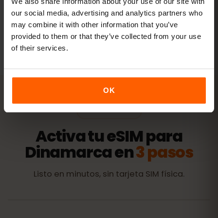
We also share information about your use of our site with
our social media, advertising and analytics partners who
may combine it with other information that you’ve
Todos los valores son orientativos. El consumo real depende
provided to them or that they’ve collected from your use
del dispositivo, la configuración de las apps y tu uso.
of their services.
OK
ACTIVACIÓN
Activa tu eSIM para
Dinamarca en
3 pasos
Listo en minutos, sin tarjeta SIM física.