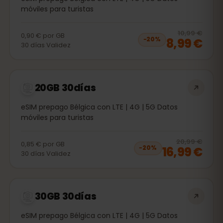
móviles para turistas
20
% 
10,99 €
0,90 €
por
GB
8,99 €
−
20
%
30
días
Validez
20GB 30días
eSIM prepago Bélgica con LTE | 4G | 5G Datos
móviles para turistas
20
% 
20,99 €
0,85 €
por
GB
16,99 €
−
20
%
30
días
Validez
30GB 30días
eSIM prepago Bélgica con LTE | 4G | 5G Datos