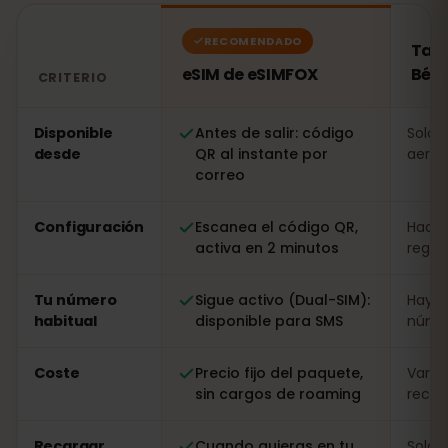
RECOMENDADO
Tarj
eSIM de eSIMFOX
Bélg
CRITERIO
Comparación: una eSIM de eSIMFOX frente a una tarjeta
Disponible
Antes de salir: código
Solo a
desde
QR al instante por
aerop
correo
Configuración
Escanea el código QR,
Hacer
activa en 2 minutos
regist
Tu número
Sigue activo (Dual-SIM):
Hay q
habitual
disponible para SMS
númer
Coste
Precio fijo del paquete,
Varia
sin cargos de roaming
recarg
Recargar
Cuando quieras en tu
Solo i