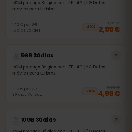
eSIM prepago Bélgica con LTE | 4G | 5G Datos
móviles para turistas
20
% 
3,99 €
1,00 €
por
GB
2,99 €
−
20
%
15
días
Validez
5GB 30días
eSIM prepago Bélgica con LTE | 4G | 5G Datos
móviles para turistas
20
% 
5,99 €
1,00 €
por
GB
4,99 €
−
20
%
30
días
Validez
10GB 30días
eSIM prepago Bélgica con LTE | 4G | 5G Datos