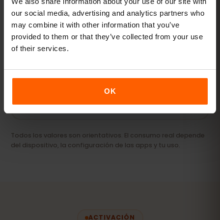
We also share information about your use of our site with
our social media, advertising and analytics partners who
may combine it with other information that you’ve
Streaming y hotspot
provided to them or that they’ve collected from your use
Vídeos, videollamadas y conexión para tu
of their services.
portátil o tablet.
20 GB+ o Ilimitado
RECOMENDADO
OK
Ver paquetes
Todos los valores son orientativos. El consumo real depende
del dispositivo, la configuración de las apps y tu uso.
ACTIVACIÓN