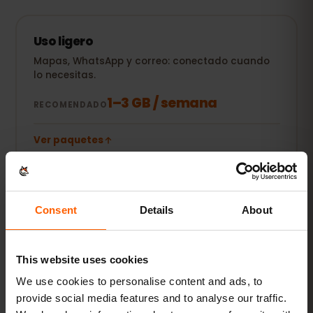
Uso ligero
Mapas, WhatsApp y correo: conectado cuando
lo necesitas.
1–3 GB / semana
RECOMENDADO
Ver paquetes
POPULAR
Uso diario
Consent
Details
About
Además redes sociales, música en streaming y
compartir fotos.
This website uses cookies
5–10 GB / mes
RECOMENDADO
We use cookies to personalise content and ads, to
provide social media features and to analyse our traffic.
Ver paquetes