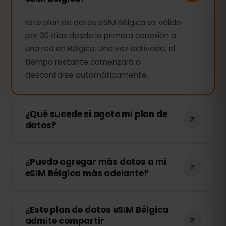
Este plan de datos eSIM Bélgica es válido
por 30 días desde la primera conexión a
una red en Bélgica. Una vez activado, el
tiempo restante comenzará a
descontarse automáticamente.
¿Qué sucede si agoto mi plan de
datos?
Si consumes todos tus datos, tu
¿Puedo agregar más datos a mi
conexión se detendrá. Puedes recargar
eSIM Bélgica más adelante?
tu eSIM fácilmente desde tu panel de
control de eSIMFOX y continuar
¡Sí! Puedes comprar más datos en
navegando al instante.
¿Este plan de datos eSIM Bélgica
cualquier momento sin necesidad de
admite compartir
reinstalar tu eSIM. Solo accede a tu