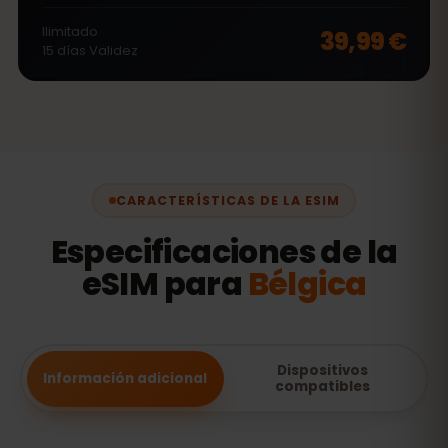
Ilimitado
39,99 €
15
días
Validez
CARACTERÍSTICAS DE LA ESIM
Especificaciones de la
eSIM para
Bélgica
Dispositivos
Información adicional
compatibles