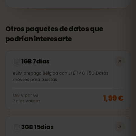
Otros paquetes de datos que
podrían interesarte
1GB 7días
eSIM prepago Bélgica con LTE | 4G | 5G Datos
móviles para turistas
1,99 €
por
GB
1,99 €
7
días
Validez
3GB 15días