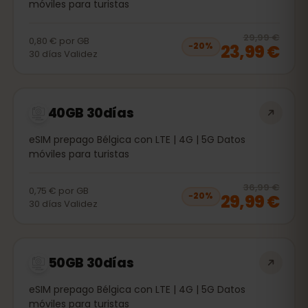
móviles para turistas
20
% 
29,99 €
0,80 €
por
GB
23,99 €
−
20
%
30
días
Validez
40GB 30días
eSIM prepago Bélgica con LTE | 4G | 5G Datos
móviles para turistas
20
% 
36,99 €
0,75 €
por
GB
29,99 €
−
20
%
30
días
Validez
50GB 30días
eSIM prepago Bélgica con LTE | 4G | 5G Datos
móviles para turistas