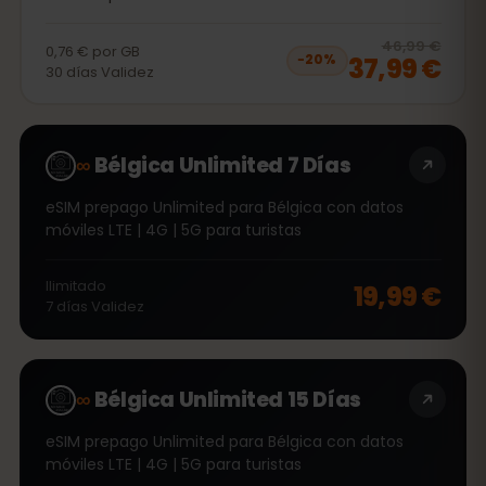
20
% 
46,99 €
0,76 €
por
GB
37,99 €
−
20
%
30
días
Validez
∞
Bélgica Unlimited 7 Días
eSIM prepago Unlimited para Bélgica con datos
móviles LTE | 4G | 5G para turistas
Ilimitado
19,99 €
7
días
Validez
∞
Bélgica Unlimited 15 Días
eSIM prepago Unlimited para Bélgica con datos
móviles LTE | 4G | 5G para turistas